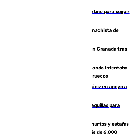
Marruecos, la principal baza de Infantino para seguir
al frente de la FIFA
Pedro Sánchez condena el crimen machista de
Benahavís
Angustioso rescate de una familia en Granada tras
caer su coche por un terraplén
Fallece un joven tras caer al mar cuando intentaba
entrar en parapente a Ceuta desde Marruecos
CIES NO moviliza a la provincia de Cádiz en apoyo a
la respuesta humanitaria de Ceuta
El mercado de Jerez refrigera sus taquillas para
facilitar las compras a sus visitantes
Detenida una pareja por presuntos hurtos y estafas
en Málaga tras ser descubiertos con más de 6.000