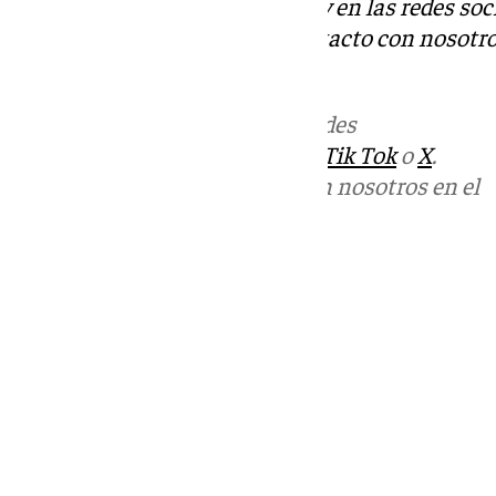
Descubre más noticias de 101Tv en las redes soc
Tok
o
X
. Puedes ponerte en contacto con nosotro
informativos@101tv.es
Más noticias de
101TV
en las redes
sociales:
Instagram
,
Facebook
,
Tik Tok
o
X
.
Puedes ponerte en contacto con nosotros en el
correo
informativos@101tv.es
Tags:
Últimas noticias