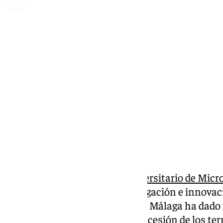
Lynx Devs
sábado, 18 enero 2025, 10:00
Compartir:
La llegada del
Centro Interuniversitario de Micr
institución referente en investigación e innova
tecnología digital, a la ciudad de Málaga ha dad
Ya se ha firmado el convenio de cesión de los ter