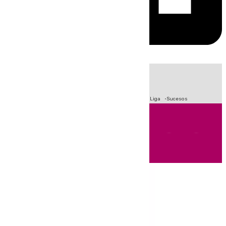
HOY
|
Fútbol
Primera División
Crisis Migratoria en Ceuta
LaLiga
Sucesos
Andalucía