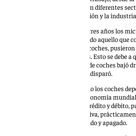
desarrollo de prototipos útiles en diferentes sec
como enlace entre la investigación y la industria
Por poner en contexto, hace ya tres años los mi
elementos indispensables de todo aquello que co
componentes integrales de los coches, pusieron e
provocando una profunda crisis. Esto se debe a 
un cambio radical: la demanda de coches bajó dr
electrónicos para entretener se disparó.
Aunque la realidad es que no solo los coches dep
semiconductores, sino que la economía mundial d
se usan chips para tarjetas de crédito y débito, p
tu Play Station 5, etc.. En definitiva, prácticam
cuente con un botón de encendido y apagado.