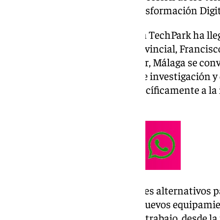
Andalucía al Ministerio de Transformación Digita
El aterrizaje del IMEC al Málaga TechPark ha lle
presidente de la Diputación provincial, Francisc
del año». ¿Por qué? Para empezar, Málaga se conv
española en acoger un centro de investigación y 
sede de Málaga se dedicará específicamente a la
de 300 milímetros.
Se trabajará en buscar materiales alternativos p
desarrollar nuevos procesos y nuevos equipamie
que se aborde toda la cadena de trabajo, desde la