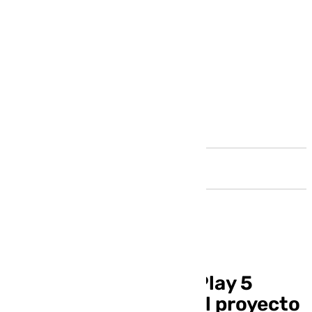
Andalucía
Tu nuevo coche y tu Play 5
dependen del IMEC, el proyecto