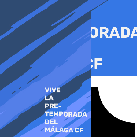
Ir
al
contenido
Tiktok