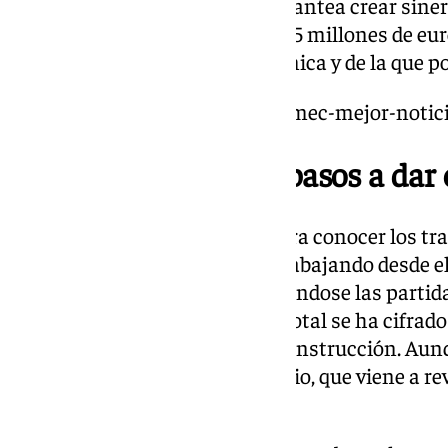
Además, a nivel educativo, se plantea crear siner
Málaga, que ha recibido sobre 5,5 millones de eur
cátedra propia de microelectrónica y de la que p
https://www.101tv.es/llegada-imec-mejor-notic
El IMEC en Málaga: pasos a dar
En los próximos meses se espera conocer los traz
tecnológico, en el que se está trabajando desde el
También tendrán que ir sucediéndose las partidas
central, ya que el presupuesto total se ha cifrad
El próximo paso será el de su construcción. Aun
para ver rodar este nuevo espacio, que viene a re
economía malagueña.