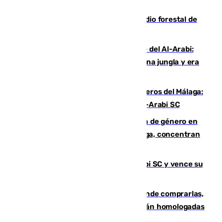
cruzar la frontera española
Huelva eleva a emergencia el incendio forestal de
Niebla
Juanfran Funes, sobre el duro juego del Al-Arabi:
“Por momentos nos hemos metido en una jungla y era
hasta peligroso”
Ya se han estrenado los tres delanteros del Málaga:
Eneko Jauregui, bigoleador contra el Al-Arabi SC
35 mujeres asesinadas por violencia de género en
España en este 2026: Andalucía y Málaga, concentran
el foco de la tragedia
El Málaga es muy superior al Al-Arabi SC y vence su
primer encuentro de pretemporada
Gafas para el eclipse solar 2026: dónde comprarlas,
dónde conseguirlas y cómo saber si están homologadas