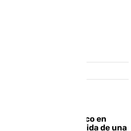
Andalucía
Un accidente de tráfico en
Marbella se cobra la vida de una