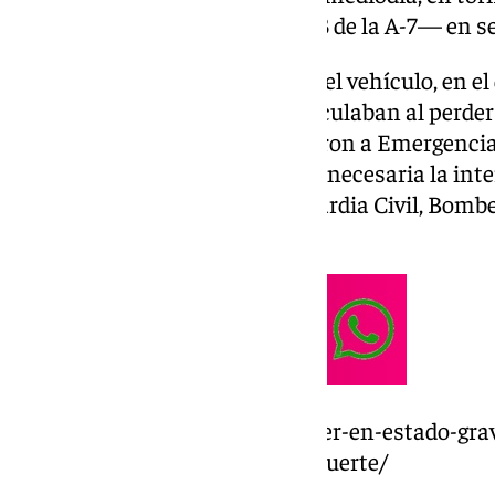
—a la altura del kilómetro 1.043 de la A-7— en s
Según las fuentes consultadas, el vehículo, en e
ha salido de la vía por la que circulaban al perde
mediana. Varios testigos alertaron a Emergencia
“un fuerte impacto” y que hacía necesaria la inte
personándose en el lugar la Guardia Civil, Bomb
los servicios sanitarios del 061.
https://www.101tv.es/una-mujer-en-estado-grave
frontal-en-la-carretera-de-la-muerte/