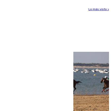
Lo más visto >
Más noticias
Ver más >