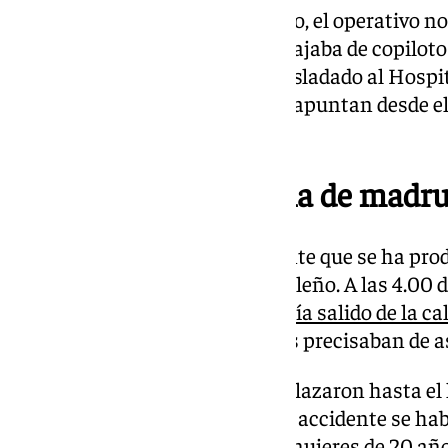
A su llegada al lugar del siniestro, el operativo 
salvar la vida de la mujer, que viajaba de copilot
conductor ha tenido que ser trasladado al Hospit
con heridas de gravedad, según apuntan desde e
Andalucía.
Accidente en Marbella de madr
No ha sido este el único accidente que se ha pro
viernes en el municipio costasoleño. A las 4.00
alertaba de que
un coche se había salido de la ca
Hohenloe y que varias personas precisaban de as
Los servicios sanitarios se desplazaron hasta el
el siniestro, confirmando que el accidente se hab
cuatro heridos, entre ellas dos mujeres de 20 añ