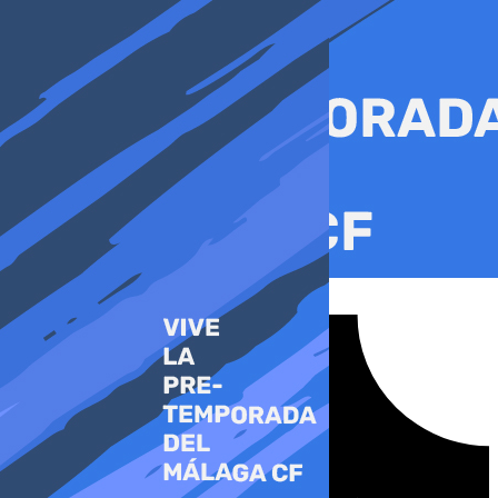
Ir
al
contenido
Tiktok