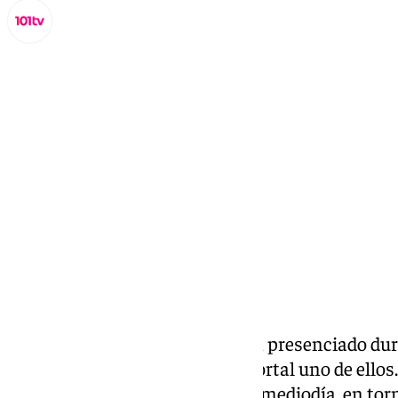
Miguel Alfonso
viernes, 11 octubre 2024, 19:54
Compartir:
Las carreteras malagueñas han presenciado dura
accidentes de tráfico, siendo mortal uno de ello
tenido lugar a primera hora del mediodía, en tor