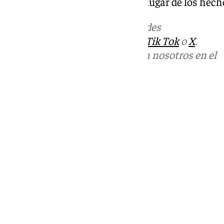
Málaga se han personado en el lugar de los hech
Más noticias de
101TV
en las redes
sociales:
Instagram
,
Facebook
,
Tik Tok
o
X
.
Puedes ponerte en contacto con nosotros en el
correo
informativos@101tv.es
Tags:
Últimas noticias