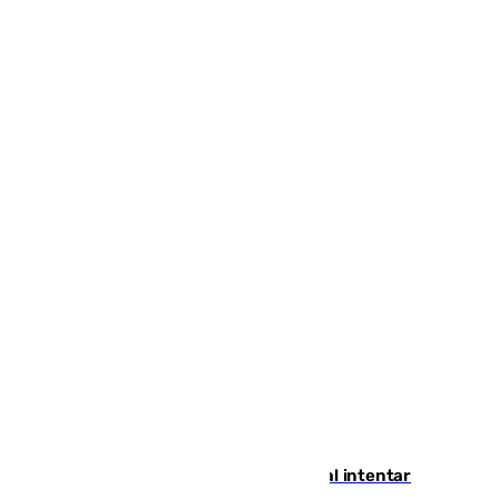
Ceuta suma 82 fallecidos en el mar al intentar