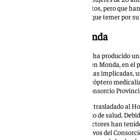
que no han trascendido más datos, pero que han 
Costa del Sol sin que se tuviese que temer por su 
Grave colisión en Monda
Asimismo, en la tarde de hoy se ha producido una
vehículos en la carretera A-355 en Monda, en el 
resultado del accidente, una de las implicadas, 
precisado asistencia de un helicóptero medical
muy grave, según fuentes del Consorcio Provinc
El hombre, por su parte, ha sido trasladado al H
no se conocen datos de su estado de salud. Debi
ambos vehículos, los dos conductores han tenido
mismos, labor para la que efectivos del Consorc