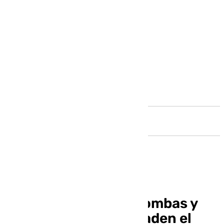
Andalucía
Una charanga, zambombas y
fiestas infantiles invaden el