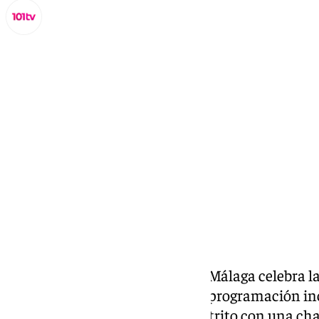
Miguel Alfonso
sábado, 14 diciembre 2024, 17:32
Compartir:
El
distrito Puerto de la Torre
de Málaga celebra 
actividades de ocio familiar. La programación inc
animación por las calles del distrito con una cha