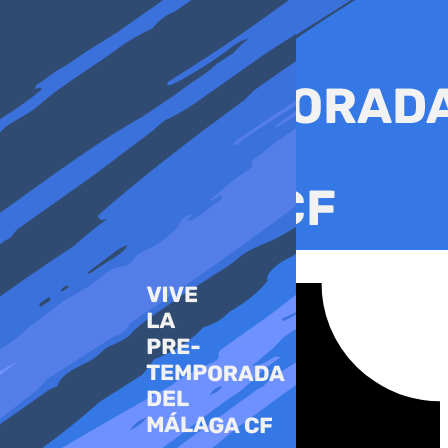
Ir
al
contenido
Tiktok