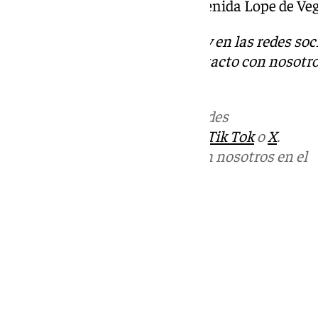
calle Lope de Rueda hasta la avenida Lope de Veg
Descubre más noticias de 101Tv en las redes soc
Tok
o
X
. Puedes ponerte en contacto con nosotro
informativos@101tv.es
.
Más noticias de
101TV
en las redes
sociales:
Instagram
,
Facebook
,
Tik Tok
o
X
.
Puedes ponerte en contacto con nosotros en el
correo
informativos@101tv.es
Tags:
Últimas noticias