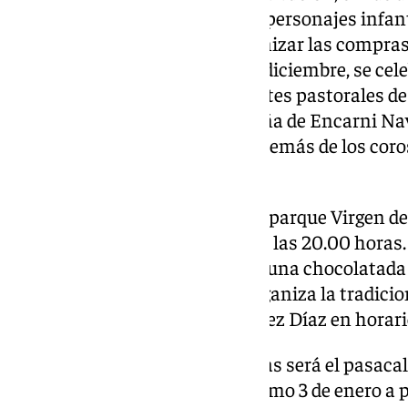
por las arterias del distrito con personajes infan
comercio de proximidad y amenizar las compras
barrios. El día siguiente, el 8 de diciembre, se ce
Pastorales, que reunió a diferentes pastorales de 
la zambomba flamenca navideña de Encarni Navarr
recinto del Parque Artesanal, además de los coros
Romeros Malagueños.
Los días 21 y 22 de diciembre, el parque Virgen d
infantiles desde las 16.00 hasta las 20.00 horas
talleres, decoración navideña y una chocolatada 
diciembre, el Área de Fiestas organiza la tradici
Será en el parque Andrés Jiménez Díaz en horari
El colofón a las fiestas navideñas será el pasaca
Magos, que se celebrará el próximo 3 de enero a p