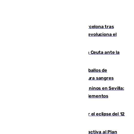
Rodrigo negocia su fichaje por el Barcelona tras
romper negociaciones con el Madrid y revoluciona el
mercado
El Rey traslada a Vivas su respaldo a Ceuta ante la
crisis migratoria
El primer ciclo de las carreras de caballos de
Sanlúcar arranca este sábado con 27 pura sangres
Continúan los cierres de parques caninos en Sevilla:
se detectan alimentos que contienen elementos
peligrosos
Estos son los mejores sitios para ver el eclipse del 12
de agosto en la provincia de Málaga
Otro incendio en Granada: el fuego activa al Plan