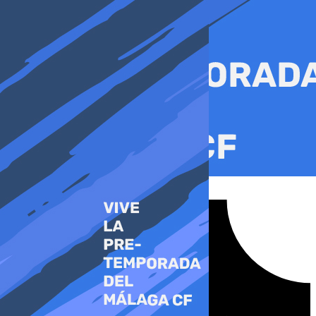
Ir
al
contenido
Tiktok