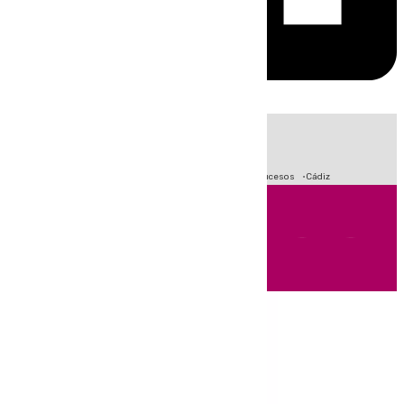
HOY
|
Crisis Migratoria en Ceuta
Fútbol
Primera División
Sucesos
Cádiz
Andalucía