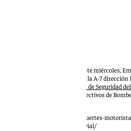
Compartir:
En torno a las 22:00 horas de este miércoles, E
que alertaba de un accidente en la A-7 dirección 
Churriana. Según afirma el
Área de Seguridad de
hasta la zona se desplazaron efectivos de Bombe
Churriana, Pirámides y Central.
https://www.101tv.es/nueve-muertes-motorista
abren-debate-sobre-seguridad-vial/