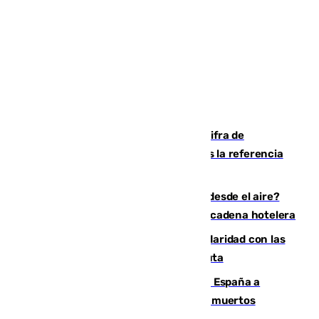
El Gobierno mantiene en 72.000 la cifra de
inmigrantes que entraron en Ceuta tras la referencia
de Torres a 80.000 personas
¿200.000 euros para ver el eclipse desde el aire?
Así es el exclusivo pack que ofrece una cadena hotelera
Concentración en Algeciras en solidaridad con las
víctimas de la crisis humanitaria en Ceuta
Sánchez traslada la "solidaridad" de España a
Colombia tras el terremoto que deja 111 muertos