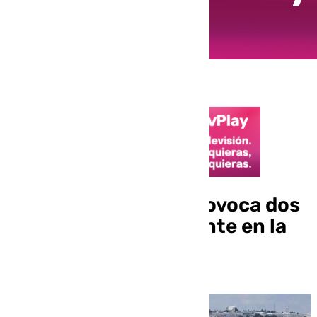
Una colisión triple provoca dos
heridos en un accidente en la
A-7 en Churriana