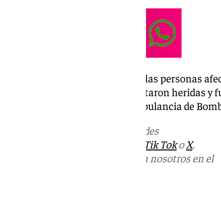
Cuando llegaron los Bomberos, las personas afe
los vehículos. Dos de ellas resultaron heridas y 
hospitalario por parte de la ambulancia de Bom
Más noticias de
101TV
en las redes
sociales:
Instagram
,
Facebook
,
Tik Tok
o
X
.
Puedes ponerte en contacto con nosotros en el
correo
informativos@101tv.es
Tags: