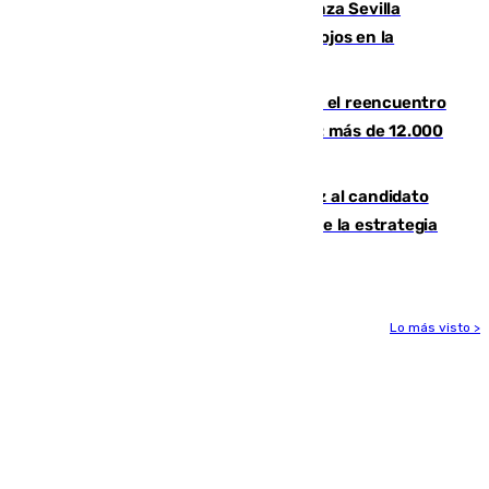
El humo del incendio de Niebla alcanza Sevilla
mientras el fuego obliga a nuevos desalojos en la
provincia
La Rosaleda, aún lejos del lleno para el reencuentro
con el Málaga en el Trofeo Costa del Sol: más de 12.000
entradas disponibles
¿Por qué el PSOE ve en Mariano Ruiz al candidato
idóneo a la Alcaldía de Málaga? Claves de la estrategia
socialista
Lo más visto >
Más noticias
Ver más >