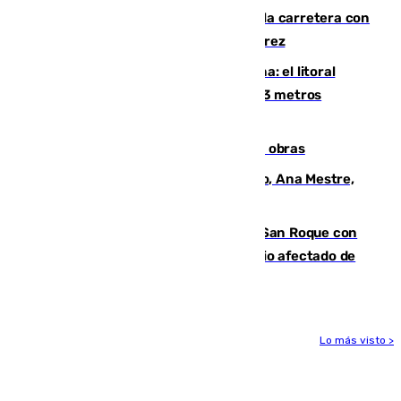
Muere un conductor tras salirse de la carretera con
su turismo en la A-480 a la altura de Jerez
Julio supera a junio en basura marina: el litoral
occidental malagueño recoge más de 33 metros
cúbicos de residuos
El Cádiz se afila ante un Granada en obras
La nueva presidenta del Parlamento, Ana Mestre,
hace parada institucional en Cádiz
Estabilizado el incendio forestal de San Roque con
19 familias aún desalojadas y un domicilio afectado de
gravedad
Lo más visto >
Más noticias