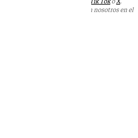
sociales:
Instagram
,
Facebook
,
Tik Tok
o
X
.
Puedes ponerte en contacto con nosotros en el
correo
informativos@101tv.es
Tags:
Últimas noticias