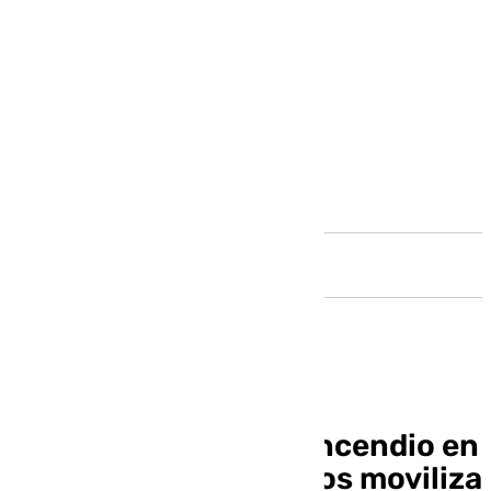
Andalucía
Una falsa alarma de incendio en
las torres de Martiricos moviliza