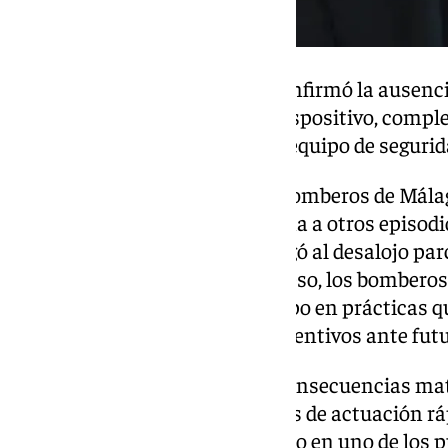
El responsable del operativo confirmó la ausencia
y se procedió a la retirada del dispositivo, comp
con los datos facilitados por el equipo de segurida
La relación entre el cuerpo de bomberos de Málag
es nueva. Este incidente se suma a otros episodi
de 2024, un acto vandálico obligó al desalojo parci
un extintor. A raíz de aquel suceso, los bombero
campo de pruebas, con un equipo en prácticas qu
salidas de humo y ensayos preventivos ante futu
Este nuevo aviso, aunque sin consecuencias mate
la importancia de los protocolos de actuación rá
bomberos y seguridad del edificio en uno de los 