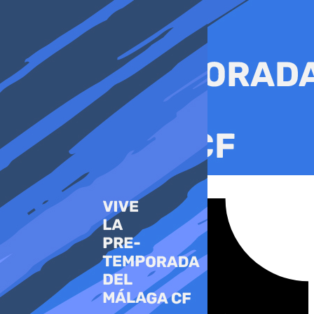
Ir
al
contenido
Tiktok