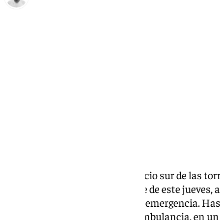
Antonio López
jueves, 27 marzo 2025, 23:34
Compartir:
La alarma de incendios del edificio sur de las torr
Málaga, se encendió en la noche de este jueves, 
intervención de los servicios de emergencia. Has
camiones de bomberos y una ambulancia, en un 