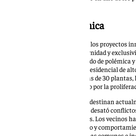
modernos de la ciudad.
En el foco de la polémica
Las torres de Martiricos, uno de los proyectos 
Málaga, es un símbolo de modernidad y exclusiv
convertido en un terreno abonado de polémica y
concebidas como un complejo residencial de alto
distribuidas en dos torres de más de 30 plantas,
tranquilidad se ha visto alterado por la prolifera
Más del 30% de las viviendas se destinan actualm
cifra que sobre todo al principio desató conflict
diaria entre residentes y turistas. Los vecinos 
insalubridad, ruidos, vandalismo y comportamie
fiestas, peleas, destrozos en zonas comunes e i