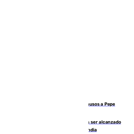
Granada despide con lágrimas y aplausos a Pepe
Habichuela
Un futbolista de 24 años muere tras ser alcanzado
por un rayo durante un partido en Tailandia