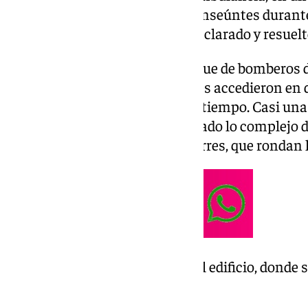
expectación entre vecinos y transeúntes durant
de las 23.00 horas todo estaba aclarado y resuelt
Debido a la cercanía con el parque de bomberos 
en línea recta, algunos camiones accedieron en d
Paseo de Martiricos para ganar tiempo. Casi un
participaron en el despliegue, dado lo complejo d
altura, como es el caso de las torres, que rondan
El origen fue una cocinA del edificio, dond
de humo