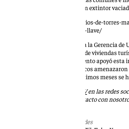
emergencia como el aviso por un extintor vacia
https://www.101tv.es/propietarios-de-torres-ma
pisos-meses-despues-recibir-la-llave/
Ante esta situación, se solicitó a la Gerencia d
licencias a más de un centenar de viviendas tur
requisitos legales. El Ayuntamiento apoyó esta i
propietarios de los pisos turísticos amenazaron 
división sigue, aunque en los últimos meses se 
Descubre más noticias de
101TV
en las redes soc
Tok
o
X
. Puedes ponerte en contacto con nosotro
informativos@101tv.es
Más noticias de
101TV
en las redes