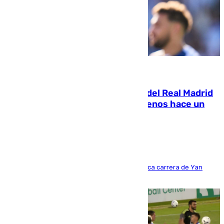
07.08.2026
El fichaje más caro de la historia del Real Madrid
costaba 105 millones de euros menos hace un
año y jugaba en Leganés
Del filial pepinero a récord absoluto: la meteórica carrera de Yan
Diomande en solo doce meses