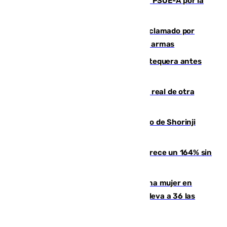
Vuelve el duelo dialéctico entre PP y PSOE-A por la
financiación de las autonomías
Detienen en Málaga a un fugitivo reclamado por
Colombia por homicidio y transporte de armas
Prueba final del Granada ante el Antequera antes
del inicio de la Liga
Ceuta se prepara ante la posibilidad real de otra
entrada masiva el 15 de agosto
Cártama, protagonista en el Europeo de Shorinji
Kempo celebrado en Berlín
La llegada de inmigrantes a Ceuta crece un 164% sin
contar la entrada masiva
Igualdad confirma el asesinato de una mujer en
Benahavís como violencia machista y eleva a 36 las
víctimas en 2026