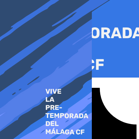
Ir
al
contenido
Tiktok