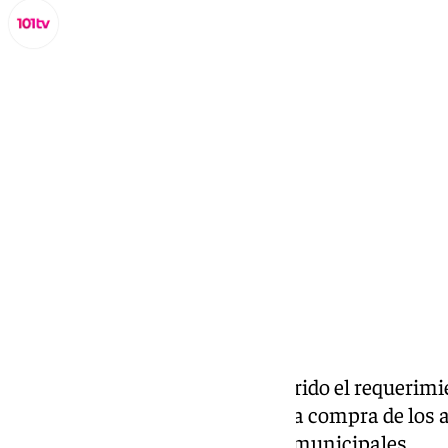
Lynx Devs
martes, 8 octubre 2024, 17:57
Compartir:
La promotora Urbania ha recurrido el requerimi
Ayuntamiento de Málaga para la compra de los a
según han confirmado fuentes municipales.