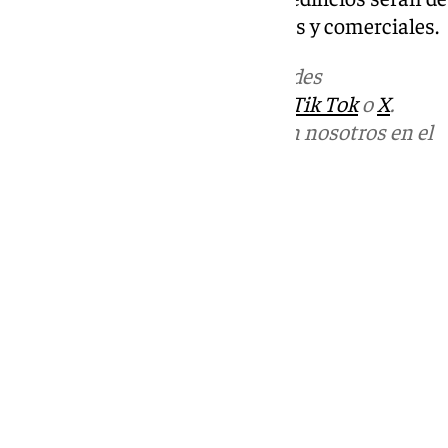
destinados a usos empresariales y comerciales.
Más noticias de
101TV
en las redes
sociales:
Instagram
,
Facebook
,
Tik Tok
o
X
.
Puedes ponerte en contacto con nosotros en el
correo
informativos@101tv.es
Tags:
Últimas noticias