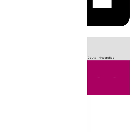
HOY
|
Fútbol
Sucesos
Primera División
Crisis Migratoria en Ceuta
Incendios
Andalucía