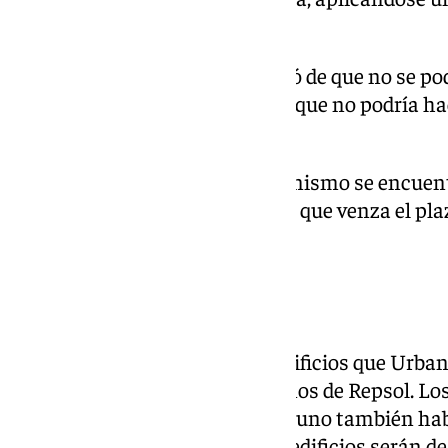
salida sin IVA.
La
Casona del Parque
ya advirtió de que no se po
existiese una sentencia firme y que no podría hac
Urbania.
La Gerencia Municipal de Urbanismo se encuent
se ha presentado justo antes de que venza el pla
de octubre.
Torres de Repsol
Las torres de Repsol son tres edificios que Urba
construir en los antiguos terrenos de Repsol. Los
principalmente a viviendas -en uno también hab
de hasta 32 plantas. Dos de los edificios serán d