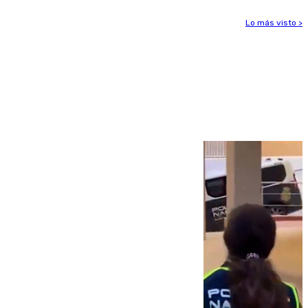
Lo más visto >
Más noticias
Ver más >