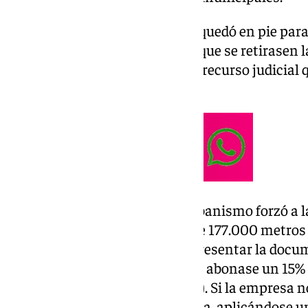
Urbania fue la única firma que quedó en pie para
terrenos de Repsol, después de que se retirasen
incertidumbre sembrada por el recurso judicial 
Bosque Urbano
.
El pasado 23 de septiembre, Urbanismo forzó a l
compra -o no- de las parcelas de 177.000 metros 
dio un plazo de diez días para presentar la docu
adjudicación de los suelos y que abonase un 15% 
millones de euros (IVA incluido). Si la empresa n
entendería que retiraba su oferta, aplicándose u