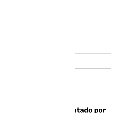
Andalucía
Urbania recurre el
requerimiento presentado por