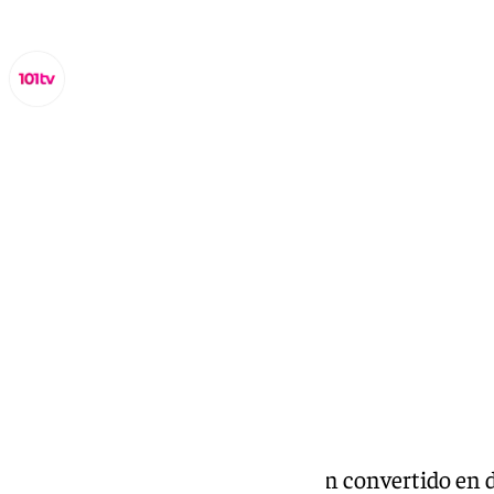
Miguel Alfonso
sábado, 7 diciembre 2024, 20:23
Compartir:
La vivienda y la
movilidad
se han convertido en d