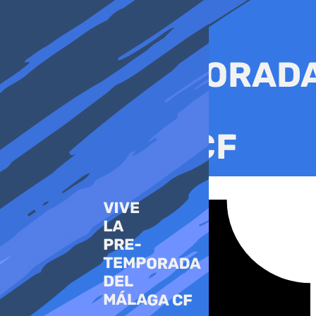
Ir
al
contenido
Tiktok