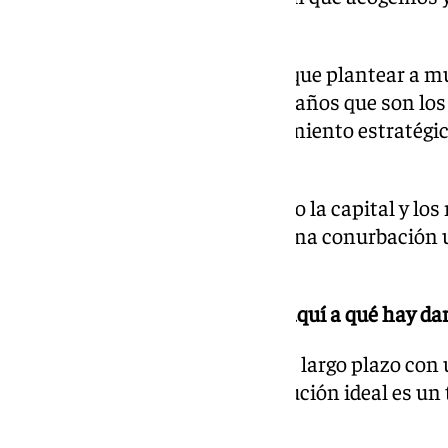
detrás.
Las infraestructuras se tienen que plantear a muy
plantean en periodos de cuatro años que son los 
Tenemos que tener un planteamiento estratégico
nuestras necesidades.
A día de hoy Málaga ya no es sólo la capital y l
independientes, ahora somos una conurbación u
global.
Hemos llegado tarde, ¿una vez aquí a qué hay dar
Hay que plantear actuaciones a largo plazo con 
competitivo y pienso que la solución ideal es un 
bien desde Nerja hasta Manilva