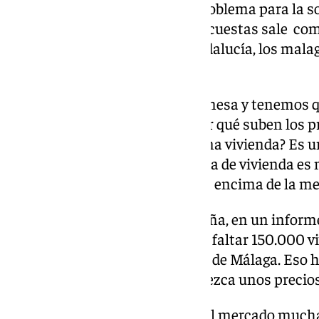
Se ha convertido en un grave problema para la s
diciendo así y en las últimas encuestas sale com
la sociedad actualmente en Andalucía, los malag
para pedir una vivienda.
El problema está encima de la mesa y tenemos qu
Están subiendo los precios, ¿por qué suben los 
gente que no puede acceder a una vivienda? Es u
demanda, en Málaga la demanda de vivienda es 
de vivienda nueva que ponemos encima de la me
En noviembre el Banco de España, en un informe 
que en 2025 en Andalucía van a faltar 150.000 vi
50.000 estarían en la provincia de Málaga. Eso 
que hace que el mercado establezca unos precios
La solución pasa por poner en el mercado mucha