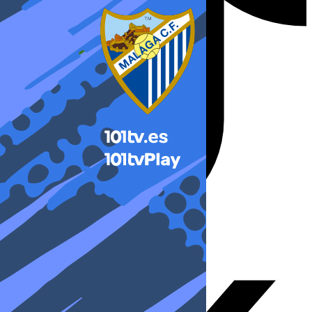
X-twitter