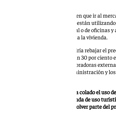
cada año.
Todos esos suelos públicos tienen que ir al mer
protegida. Hay suelos que no se están utilizando,
programaron para uso comercial o de oficinas y
por lo que hay que dar prioridad a la vivienda.
La administración también podría rebajar el prec
los impuestos lo que reduciría un 30 por ciento e
apoyándose en entidades colaboradoras externas
momentos de tensión de la administración y lo
el ritmo de trabajo.
Dentro del debate también se ha colado el uso de 
foco en la proliferación de vivienda de uso turíst
en torno a este sector puede resolver parte del p
provincia?