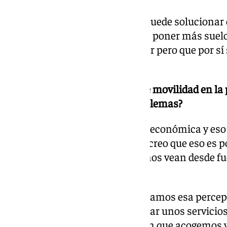
El problema no es fácil y no se puede soluciona
que es fundamental que es la de poner más suelo
actuaciones que vienen a ayudar pero que por sí 
solución al problema global
Cada vez hay más problemas de movilidad en la 
bien las soluciones a estos problemas?
Málaga es un foco de atracción económica y eso 
sitios quiera venir a vivir aquí y creo que eso es 
creciendo nuestra economía y nos vean desde fu
vivir.
Es muy importante que no perdamos esa percepci
vivir. Eso va aparejado a poder dar unos servicio
acordes al volumen de población que acogemos 