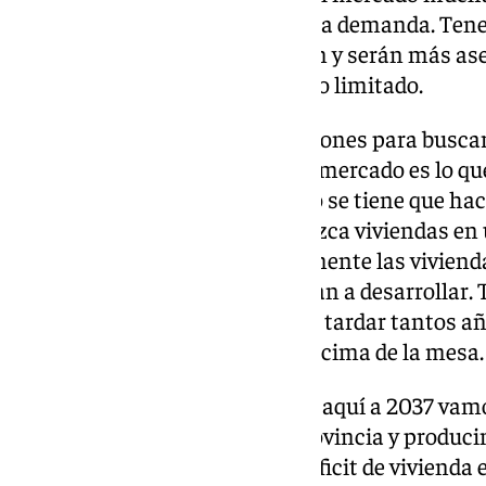
mismo hay para poder cubrir esa demanda. Tene
mercado. Así los precios bajarán y serán más a
vivienda protegida con un precio limitado.
Trabajar por eso y buscar soluciones para busca
manera ágil más vivienda en el mercado es lo q
administraciones públicas pero se tiene que ha
puede ser que un PGOU establezca viviendas en 
que se planifica hasta que realmente las vivien
30 años e incluso nunca se llegan a desarrollar.
que esos desarrollos en lugar de tardar tantos a
porque tenemos el problema encima de la mesa.
El INE nos está diciendo que de aquí a 2037 vam
hogares más cada mes en la provincia y produci
vamos a ir incrementando el déficit de vivienda