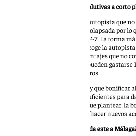
¿Cuáles pueden ser las más resolutivas a corto p
En la zona occidental hay una autopista que no 
debiera y una autovía que está colapsada por lo 
trasvasar tráfico de la A-7 a la AP-7. La forma má
peajes porque mucha gente no coge la autopista 
haciendo se hace en unos porcentajes que no co
estudiantes la usen porque no pueden gastarse 
aunque le hayan rebajado 30 euros.
Hay ciertos perfiles a los que hay que bonificar a
autopista no tiene las salidas suficientes para d
por lo que el Gobierno se tiene que plantear, la 
inmediata, y buscar la forma de hacer nuevos ac
¿Qué se puede hacer en la entrada este a Málaga