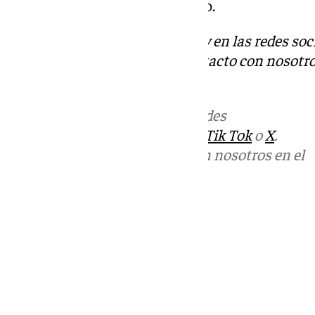
de Málaga en transporte público.
Descubre más noticias de 101Tv en las redes soc
Tok
o
X
. Puedes ponerte en contacto con nosotro
informativos@101tv.es
.
Más noticias de
101TV
en las redes
sociales:
Instagram
,
Facebook
,
Tik Tok
o
X
.
Puedes ponerte en contacto con nosotros en el
correo
informativos@101tv.es
Tags:
Últimas noticias