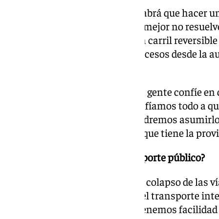
A largo plazo probablemente habrá que hacer un
hay que dar soluciones que a lo mejor no resuel
si lo aligeran. Se puede poner un carril reversib
pequeñas actuaciones en los accesos desde la aut
el tráfico urbano colapse la A-7.
Eso es lo que puede hacer que la gente confíe en
está en marcha porque si lo confíamos todo a q
nueva carretera o un tren no podremos asumirlo
perderíamos la competitividad que tiene la prov
¿Qué hay que mejorar del transporte público?
La EMT funciona pero el propio colapso de las v
eficiente como debiera y sobre el transporte in
una asignatura pendiente, no tenemos facilidad