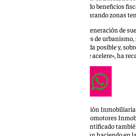
propietarios no están obteniendo beneficios fis
autonómicos que no están declarando zonas te
«No solo debemos fomentar la generación de sue
financiación y desarrollar planes de urbanismo,
la construcción sea lo más rápida posible y, sobr
a disposición de las viviendas se acelere», ha re
En el ‘X Encuentro de Financiación Inmobiliaria
CaixaBank y la Asociación de Promotores Inmobil
‘número dos’ de vivienda ha cuantificado tambié
podrían beneficiarse y no lo están haciendo en