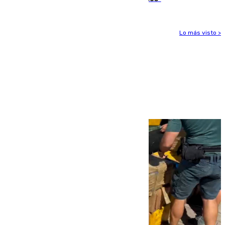
Lo más visto >
Más noticias
Ver más >