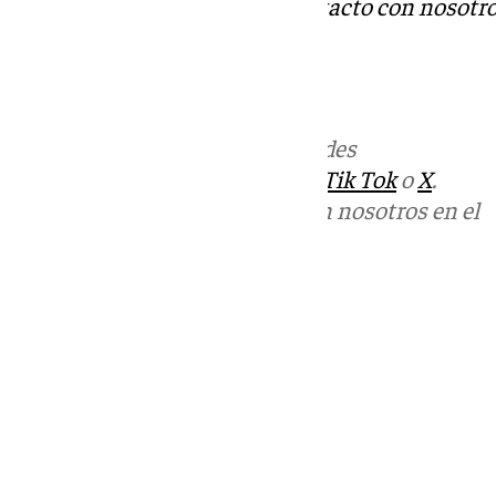
Tok
o
X
. Puedes ponerte en contacto con nosotro
informativos@101tv.es
Más noticias de
101TV
en las redes
sociales:
Instagram
,
Facebook
,
Tik Tok
o
X
.
Puedes ponerte en contacto con nosotros en el
correo
informativos@101tv.es
Tags:
Últimas noticias