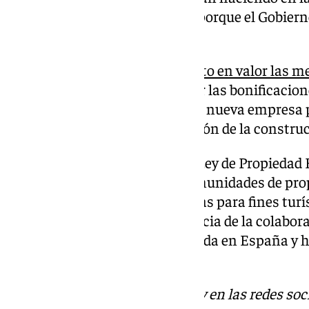
rebaja de precios en el alquiler porque el Gobie
zona tensionada en la capital.
En el encuentro,
Lucas ha puesto en valor las m
Gobierno
en relación a extender las bonificacion
tensionadas, la creación de una nueva empresa pú
nuevo PERTE de industrialización de la construc
También la modificación de la Ley de Propiedad 
Ejecutivo para que sean las comunidades de prop
permiten o no el uso de viviendas para fines turís
Lucas ha resaltado la importancia de la colabor
abordar los desafíos de la vivienda en España y 
realizados en esta materia.
Descubre más noticias de 101Tv en las redes soc