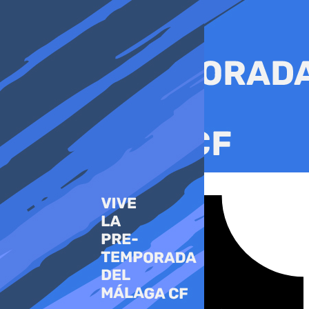
Ir
al
contenido
Tiktok