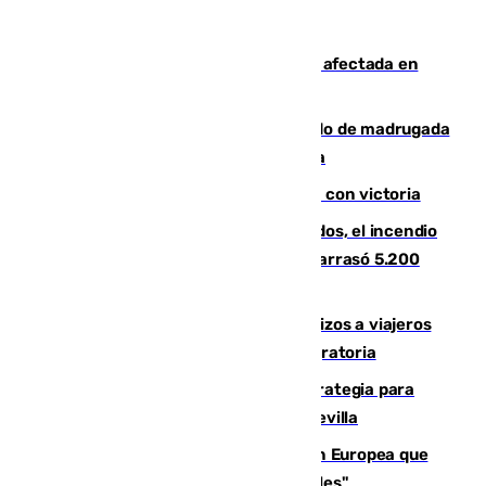
Incendios de Castellón: la superficie afectada en
Tírig roza las 400 hectáreas
Muere un peatón tras ser atropellado de madrugada
en la carretera A-7 a su paso por Málaga
El Granada cierra su puesta a punto con victoria
Un mes de la tragedia de Los Gallardos, el incendio
que acabó con la vida de 14 personas y arrasó 5.200
hectáreas
España establece controles fronterizos a viajeros
procedentes de Italia por la presión migratoria
El Ayuntamiento desarrolla una estrategia para
recuperar la identidad patrimonial de Sevilla
España e Italia garantizan a la Unión Europea que
sus controles fronterizos son "temporales"