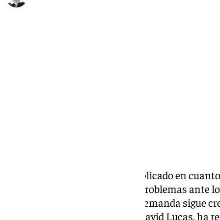
Ignacio Pérez
miércoles, 5 febrero 2025, 21:32
Compartir:
España vive un momento complicado en cuanto a 
de suelo es uno de los grandes problemas ante lo
pues, a pesar de los precios, la demanda sigue cr
de Vivienda y
Agenda Urbana, David Lucas, ha re