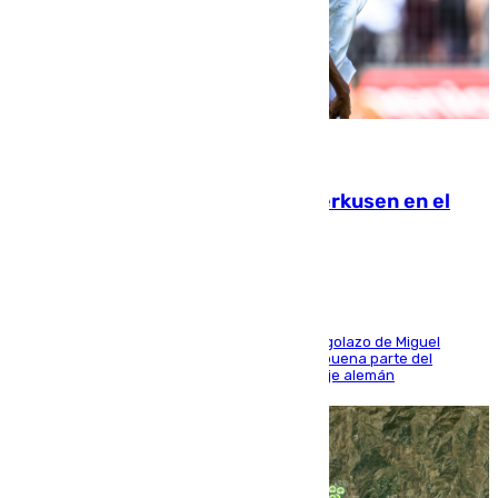
08.08.2026
El Sevilla se desinfla ante el Leverkusen en el
último ensayo (1-2)
El conjunto de Luis García se adelantó con un golazo de Miguel
Sierra y ofreció buenas sensaciones durante buena parte del
encuentro, pero acabó cediendo ante el empuje alemán