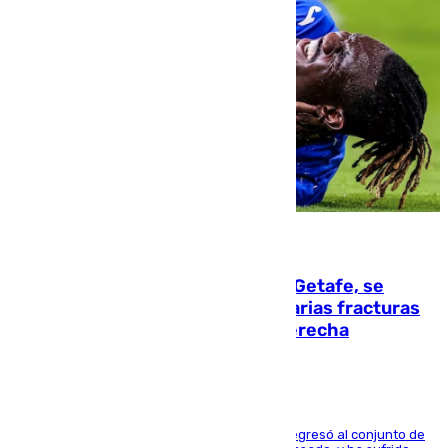
08.08.2026
Christantus Uche, delantero del Getafe, se
perderá toda la temporada por varias fracturas
en los ligamentos de su rodilla derecha
El centrocampista reconvertido en atacante regresó al conjunto de