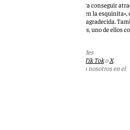
Lin aconseja «tener actitud» para conseguir atra
interese. «No hay que quedarse en la esquinita»,
fenómeno viral, Lin se muestra agradecida. Tam
proyectos que tiene entre manos, uno de ellos co
humorista y actor malagueño.
Más noticias de
101TV
en las redes
sociales:
Instagram
,
Facebook
,
Tik Tok
o
X
.
Puedes ponerte en contacto con nosotros en el
correo
informativos@101tv.es
Tags:
Últimas noticias