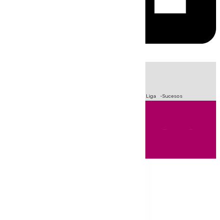
HOY
|
Fútbol
Primera División
Crisis Migratoria en Ceuta
LaLiga
Sucesos
Andalucía