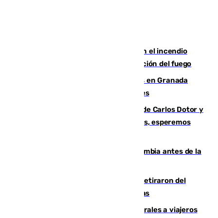
Activado el nivel 2 de emergencia en el incendio
forestal de Niebla por la compleja evolución del fuego
Controlado un incendio de rastrojos en Granada
junto a la autovía y al Callejón de Nogales
Juanfran Funes, sobre las lesiones de Carlos Dotor y
Fernando Calero: “Estamos preocupados, esperemos
que no sea nada”
Felipe VI refuerza los lazos con Colombia antes de la
llegada del nuevo presidente
Fernando Calero y Carlos Dotor se retiraron del
encuentro contra el Ceuta con molestias
España restablece controles temporales a viajeros