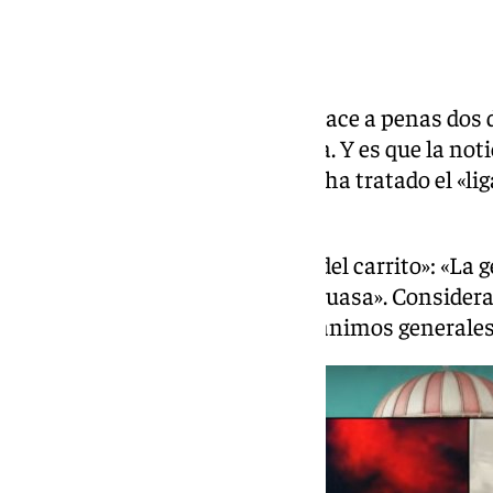
Tal ha sido la repercusión que hace a penas dos d
New York Times a la malagueña. Y es que la noti
en medios de Latinoamérica se ha tratado el «l
costumbre nacional.
Lin hace «una lectura más allá del carrito»: «La ge
hacer vídeos, y participar de la guasa». Consider
más necesario aún cuando los ánimos generales