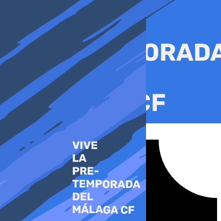
Ir
al
contenido
Tiktok