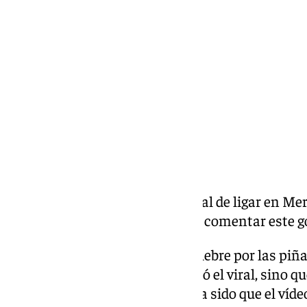
miércoles, 11 septiembre 2024, 13:45
Compartir:
¿Quién prendió la mecha del viral de ligar en M
y ha visitado Llegó la Hora para comentar este 
A pesar de haber dado pie a la «fiebre por las piñ
que haya sido ella la que impulsó el viral, sino 
clave del fenómeno, para ella, ha sido que el víde