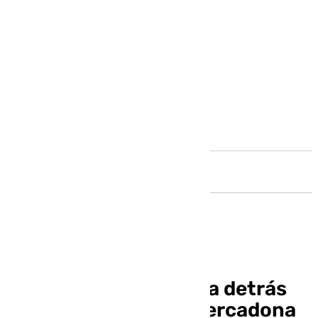
Andalucía
Vivy Lin, la malagueña detrás
del viral de ligar en Mercadona