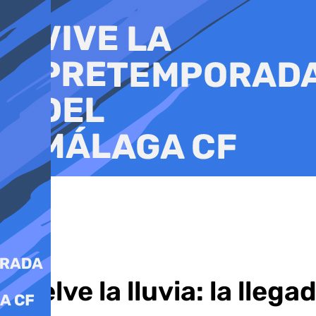
Ir
al
contenido
Vuelve la lluvia: la lle