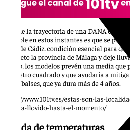
Aunque la trayectoria de una DANA es difíci
probable en estos instantes es que se posic
Golfo de Cádiz, condición esencial para que
completo la provincia de Málaga y deje lluv
mismo, los modelos prevén una media que po
por metro cuadrado y que ayudaría a mitigar
los embalses, que ya dura más de 4 años.
https://www.101tv.es/estas-son-las-locali
mas-ha-llovido-hasta-el-momento/
Bajada de temperaturas