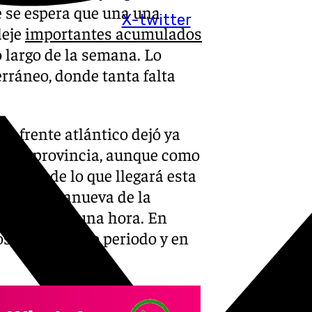
 se espera que una una
X-twitter
deje
importantes acumulados
lo largo de la semana. Lo
erráneo, donde tanta falta
un frente atlántico dejó ya
 de la provincia, aunque como
ticipo de lo que llegará esta
a, en Villanueva de la
poco más de una hora. En
ros en el mismo periodo y en