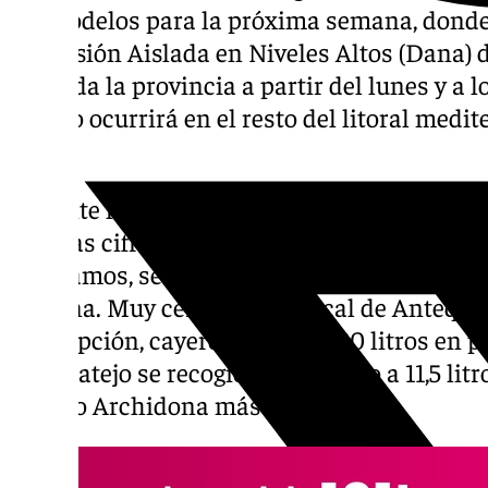
los modelos para la próxima semana, donde
Depresión Aislada en Niveles Altos (Dana) 
por toda la provincia a partir del lunes y a 
mismo ocurrirá en el resto del litoral medit
hace.
Durante la tarde de ayer viernes, el paso de 
algunas cifras reseñables en varios puntos
señalamos, se espera que esto solo sea un an
semana. Muy cerca de El Torcal de Antequer
Concepción, cayeron cerca de 30 litros en 
Alfarnatejo se recogieron en torno a 11,5 lit
Álora o Archidona más de 9 litros.