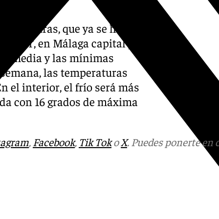
emperaturas, que ya se ha
 AEMET, en Málaga capital y
 de media y las mínimas
de semana, las temperaturas
 el interior, el frío será más
da con 16 grados de máxima
tagram
,
Facebook
,
Tik Tok
o
X
. Puedes ponerte en 