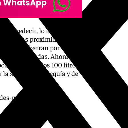
l de predecir, lo más
ione en las proximidades del
 las nubes barran por
ias generalizadas. Ahora
dría superar los 100 litros
 la situación de sequía y de
dades-malaguenas-donde-