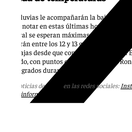
A las lluvias le acompañarán la bajada de t
hecho notar en estas últimas horas. Según
el litoral se esperan máximas de 20 grados
oscilarán entre los 12 y 13 grados este fin 
más bajas desde que concluyera el verano. En
acusado, con puntos como Antequera o Ron
y 5 y 6 grados durante la noche.
Más noticias de
101TV
en las redes sociales:
Ins
correo
informativos@101tv.es
Tags: