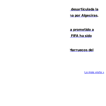
Arsenal en Dublín (1-3)
Golpe internacional al narcotráfico: desarticulada la
red que introdujo 21 toneladas de cocaína por Algeciras,
Málaga y Valencia
El Gobierno niega que Infantino haya prometido a
Marruecos la final del Mundial 2030: "La FIFA ha sido
tajante"
Podemos y Sumar piden expulsar a Marruecos del
Mundial de 2030 tras la crisis de Ceuta
Lo más visto >
Más noticias
Ver más >