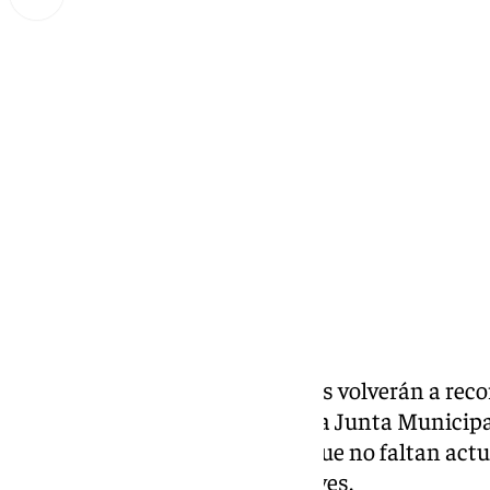
Miguel Alfonso
sábado, 14 diciembre 2024, 13:20
Compartir:
Las fiestas de
Navidad
infantiles volverán a recor
Carretera de Cádiz de Málaga. La Junta Municipa
programa de actividades en el que no faltan act
interactivo y la cabalgata de Reyes.