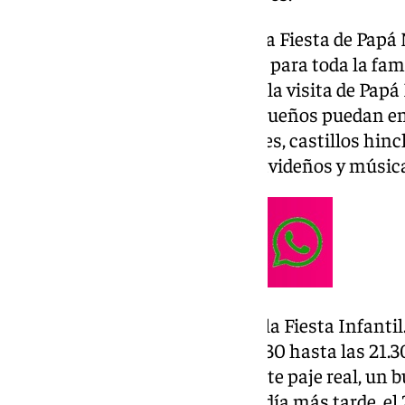
El 21 de diciembre se celebrará la Fiesta de Papá 
Noviembre’ acogerá otro evento para toda la famil
horas. En esta ocasión, recibirá la visita de Papá
hinchable para que los más pequeños puedan ent
además, contará con animadores, castillos hincha
‘photocall’ navideño, talleres navideños y músic
El 26 de diciembre tendrá lugar la Fiesta Infantil
Gitanillo de Triana desde las 17.30 hasta las 21.
Rey Mago con su correspondiente paje real, un b
talleres y juegos infantiles. UN día más tarde, el