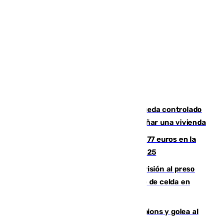
El incendio forestal de San Roque queda controlado
tras obligar a evacuar a 19 familias y dañar una vivienda
Los malagueños gastarán de media 77 euros en la
Feria de Málaga 2026, menos que en 2025
El Supremo ratifica los 17 años de prisión al preso
que mató estrangulado a su compañero de celda en
Morón
El Betis supera el examen de Champions y golea al