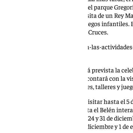
horas, será la Fiesta Infantil en el parque Grego
Calzada’. También habrá una visita de un Rey Ma
cartas, animadores, talleres y juegos infantiles. 
en las pistas deportivas de Tres Cruces.
https://www.101tv.es/estas-son-las-actividades
para-recibir-la-navidad/
EL 29 de 11.00 a 14.00 horas está prevista la cele
la plaza de La Luz. Igualmente, contará con la v
real, buzón de cartas, animadores, talleres y jueg
Como todos los años, se podrá visitar hasta el 5 
21.00 horas, y de manera gratuita el Belén interac
Diputación provincial. Los días 24 y 31 de dici
las 14.00 horas, y los días 25 de diciembre y 1 de