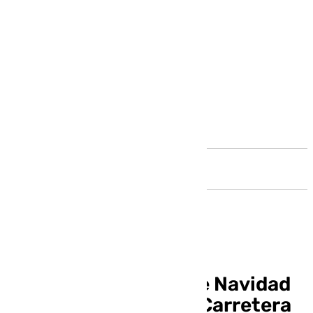
Andalucía
Vuelven las fiestas de Navidad
infantiles al distrito Carretera