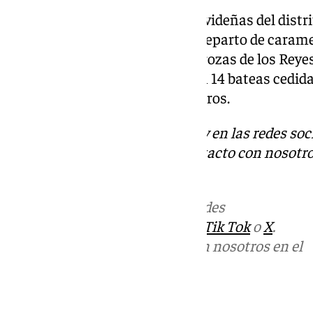
El broche de oro a las fiestas navideñas del distr
Reyes Magos el 3 de enero, con reparto de caramel
contará, además de las tres carrozas de los Reyes
colectivos y 1.300 personas, con 14 bateas cedidas
varios pasacalles y grupos de coros.
Descubre más noticias de 101Tv en las redes soc
Tok
o
X
. Puedes ponerte en contacto con nosotro
informativos@101tv.es
.
Más noticias de
101TV
en las redes
sociales:
Instagram
,
Facebook
,
Tik Tok
o
X
.
Puedes ponerte en contacto con nosotros en el
correo
informativos@101tv.es
Tags: