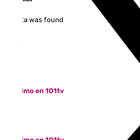
No data was found
Ver top 10
Lo último en 101tv
Ver más
Lo último en 101tv