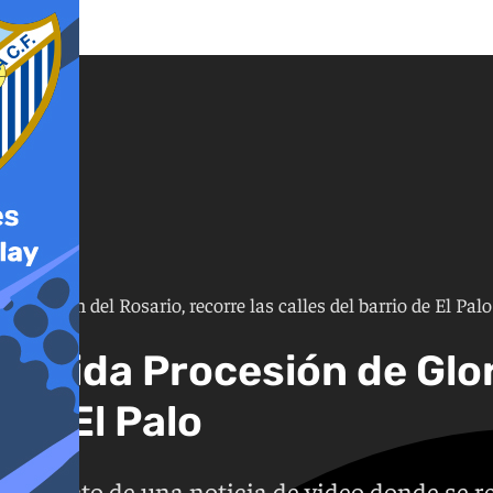
La Virgen del Rosario, recorre las calles del barrio de El Palo
Salida Procesión de Glor
de El Palo
Extracto de una noticia de video donde se re