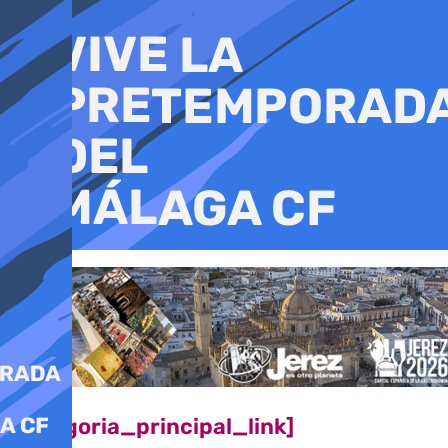
Ir
al
contenido
[categoria_principal_link]