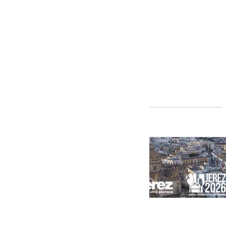
Andalucía
[categoria_principal_link]