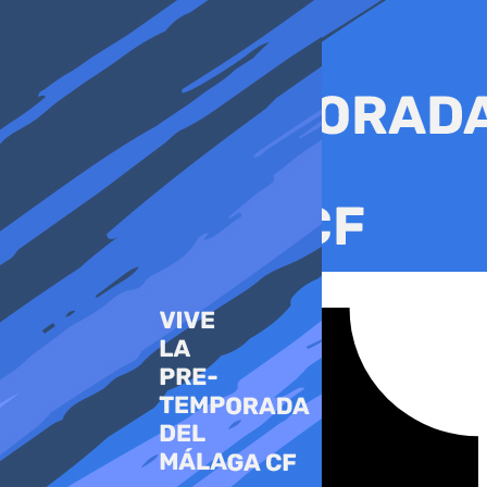
Ir
al
contenido
Tiktok