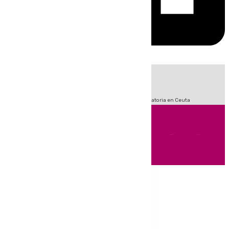
HOY
|
Fútbol
Sucesos
LaLiga
Primera División
Crisis Migratoria en Ceuta
Andalucía