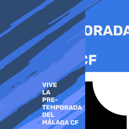
Ir
al
contenido
Tiktok