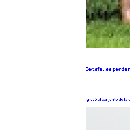
08.08.2026
Christantus Uche, delantero del Getafe, se perder
El centrocampista reconvertido en atacante regresó al conjunto de la c