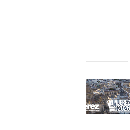
Andalucía
[categoria_principal_link]