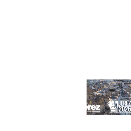
Andalucía
[categoria_principal_link]