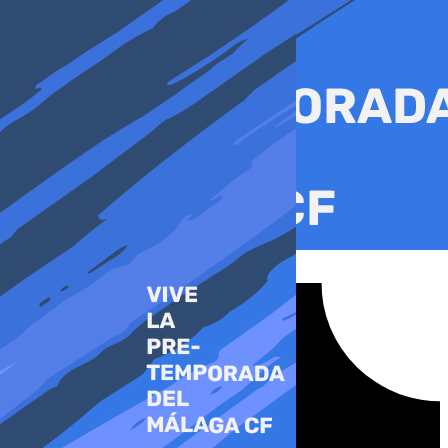
Ir
al
contenido
Tiktok