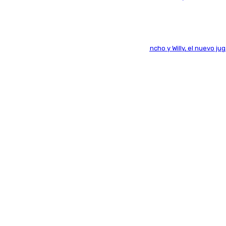
Desde los padres hasta la hermana junto a Francho y Willy, el nuevo ju