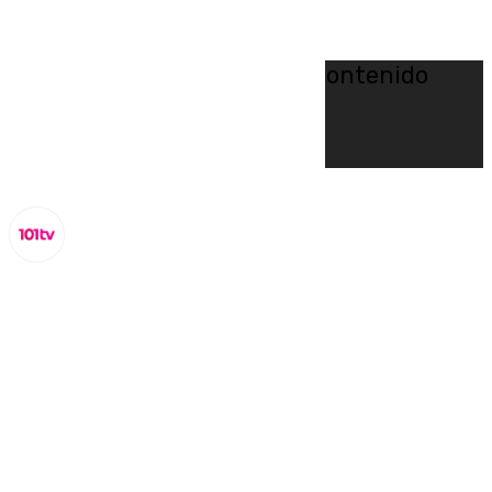
No se ha proporcionado contenido
multimedia.
Video test post
Lynx Devs
jueves, 15 mayo 2025, 9:20
Compartir: