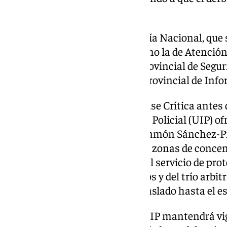
convivencia y deporte».
El servicio diseñado por la Policía Nacional, que
Precrítica, incluye unidades como la de Atenció
Reacción (UPR) de la Brigada Provincial de Segu
como miembros de la Brigada Provincial de Infor
El domingo dará comienzo la Fase Crítica antes de
de la IV Unidad de Intervención Policial (UIP) of
en los alrededores del estadio Ramón Sánchez-P
de Caballería, especialmente en zonas de concen
acción se complementará con el servicio de prot
concentración de ambos equipos y del trío arbit
los mismos y en su posterior traslado hasta el es
Una vez iniciado el partido, la UIP mantendrá vigi