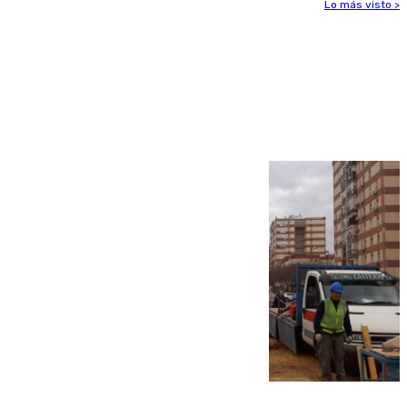
Lo más visto >
Más noticias
Ver más >