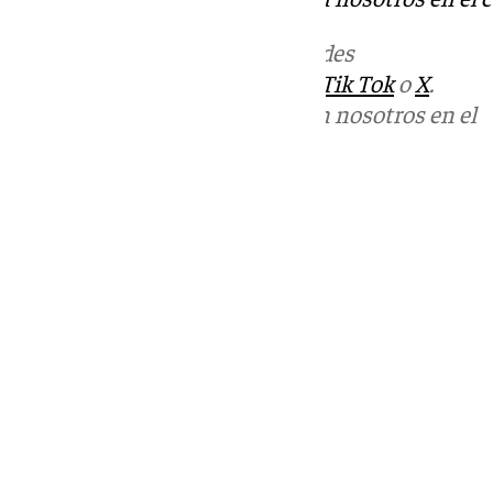
Más noticias de
101TV
en las redes
sociales:
Instagram
,
Facebook
,
Tik Tok
o
X
.
Puedes ponerte en contacto con nosotros en el
correo
informativos@101tv.es
Tags:
Últimas noticias