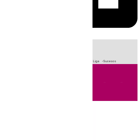
HOY
|
Fútbol
Primera División
Crisis Migratoria en Ceuta
LaLiga
Sucesos
Andalucía