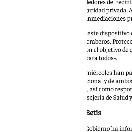
del estadio, apoyada en los alrededores del recint
supervisando al personal de seguridad privada. Al
efectivos permanecerán en las inmediaciones pr
Toscano ha destacado que todo este dispositivo
colaboración de Policía Local, Bomberos, Protecci
Emergencias 061 y Lipasam, «con el objetivo de q
mayor normalidad y seguridad para todos».
En el encuentro celebrado este miércoles han p
representantes de la Policía Nacional y de ambo
la Policía Adscrita, Policía Local, así como respo
ambulancias adscritas a la Consejería de Salud
Dispositivo europeo para el Betis
En paralelo, el subdelegado del Gobierno ha info