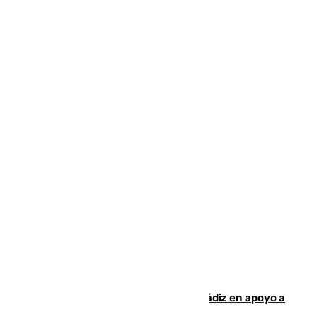
CIES NO moviliza a la provincia de Cádiz en apoyo a
la respuesta humanitaria de Ceuta