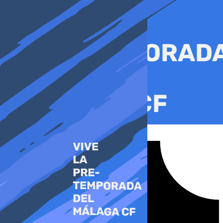
Ir
al
contenido
Tiktok