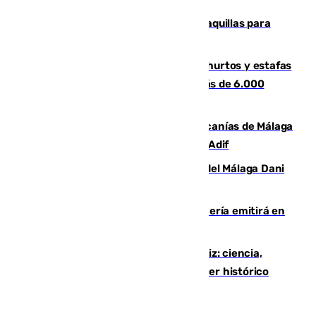
El mercado de Jerez refrigera sus taquillas para
facilitar las compras a sus visitantes
Detenida una pareja por presuntos hurtos y estafas
en Málaga tras ser descubiertos con más de 6.000
euros
Retrasos y cancelaciones en el Cercanías de Málaga
por una avería en la infraestructura de Adif
Isco, la nueva mascota del jugador del Málaga Dani
Lorenzo
El observatorio de Calar Alto de Almería emitirá en
directo el eclipse solar del 12 de agosto
El «Trío de Eclipses» arranca en Cádiz: ciencia,
naturaleza y seguridad ante un atardecer histórico