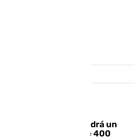
Andalucía
El derbi de Sevilla tendrá un
operativo de cerca de 400