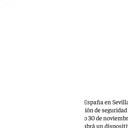
Miguel Alfonso
miércoles, 26 noviembre 2025, 16:49
Compartir:
El subdelegado del Gobierno de España en Sevill
presidido este miércoles la reunión de segurida
celebración, el próximo domingo 30 de noviembre, 
el Real Betis Balompié, donde habrá un dispositi