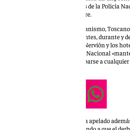
efectivos de diferentes unidades de la Policía Nac
previa el sábado, 29 de noviembre.
En una nota remitida por el organismo, Toscano
«permitirá un entorno seguro antes, durante y d
especialmente en zonas como Nervión y los hote
línea, ha indicado que la Policía Nacional «mant
previa al encuentro para anticiparse a cualqui
radicales».
Por otra parte, el subdelegado ha apelado además 
partido con civismo, contribuyendo a que el derb