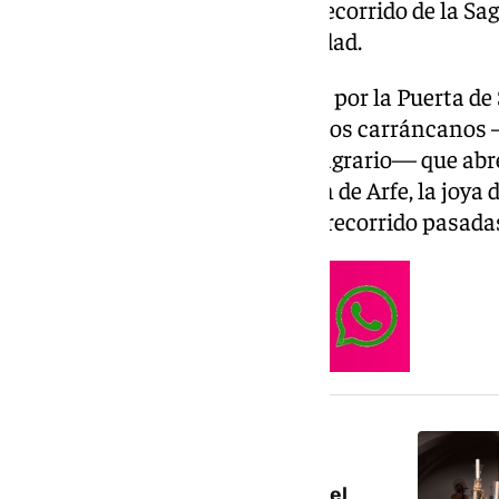
retransmite en directo todo el recorrido de la Sa
por el centro histórico de la ciudad.
El cortejo partió a las 8.15 horas por la Puerta d
primeros en salir fueron los niños carráncanos 
Hermandad Sacramental del Sagrario— que abre
tradicional. La Custodia de Juan de Arfe, la joya 
protagoniza el desfile, inició su recorrido pasada
NOTICIA RELACIONADA
Todos los detalles de la salida
extraordinaria de San Isaías en el