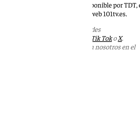
Síguelo en directo en 101TV, disponible por TDT, 
disponible en Smart TV, y en la web 101tv.es.
Más noticias de
101TV
en las redes
sociales:
Instagram
,
Facebook
,
Tik Tok
o
X
.
Puedes ponerte en contacto con nosotros en el
correo
informativos@101tv.es
Tags:
Últimas noticias