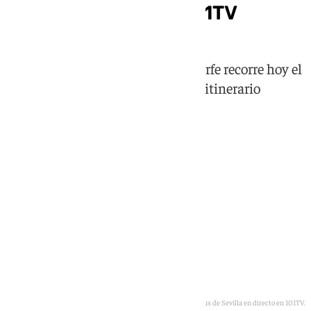
de Sevilla 2026 en 101TV
La Sagrada Custodia de Juan de Arfe recorre hoy el
centro histórico de Sevilla con un itinerario
renovado
Sigue el Corpus de Sevilla en directo en 101TV.