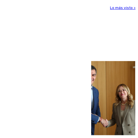
Lo más visto >
Más noticias
Ver más >