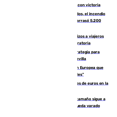
El Granada cierra su puesta a punto con victoria
Un mes de la tragedia de Los Gallardos, el incendio
que acabó con la vida de 14 personas y arrasó 5.200
hectáreas
España establece controles fronterizos a viajeros
procedentes de Italia por la presión migratoria
El Ayuntamiento desarrolla una estrategia para
recuperar la identidad patrimonial de Sevilla
España e Italia garantizan a la Unión Europea que
sus controles fronterizos son "temporales"
Sevilla ha invertido más de 6 millones de euros en la
transformación de su casco histórico
Susto en Marbella: un atún de gran tamaño sigue a
un bañista hasta la orilla de la playa y queda varado