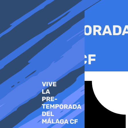
Ir
al
contenido
Tiktok