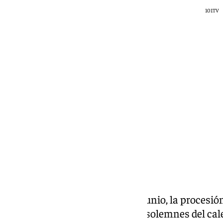
101TV
101 TV
jueves, 4 junio 2026, 08:15
Compartir:
Sevilla celebra hoy, jueves 4 de junio, la procesió
citas religiosas más antiguas y solemnes del cal