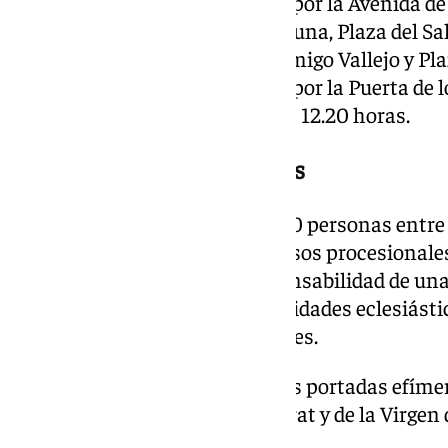
El itinerario completo discurre por la Avenida de
Francisco, Sierpes, Cerrajería, Cuna, Plaza del Sa
Placentines, Cardenal Carlos Amigo Vallejo y Pla
procesión regresa a la Catedral por la Puerta de lo
Custodia prevista en torno a las 12.20 horas.
Cerca de 4.000 participantes
El cortejo reúne a cerca de 4.000 personas entre
religiosos y militares. Nueve pasos procesionales
antiguo, cada uno bajo la responsabilidad de un
comitiva se cierra con las autoridades eclesiást
una compañía militar de honores.
En la Plaza de San Francisco, las portadas efím
a las hermandades de Montserrat y de la Virgen