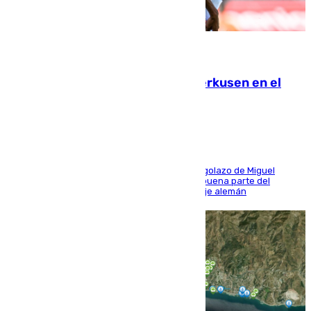
08.08.2026
El Sevilla se desinfla ante el Leverkusen en el
último ensayo (1-2)
El conjunto de Luis García se adelantó con un golazo de Miguel
Sierra y ofreció buenas sensaciones durante buena parte del
encuentro, pero acabó cediendo ante el empuje alemán