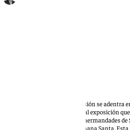
Curro Bono
viernes, 14 marzo 2025, 11:47
Compartir:
La XIX Edición de Círculo de Pasión se adentra en
inauguración de la ya tradicional exposición que
restauraciones que lucirán las hermandades de Se
capital, durante la próxima Semana Santa. Est