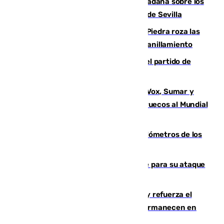
PSOE y Vox critican la consulta ciudadana sobre los
toldos que ha lanzado el Ayuntamiento de Sevilla
La laguna malagueña de Fuente de Piedra roza las
30.000 parejas de flamencos antes del anillamiento
Sigue en directo la retransmisión del partido de
pretemporada Málaga-Al-Arabi
La crisis migratoria de Ceuta une a Vox, Sumar y
Podemos contra la candidatura de Marruecos al Mundial
2030
Diputación limpia de residuos 170 kilómetros de los
principales caminos del Rocío en Sevilla
El Real Madrid ficha a Yan Diomande para su ataque
por 125 millones
El Gobierno instala duchas y baños y refuerza el
CETI para los miles de migrantes que permanecen en
Ceuta