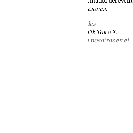
exposición
Estrenos y Restauraciones
.
Más noticias de
101TV
en las redes
sociales:
Instagram
,
Facebook
,
Tik Tok
o
X
.
Puedes ponerte en contacto con nosotros en el
correo
informativos@101tv.es
Tags:
Últimas noticias