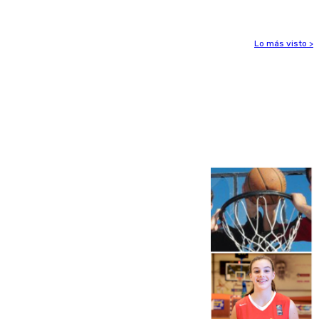
Lo más visto >
Más noticias
Ver más >