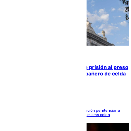
06.08.2026
El Supremo ratifica los 17 años de prisión al preso
que mató estrangulado a su compañero de celda
en Morón
El alto tribunal avala también que la Administración penitenciaria
indemnice a la familia por fallar al asignarles la misma celda