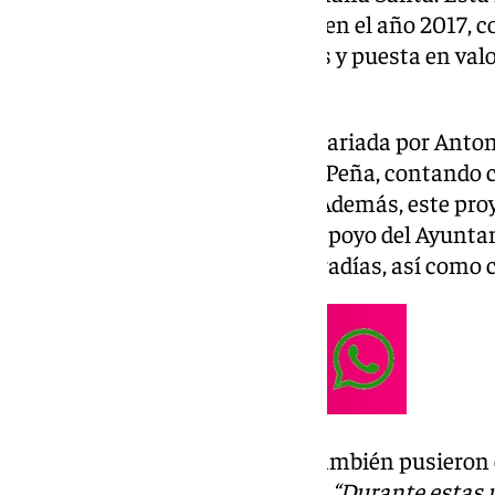
edición desde que se planteara, en el año 2017, 
patrimonio de las hermandades y puesta en valor
importante en la ciudad.
La muestra se encuentra comisariada por Anton
Jiménez Sampedro y José Roda Peña, contando 
como comisario institucional. Además, este pr
por el Círculo Mercantil con el apoyo del Ayunta
General de Hermandades y Cofradías, así como co
Los comisarios de la muestra también pusieron e
Mesa, la figura de los artesanos.
“Durante estas ú