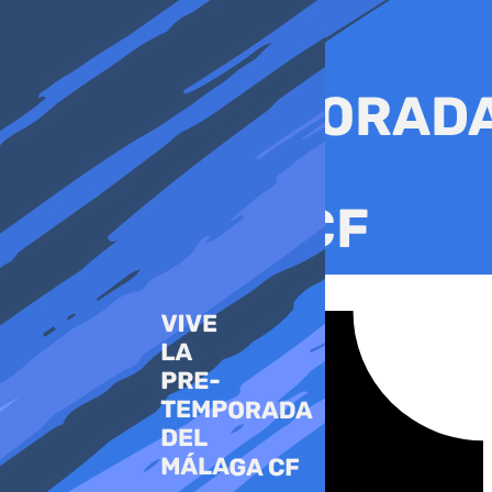
Ir
al
contenido
Tiktok