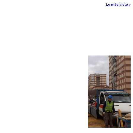
Lo más visto >
Más noticias
Ver más >