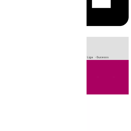
HOY
|
Fútbol
Primera División
Crisis Migratoria en Ceuta
LaLiga
Sucesos
Andalucía