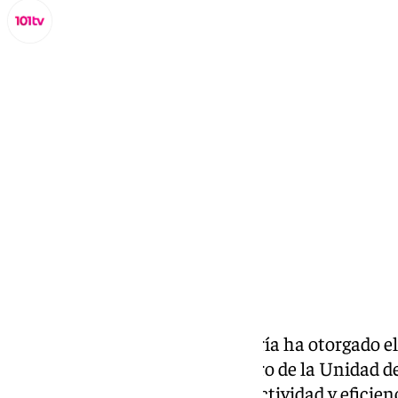
Lynx Devs
martes, 11 febrero 2025, 11:27
Compartir:
El Consejo General de Enfermería ha otorgado e
de la Investigación» al enfermero de la Unidad d
Fernández por su proyecto «Efectividad y eficien