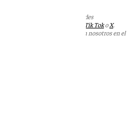
informativos@101tv.es
Más noticias de
101TV
en las redes
sociales:
Instagram
,
Facebook
,
Tik Tok
o
X
.
Puedes ponerte en contacto con nosotros en el
correo
informativos@101tv.es
Tags:
Últimas noticias