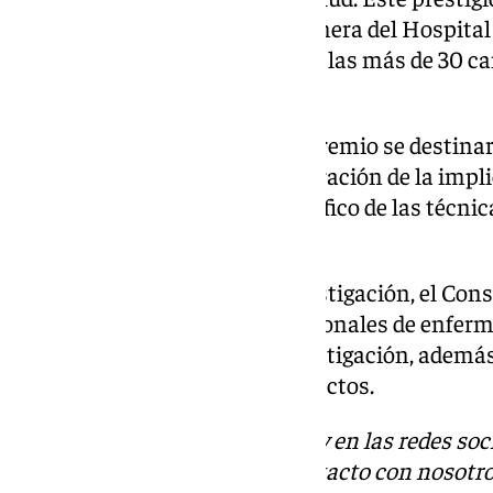
en valor la investigación enfermera del Hospita
proyecto de investigación entre las más de 30 c
al órgano evaluador.
El dinero adjudicado con este premio se destinar
propio ensayo, «en una demostración de la impl
hospitalario en el avance científico de las técnic
innovación».
Mediante los Premios a la Investigación, el Con
incentiva y motiva a los profesionales de enferm
desarrollo de proyectos de investigación, además 
resultados en salud de los proyectos.
Descubre más noticias de 101Tv en las redes soc
Tok
o
X
. Puedes ponerte en contacto con nosotro