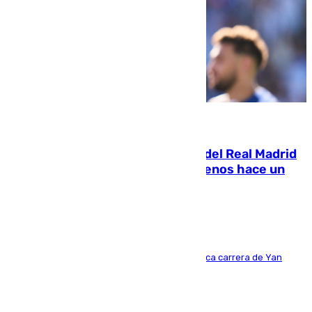
07.08.2026
El fichaje más caro de la historia del Real Madrid
costaba 105 millones de euros menos hace un
año y jugaba en Leganés
Del filial pepinero a récord absoluto: la meteórica carrera de Yan
Diomande en solo doce meses