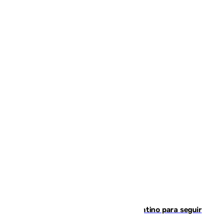
Marruecos, la principal baza de Infantino para seguir