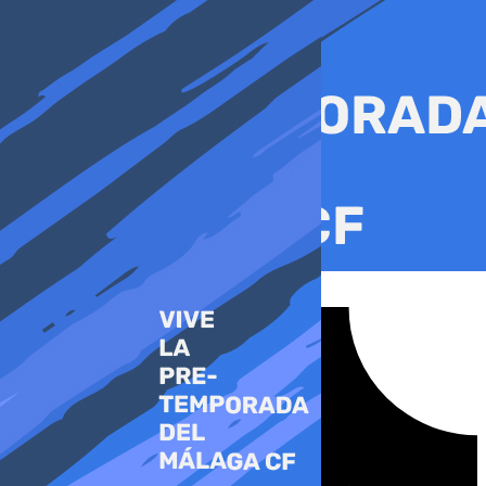
Ir
al
contenido
Tiktok