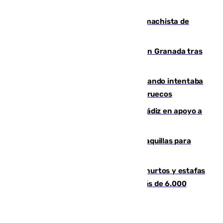
al frente de la FIFA
Pedro Sánchez condena el crimen machista de
Benahavís
Angustioso rescate de una familia en Granada tras
caer su coche por un terraplén
Fallece un joven tras caer al mar cuando intentaba
entrar en parapente a Ceuta desde Marruecos
CIES NO moviliza a la provincia de Cádiz en apoyo a
la respuesta humanitaria de Ceuta
El mercado de Jerez refrigera sus taquillas para
facilitar las compras a sus visitantes
Detenida una pareja por presuntos hurtos y estafas
en Málaga tras ser descubiertos con más de 6.000
euros