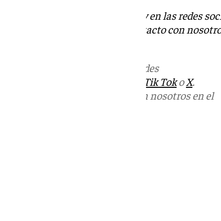
Descubre más noticias de 101Tv en las redes soc
Tok
o
X
. Puedes ponerte en contacto con nosotro
informativos@101tv.es
Más noticias de
101TV
en las redes
sociales:
Instagram
,
Facebook
,
Tik Tok
o
X
.
Puedes ponerte en contacto con nosotros en el
correo
informativos@101tv.es
Tags:
Últimas noticias