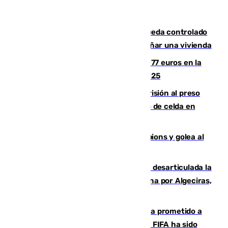
El incendio forestal de San Roque queda controlado
tras obligar a evacuar a 19 familias y dañar una vivienda
Los malagueños gastarán de media 77 euros en la
Feria de Málaga 2026, menos que en 2025
El Supremo ratifica los 17 años de prisión al preso
que mató estrangulado a su compañero de celda en
Morón
El Betis supera el examen de Champions y golea al
Arsenal en Dublín (1-3)
Golpe internacional al narcotráfico: desarticulada la
red que introdujo 21 toneladas de cocaína por Algeciras,
Málaga y Valencia
El Gobierno niega que Infantino haya prometido a
Marruecos la final del Mundial 2030: "La FIFA ha sido