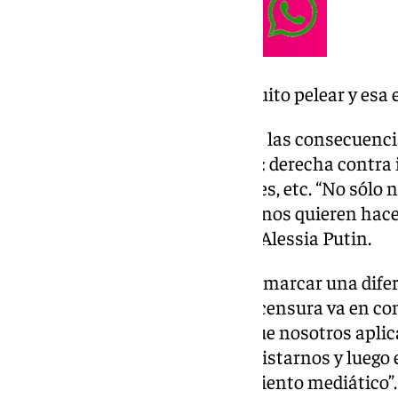
«Nos quieren hacer un poquito pelear y esa e
Esta autora ha profundizado en las consecuencia
dividida en bandos enfrentados: derecha contra 
privado, hombres contra mujeres, etc. “No sólo 
quieren hacer contrastar, o sea nos quieren hacer
base de la polarización”, afirma Alessia Putin.
Asimismo, Alessia Putin quiere marcar una difer
autocensura y cancelación: “la censura va en co
persona, la autocensura es lo que nosotros apl
días porque nos da miedo enemistarnos y luego e
el pueblo, haciendo un linchamiento mediático”.