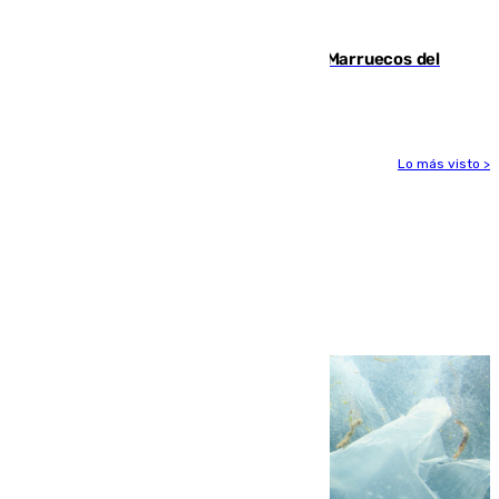
tajante"
Podemos y Sumar piden expulsar a Marruecos del
Mundial de 2030 tras la crisis de Ceuta
Lo más visto >
Más noticias
Ver más >