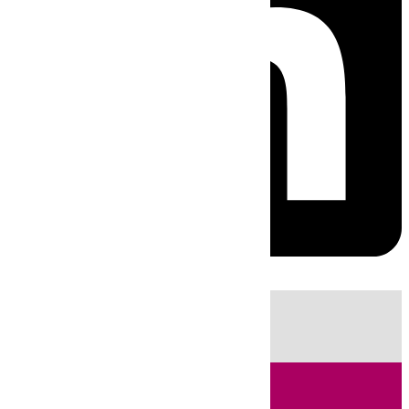
HOY
|
Fútbol
Sucesos
Cádiz
Feria de Málaga
Política