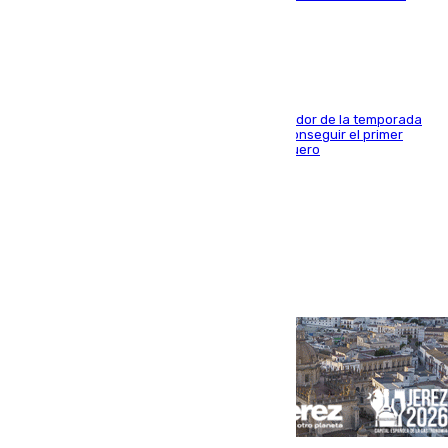
blanquiazul
El conjunto de Juanfran Funes afronta el ecuador de la temporada
contra el cuadro catarí, en el que intentarán conseguir el primer
triunfo de los amistosos previo al arranque liguero