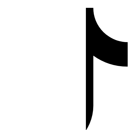
Ir
Tiktok
al
contenido