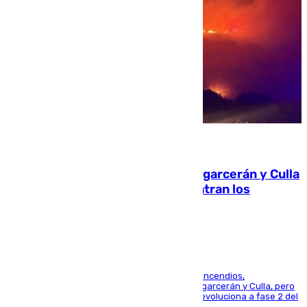
08.08.2026
Incendios de Castellón: Sierra Engarcerán y Culla
evolucionan positivamente y centran los
esfuerzos en Tírig
La UME se suma al operativo de control de los incendios,
progresando adecuadamente los de Sierra Engarcerán y Culla, pero
centrando todo el empeño en el de Culla, que evoluciona a fase 2 del
PEIF