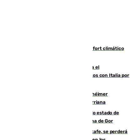
Málaga contabiliza 148 zonas de confort climático
para enfrentar las altas temperaturas
Marlaska notifica a la Unión Europea el
restablecimiento de controles fronterizos con Italia por
vía aérea y marítima
Hallan sin vida al granadino con Alzhéimer
desaparecido hace una semana en Churriana
Encuentran un cadáver en avanzado estado de
descomposición en la localidad granadina de Gor
Christantus Uche, delantero del Getafe, se perderá
toda la temporada por varias fracturas en los