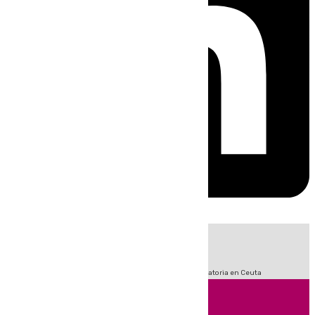
HOY
|
Sucesos
Fútbol
LaLiga
Primera División
Crisis Migratoria en Ceuta