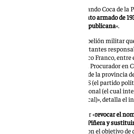
Dicho informe detalla que Fernando Coca de la P
y «
tomó parte en el levantamiento armado de 193
Sanjurjo frente a la legalidad Republicana
«.
«Posteriormente, se unió a la rebelión militar que 
Finalizada la guerra, tuvo importantes responsa
la dictadura del general Francisco Franco, entre e
Previsión de la Seguridad Social, Procurador en C
Sevilla y Jaén, Gobernador Civil de la provincia d
Consejo Nacional de FET y JONS (el partido políti
provincial del Movimiento Nacional (el cual inte
la estructura del sindicato vertical)», detalla el i
Al respecto, el informe aboga por «
revocar el nom
hubiere adoptado de Coca de la Piñera y sustituir
acuerdo plenario expone que «con el objetivo de 