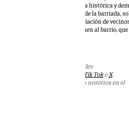
nacional y andaluza de memoria histórica y dem
«proceder al cambio de nombre de la barriada, so
de la misma, a través de su asociación de vecinos
principios identitarios que definen al barrio, q
nuevo nombramiento».
NOTICIAS SEVILLA
Más noticias de
101TV
en las redes
sociales:
Instagram
,
Facebook
,
Tik Tok
o
X
.
Puedes ponerte en contacto con nosotros en el
correo
informativos@101tv.es
Tags:
Últimas noticias