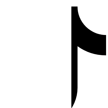
Ir
Tiktok
al
contenido