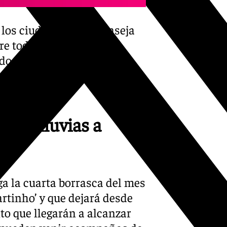
s los ciudadanos y aconseja
re todo al adelantar a
ldos y cualquier objeto que
ecaución en zonas de
evas lluvias a
ga la cuarta borrasca del mes
rtinho’ y que dejará desde
to que llegarán a alcanzar