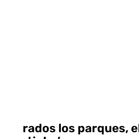
Ir
al
contenido
Cerrados los parques, el