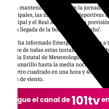
Sevilla mantendrá cerrados en la jornada de
municipales, las instalaciones deportivas al 
municipal y el Real Alcázar ante la previsión
ante la llegada de la borrasca ‘Martinho’.
Según ha informado Emergencias Sevilla a tr
el cierre de todas estas instalaciones se deb
Agencia Estatal de Meteorología de incleme
aviso amarillo hasta la media noche por llu
por metro cuadrado en una hora y 40 en do
rachas de viento.