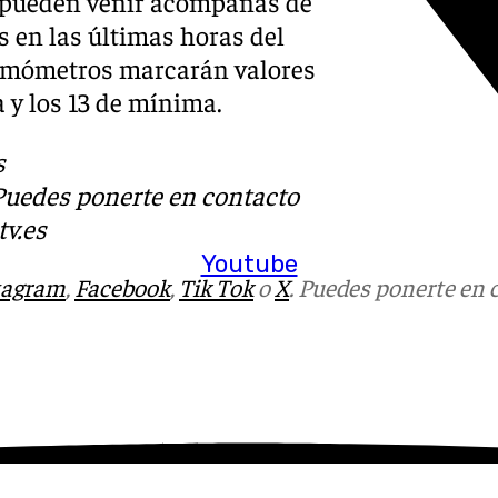
s pueden venir acompañas de
 en las últimas horas del
termómetros marcarán valores
 y los 13 de mínima.
s
 Puedes ponerte en contacto
v.es
Youtube
tagram
,
Facebook
,
Tik Tok
o
X
. Puedes ponerte en 