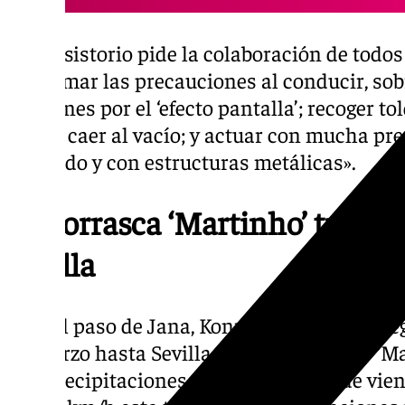
El consistorio pide la colaboración de todo
«extremar las precauciones al conducir, sob
camiones por el ‘efecto pantalla’; recoger to
pueda caer al vacío; y actuar con mucha pr
arbolado y con estructuras metálicas».
La borrasca ‘Martinho’ trae nu
Sevilla
Tras el paso de Jana, Konrad y Laurence, lle
de marzo hasta Sevilla con el nombre de ‘Ma
hoy precipitaciones y fuertes rachas de vien