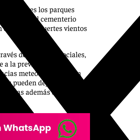
 este jueves los parques
aire libre, el cementerio
 de lluvias y fuertes vientos
avés de sus redes sociales,
e a la previsión de la
ncias meteorológicas, con
vias pueden dejar 20 litros
ce horas además de fuertes