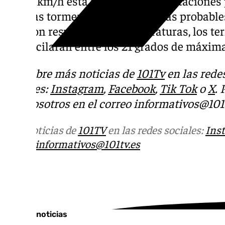
los 40 km/h esta tarde. Las precipitacione
algunas tormentas, que serán mas probables
día. Con respecto a las temperaturas, los 
que oscilarán entre los 21 grados de máxima
Descubre más noticias de
101Tv
en las rede
sociales:
Instagram
,
Facebook
,
Tik Tok
o
X
.
con nosotros en el correo
informativos@101t
Más noticias de
101TV
en las redes sociales:
Ins
correo
informativos@101tv.es
Tags:
Últimas noticias