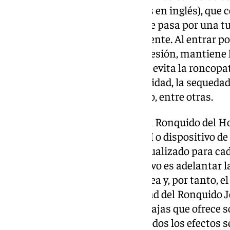
la vía aérea (CPAP, por sus siglas en inglés), que
genera una corriente de aire, que pasa por una t
nasal fijada a la cabeza del paciente. Al entrar por
continuo a una determinada presión, mantiene la
paciente se relaja dormido y así evita la roncopa
inconvenientes son la incomodidad, la sequedad d
y las marcas en la cara de su uso, entre otras.
La alternativa que la Unidad del Ronquido del H
Luisa ofrece consiste en el DAM o dispositivo de
un dispositivo intraoral individualizado para ca
durante el sueño y que su objetivo es adelantar l
evitando el colapso de la vía aérea y, por tanto, 
indica el odontólogo de la Unidad del Ronquido 
tiempo que apunta que las ventajas que ofrece so
uso y de transporte y el evitar todos los efectos