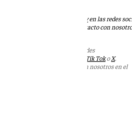
previamente descritos”.
Descubre más noticias de
101Tv
en las redes soc
Tok
o
X
. Puedes ponerte en contacto con nosotro
informativos@101tv.es
Más noticias de
101TV
en las redes
sociales:
Instagram
,
Facebook
,
Tik Tok
o
X
.
Puedes ponerte en contacto con nosotros en el
correo
informativos@101tv.es
Tags:
Últimas noticias