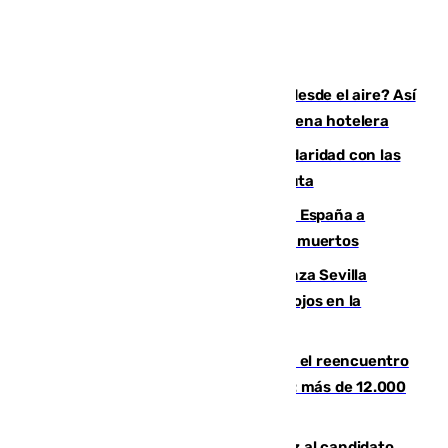
¿200.000 euros para ver el eclipse desde el aire? Así
es el exclusivo pack que ofrece una cadena hotelera
Concentración en Algeciras en solidaridad con las
víctimas de la crisis humanitaria en Ceuta
Sánchez traslada la "solidaridad" de España a
Colombia tras el terremoto que deja 111 muertos
El humo del incendio de Niebla alcanza Sevilla
mientras el fuego obliga a nuevos desalojos en la
provincia
La Rosaleda, aún lejos del lleno para el reencuentro
con el Málaga en el Trofeo Costa del Sol: más de 12.000
entradas disponibles
¿Por qué el PSOE ve en Mariano Ruiz al candidato