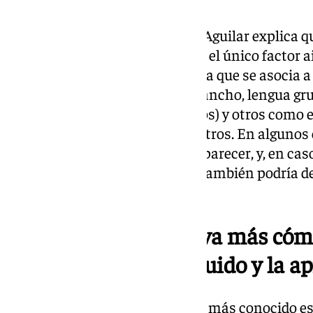
que la presentan.
El neumólogo Domingo García Aguilar explica q
genética a padecerla, pero no es el único factor ai
se trata de una patología crónica que se asocia a
anatómicos (sobrepeso, cuello ancho, lengua gru
de úvula), genéticos (hereditarios) y otros como
alcohol, hipotiroidismo, entre otros. En algunos 
puede disminuir e incluso desaparecer, y, en cas
la intervención de las mismas también podría de
niños y jóvenes roncadores).
EL DAM, la alternativa más cóm
tratamiento del ronquido y la a
El tratamiento por excelencia y más conocido es