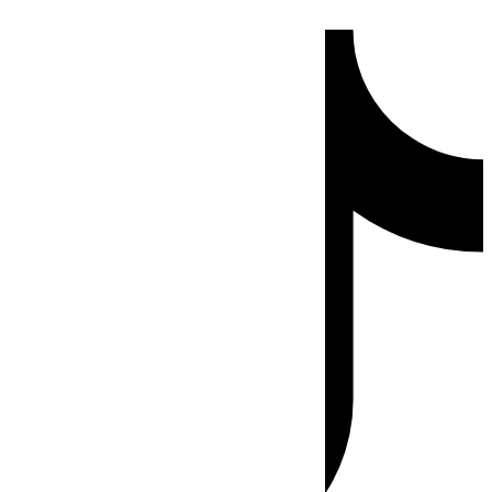
Ir
Tiktok
al
contenido