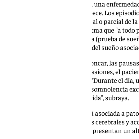
“La apnea del sueño consiste en una enfermeda
mucha gente no sabe que la padece. Los episodi
minutos de duración de cese total o parcial de la
resalta el especialista, quien afirma que “a todo
hacer una poligrafía respiratoria (prueba de sueñ
roncopatía simple o una apnea del sueño asociad
Los síntomas principales son roncar, las pausas
pareja o acompañantes y, en ocasiones, el pacie
frecuentes e incluso asfícticos. “Durante el día,
presentan cefalea, cansancio y somnolencia exce
lo que disminuye su calidad de vida”, subraya.
Además, la apnea del sueño está asociada a pato
arritmias, accidentes vasculares cerebrales y acc
somnolencia durante el día que presentan un alt