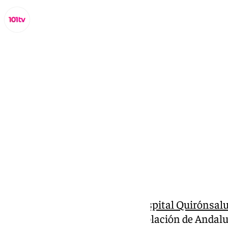
Lynx Devs
martes, 25 febrero 2025, 10:21
Compartir:
La Unidad del Ronquido del
Hospital Quirónsal
advierte de que un 25% de la población de Andalu