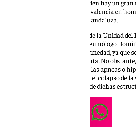
obstructiva del sueño (AOS), si bien hay un gra
padecen y lo desconocen. La prevalencia en hom
sería de un 2-4% de la población andaluza.
En este sentido, el responsable de la Unidad del
Quirónsalud Infanta Luisa, el neumólogo Doming
roncopatía en sí no es una enfermedad, ya que se
estructuras blandas de la garganta. No obstant
asociadas a esa roncopatía, van las apneas o hi
de la respiración) provocado por el colapso de la
produce la relajación muscular de dichas estruc