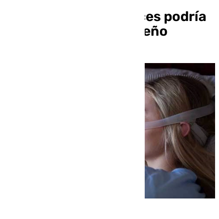
El 25% de los andaluces podría
padecer apnea del sueño