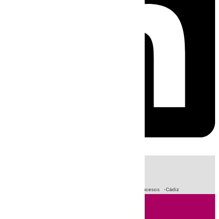
HOY
|
Crisis Migratoria en Ceuta
Fútbol
Primera División
Sucesos
Cádiz