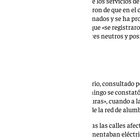
En este sentido, ha señalado que los servicios d
conservadora Acisa les informaron de que en el c
relojes astronómicos telegestionados y se ha pro
ellos». Asimismo, ha explicado que «se registrar
maniobra, roturas en conductores neutros y posi
centro de mando».
Informe
El informe técnico del Consistorio, consultado p
durante la tarde del pasado domingo se constató 
estaban «completamente a oscuras», cuando a la
iluminadas por las luminarias de la red de alum
Al respecto, se explicita que todas las calles af
denominador común que se alimentaban eléctri