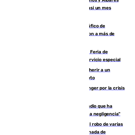
comparecerán por las crisis de Ceuta casi un mes
después
Cae una de las mayores redes de tráfico de
personas y droga en España: introdujeron a más de
2.000 migrantes de forma ilegal
¿Hasta qué hora abre el Metro en la Feria de
Málaga? Consulta las frecuencias del servicio especial
Detenido un hombre en Málaga por herir a un
Guardia Civil tras atropellarle con su moto
El Barça cancela un amistoso en Tánger por la crisis
en la frontera con Ceuta
El acalde de Niebla cree que el incendio que ha
afectado a dos aldeas se originó "por una negligencia"
Golpe cofrade en Jaén: investigan el robo de varias
joyas de la Virgen de la Fuensanta Coronada de