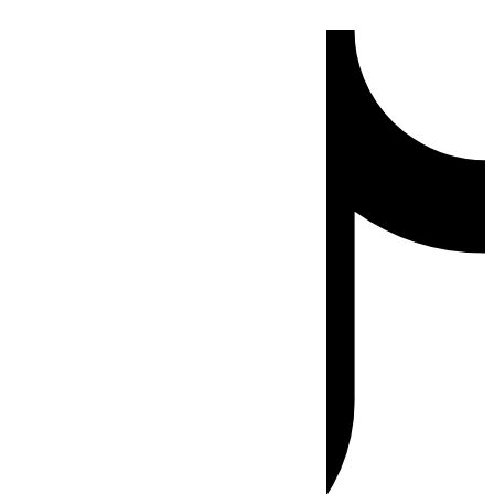
Ir
Tiktok
al
contenido