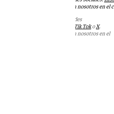
Puedes ponerte en contacto con nosotros en el 
Más noticias de
101TV
en las redes
sociales:
Instagram
,
Facebook
,
Tik Tok
o
X
.
Puedes ponerte en contacto con nosotros en el
correo
informativos@101tv.es
Tags:
Últimas noticias