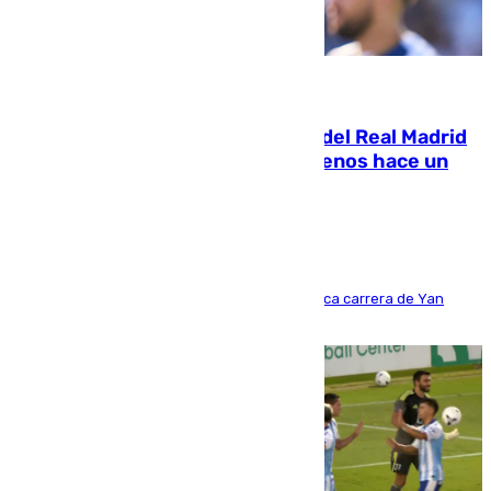
07.08.2026
El fichaje más caro de la historia del Real Madrid
costaba 105 millones de euros menos hace un
año y jugaba en Leganés
Del filial pepinero a récord absoluto: la meteórica carrera de Yan
Diomande en solo doce meses