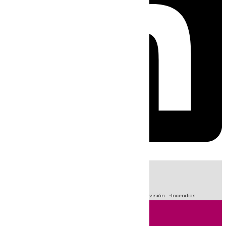
HOY
|
Fútbol
Sucesos
Crisis Migratoria en Ceuta
Primera División
Incendios