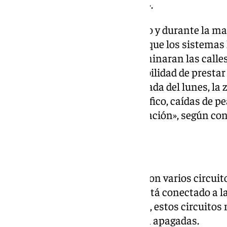
de mando, protección y control».
En la noche del pasado domingo y durante la mañ
Administración local constató que los sistemas
impedir que las luminarias iluminaran las calles
encendido». Debido a la imposibilidad de prestar 
noche del domingo y la madrugada del lunes, la
riesgos como «accidentes de tráfico, caídas de p
delictivos por la falta de iluminación», según co
Funcionamiento
Cada centro de mando cuenta con varios circuito
calles. Cada circuito eléctrico está conectado a l
correspondiente. Durante el día, estos circuitos n
que las luminarias permanecen apagadas.