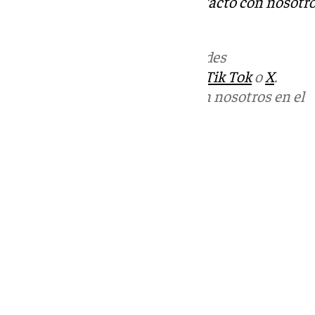
Tok
o
X
. Puedes ponerte en contacto con nosotro
informativos@101tv.es
Más noticias de
101TV
en las redes
sociales:
Instagram
,
Facebook
,
Tik Tok
o
X
.
Puedes ponerte en contacto con nosotros en el
correo
informativos@101tv.es
Tags:
Últimas noticias