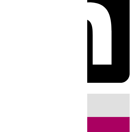
HOY
|
Sucesos
Guardia Civil
Fútbol
LaLiga
Incendios