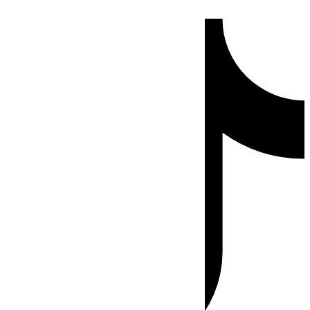
Ir
Tiktok
al
contenido