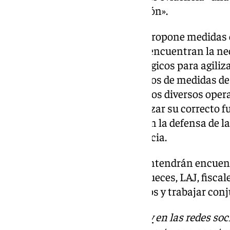
los procesos de queja y resolución».
Ante estos resultados, el ICAS propone medidas 
sistema judicial. Entre ellas se encuentran la 
en recursos humanos y tecnológicos para agiliza
por todos los operadores jurídicos de medidas de
relaciones profesionales entre los diversos operad
mejora de LexNET para garantizar su correcto fu
papel del Colegio de Abogados en la defensa de l
ante la Administración de Justicia.
El Colegio ha avanzado que mantendrán encuent
diversos operadores jurídicos (jueces, LAJ, fisca
para transmitirles los resultados y trabajar co
Descubre más noticias de
101Tv
en las redes soc