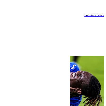
Lo más visto >
Más noticias
Ver más >