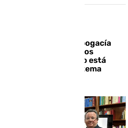
El Barómetro de la Abogacía
arroja que el 88% de los
letrados sevillanos no está
satisfecho con el sistema
judicial