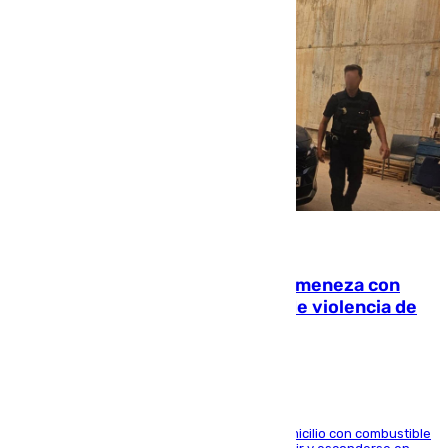
08.08.2026
Retiene a su mujer en su casa y ameneza con
quemar la vivienda: nuevo caso de violencia de
género en Málaga
El arrestado, de 54 años, habría rociado el domicilio con combustible