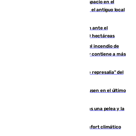
Las marca internacionales ganan espacio en el
Centro de Málaga: La Tagliatella abre en el antiguo local
de Vox Sports Bar
Moreno pide extremar la precaución ante el
incendio de Niebla, que supera las 4.000 hectáreas
340 personas más desalojadas por el incendio de
Niebla, que mantiene a 410 evacuadas y contiene a más
de 500 efectivos trabajando
Italia responde ante las "medidas de represalia" del
Gobierno de Sánchez
El Sevilla se desinfla ante el Leverkusen en el último
ensayo (1-2)
Tensión en la prisión de Alhaurín tras una pelea y la
incautación de un punzón
Málaga contabiliza 148 zonas de confort climático
para enfrentar las altas temperaturas