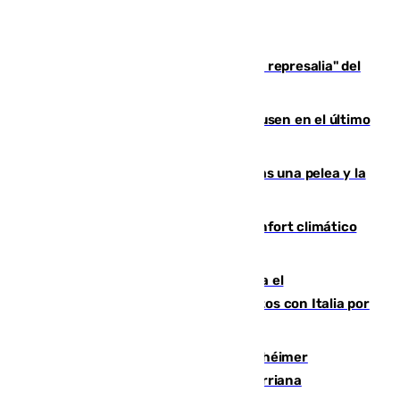
Italia responde ante las "medidas de represalia" del
Gobierno de Sánchez
El Sevilla se desinfla ante el Leverkusen en el último
ensayo (1-2)
Tensión en la prisión de Alhaurín tras una pelea y la
incautación de un punzón
Málaga contabiliza 148 zonas de confort climático
para enfrentar las altas temperaturas
Marlaska notifica a la Unión Europea el
restablecimiento de controles fronterizos con Italia por
vía aérea y marítima
Hallan sin vida al granadino con Alzhéimer
desaparecido hace una semana en Churriana