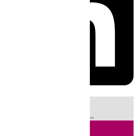
HOY
|
Sucesos
Fútbol
LaLiga
Primera División
Guardia Civil