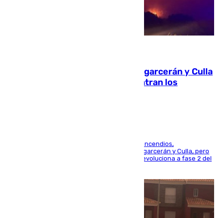
08.08.2026
Incendios de Castellón: Sierra Engarcerán y Culla
evolucionan positivamente y centran los
esfuerzos en Tírig
La UME se suma al operativo de control de los incendios,
progresando adecuadamente los de Sierra Engarcerán y Culla, pero
centrando todo el empeño en el de Culla, que evoluciona a fase 2 del
PEIF