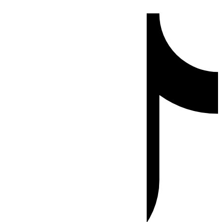
Ir
Tiktok
al
contenido