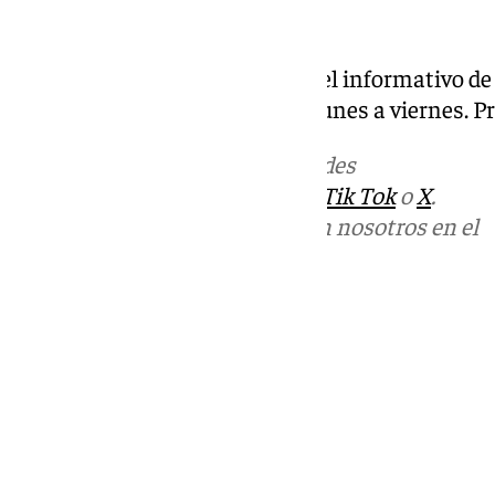
Las noticias de 101tv Sevilla es el informativo de
Provincial. Desde las 20.00 de lunes a viernes. 
Más noticias de
101TV
en las redes
sociales:
Instagram
,
Facebook
,
Tik Tok
o
X
.
Puedes ponerte en contacto con nosotros en el
correo
informativos@101tv.es
Tags:
Últimas noticias