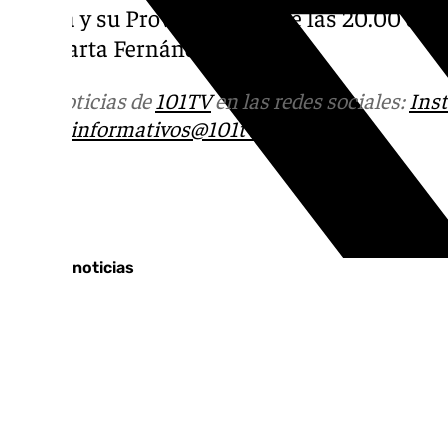
Sevilla y su Provincial. Desde las 20.00 de 
por Marta Fernández.
Más noticias de
101TV
en las redes sociales:
Ins
correo
informativos@101tv.es
Tags:
Últimas noticias