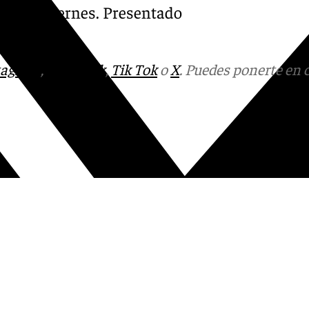
lunes a viernes. Presentado
tagram
,
Facebook
,
Tik Tok
o
X
. Puedes ponerte en 