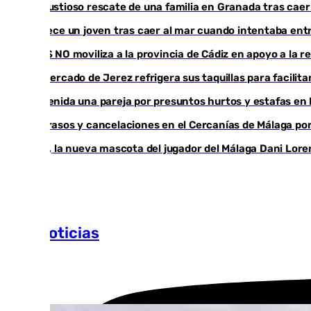
Angustioso rescate de una familia en Granada tras caer
Fallece un joven tras caer al mar cuando intentaba en
CIES NO moviliza a la provincia de Cádiz en apoyo a la 
El mercado de Jerez refrigera sus taquillas para facilita
Detenida una pareja por presuntos hurtos y estafas en
Retrasos y cancelaciones en el Cercanías de Málaga por 
Isco, la nueva mascota del jugador del Málaga Dani Lor
Más noticias
Ver más >