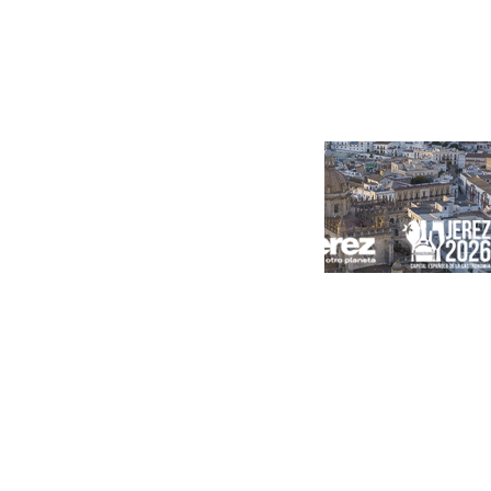
Portada
Andalucía
Sevilla
Málaga
Granada