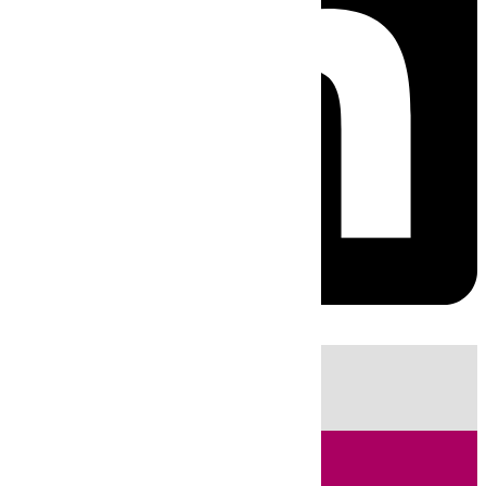
HOY
|
Sucesos
Fútbol
Cádiz
LaLiga
Campo de Gibraltar