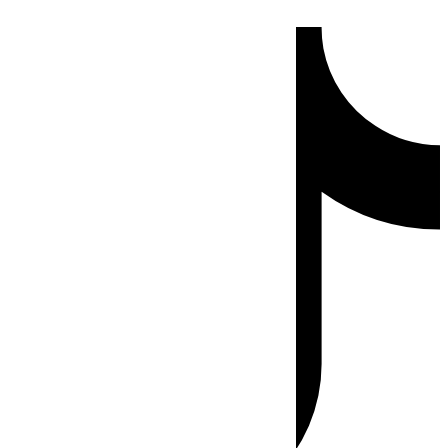
Ir
Tiktok
al
contenido