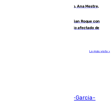
La nueva presidenta del Parlamento, Ana Mestre,
hace parada institucional en Cádiz
Estabilizado el incendio forestal de San Roque con
19 familias aún desalojadas y un domicilio afectado de
gravedad
Lo más visto >
Más noticias
Ver más >