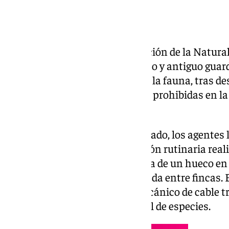
Efectivos del Servicio de Protección de la Natura
investigan a un gestor cinegético y antiguo guar
presunto delito contra la flora y la fauna, tras d
zorros capturados con trampas prohibidas en la 
Constantina.
Según informó el Instituto Armado, los agentes l
animales durante una inspección rutinaria reali
Los zorros fueron hallados cerca de un hueco en e
silvestre para cruzar la alambrada entre fincas. E
encontraron un dispositivo mecánico de cable t
camuflado para la captura ilegal de especies.