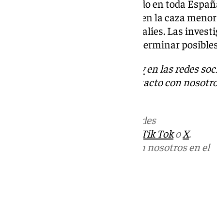
captura prohibido más empleado en toda España,
común entre los furtivos tanto en la caza meno
especialmente para atrapar jabalíes. Las invest
para esclarecer los hechos y determinar posible
Descubre más noticias de
101Tv
en las redes soc
Tok
o
X
. Puedes ponerte en contacto con nosotro
informativos@101tv.es
Más noticias de
101TV
en las redes
sociales:
Instagram
,
Facebook
,
Tik Tok
o
X
.
Puedes ponerte en contacto con nosotros en el
correo
informativos@101tv.es
Tags:
Últimas noticias