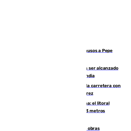
Granada despide con lágrimas y aplausos a Pepe
Habichuela
Un futbolista de 24 años muere tras ser alcanzado
por un rayo durante un partido en Tailandia
Muere un conductor tras salirse de la carretera con
su turismo en la A-480 a la altura de Jerez
Julio supera a junio en basura marina: el litoral
occidental malagueño recoge más de 33 metros
cúbicos de residuos
El Cádiz se afila ante un Granada en obras