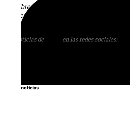
Descubre más noticias de
101Tv
en las rede
sociales:
Instagram
,
Facebook
,
Tik Tok
o
X
.
con nosotros en el correo
informativos@101t
Más noticias de
101TV
en las redes sociales:
Ins
correo
informativos@101tv.es
Tags:
Últimas noticias