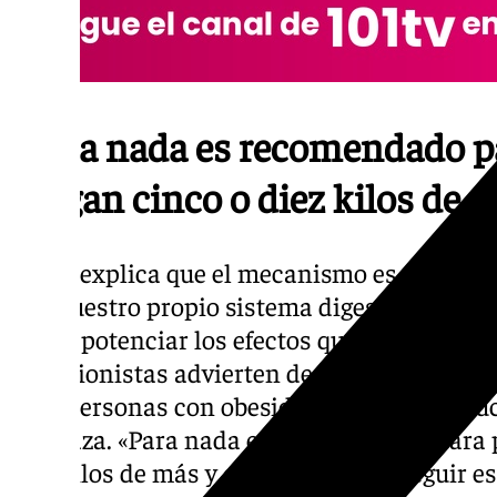
«Para nada es recomendado p
tengan cinco o diez kilos de 
Reyes explica que el mecanismo es «inyect
que nuestro propio sistema digestivo produ
lograr potenciar los efectos que esta hormon
nutricionistas advierten de que estas inyec
para personas con obesidad mórbida. Reducen
adelgaza. «Para nada es recomendado para 
diez kilos de más y que pueden conseguir e