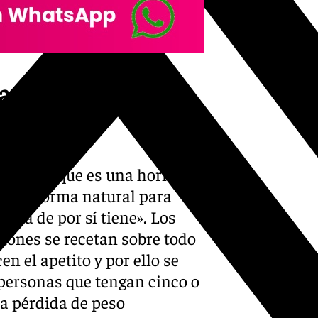
ara personas que
más»
ar GLP-1, que es una hormona
ce de forma natural para
a ya de por sí tiene». Los
ciones se recetan sobre todo
 el apetito y por ello se
personas que tengan cinco o
sa pérdida de peso