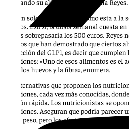
cambiando su alimentación», señala Reyes.
Con tan solo una inyección como esta a la s
notorios. Eso sí, la dosis semanal cuesta en 
un mes sobrepasaría los 500 euros. Reyes n
estudios que han demostrado que ciertos a
producción del GLP1, es decir que cumplen 
inyecciones: «Uno de esos alimentos es el ace
secos, los huevos y la fibra», enumera.
Son alternativas que proponen los nutricion
inyecciones, cada vez más conocidas, dond
solución rápida. Los nutricionistas se opon
inyecciones. Aseguran que podría parecer u
perder peso, pero los efectos secundarios po