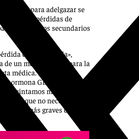
yecciones para adelgazar se
e prometer pérdidas de
argo, los efectos secundarios
pérdida de peso rápida»,
ata de un medicamento para la
ceta médica. Estas
 la hormona GLP-1, que
ue nos sintamos más llenos
po algo que no necesita, por
problemas más graves como