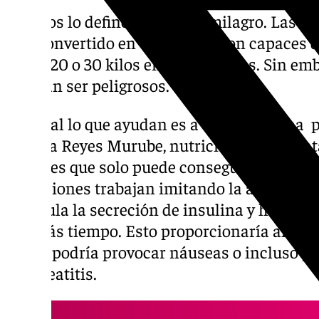
Muchos lo definen como un milagro. Las in
han convertido en una moda. Son capaces d
hasta 20 o 30 kilos en pocos meses. Sin emb
podrían ser peligrosos.
«Al final lo que ayudan es a conseguir una 
explica Reyes Murube, nutricionista. Se tr
diabetes que solo puede conseguirse con re
inyecciones trabajan imitando la acción de
estimula la secreción de insulina y hace q
por más tiempo. Esto proporcionaría al cuer
lo que podría provocar náuseas o incluso 
pancreatitis.