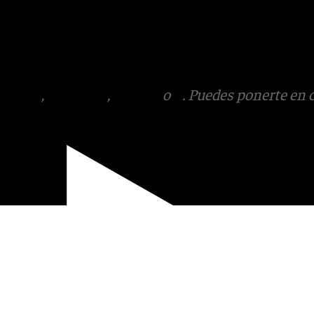
s
 Puedes ponerte en contacto
v.es
tagram
,
Facebook
,
Tik Tok
o
X
. Puedes ponerte en 