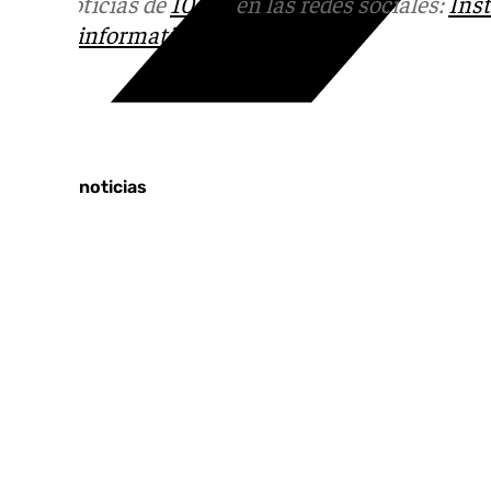
Más noticias de
101TV
en las redes sociales:
Ins
correo
informativos@101tv.es
Tags:
Últimas noticias