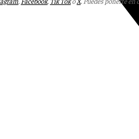
tagram
,
Facebook
,
Tik Tok
o
X
. Puedes ponerte en 
Youtube