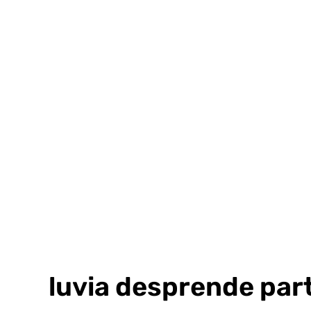
Ir
al
contenido
La lluvia desprende par