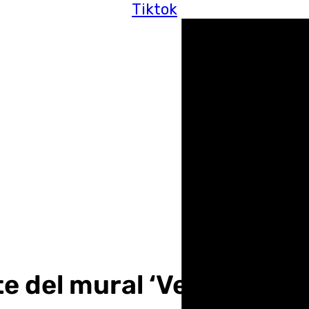
Tiktok
te del mural ‘Verbo Améri