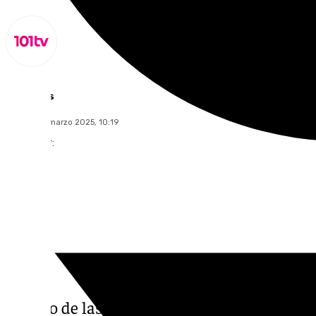
Lynx Devs
martes, 18 marzo 2025, 10:19
Compartir:
El paso de las intensas lluvias durante est