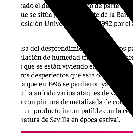
provocado el desprendimiento de parte del 
obra que se sitúa junto al Puente de la Barq
la Exposición Universal del año 1992 por el 
Matta.
La causa del desprendimiento de algunos pa
acumulación de humedad tras los paños cer
lluvias que se están viviendo en Sevilla dur
primeros desperfectos que esta obra sufre d
1992, ya que en 1996 se perdieron ya algunas
tiempo ha sufrido varios ataques de vandali
la obra con pintura de metalizada de coche,
que es un producto incompatible con la cer
temperatura de Sevilla en época estival.