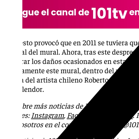
Todo esto provocó que en 2011 se tuviera qu
integral del mural. Ahora, tras este despre
a valorar los daños ocasionados en esta obra
íntegramente este mural, dentro del proyect
la obra del artista chileno Roberto Matta vu
su esplendor.
Descubre más noticias de
101Tv
en las rede
sociales:
Instagram
,
Facebook
,
Tik Tok
o
X
.
con nosotros en el correo
informativos@101t