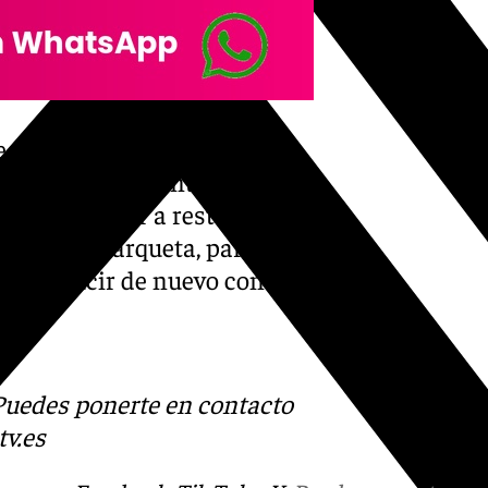
e realizar una restauración
ndimiento, el Ayuntamiento va
 y va a volver a restaurar
o Puerta Barqueta, para que
elva a lucir de nuevo con todo
s
 Puedes ponerte en contacto
v.es