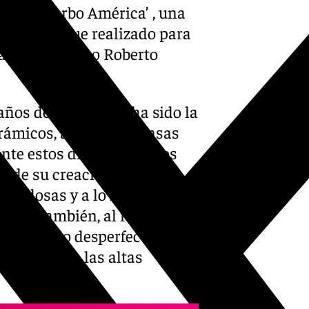
mural ‘Verbo América’ , una
ueta y que fue realizado para
artista chileno Roberto
ños de este mural ha sido la
ámicos, ante las intensas
ante estos días. No son los
esde su creación en el año
 baldosas y a lo largo del
smo. También, al realizarse
 ha sufrido desperfectos ya
ámica y con las altas