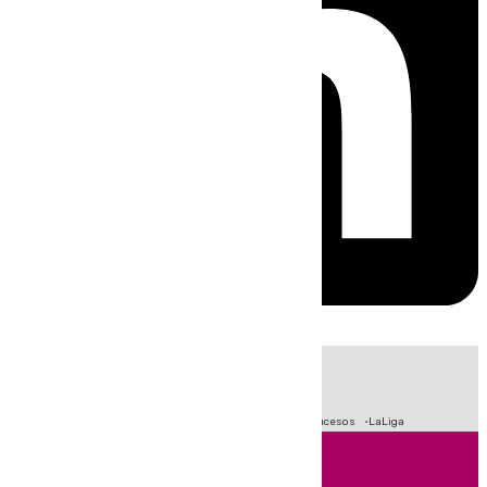
HOY
|
Fútbol
Primera División
Crisis Migratoria en Ceuta
Sucesos
LaLiga