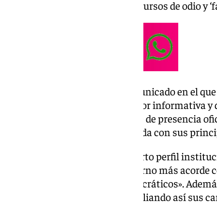
algoritmos que transmiten discursos de odio y ‘f
Así lo ha anunciado en un comunicado en el que 
universitaria continuará su labor informativa y d
redes sociales donde ya dispone de presencia ofi
comunicación cercana y alineada con sus princip
En este sentido, la UPO ha abierto perfil institu
plataforma que ofrece «un entorno más acorde co
y la promoción de valores democráticos». Ademá
estará presente en TikTok, ampliando así sus can
una audiencia más diversa.