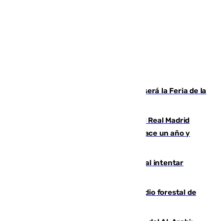
Talleres, escape room y música: así será la Feria de la
Juventud Cofrade de Málaga
El fichaje más caro de la historia del Real Madrid
costaba 105 millones de euros menos hace un año y
jugaba en Leganés
Ceuta suma 82 fallecidos en el mar al intentar
cruzar la frontera española
Huelva eleva a emergencia el incendio forestal de
Niebla