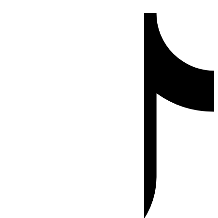
Ir
Tiktok
al
contenido