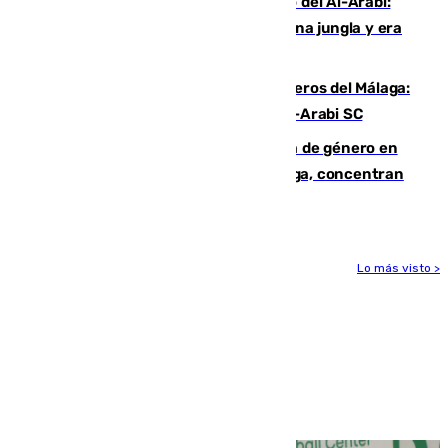
Juanfran Funes, sobre el duro juego del Al-Arabi:
“Por momentos nos hemos metido en una jungla y era
hasta peligroso”
Ya se han estrenado los tres delanteros del Málaga:
Eneko Jauregui, bigoleador contra el Al-Arabi SC
35 mujeres asesinadas por violencia de género en
España en este 2026: Andalucía y Málaga, concentran
el foco de la tragedia
Lo más visto >
Más noticias
Ver más >