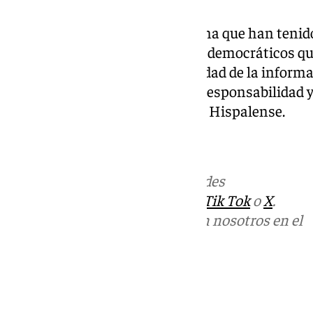
«Cambios en la citada plataforma que han teni
contrarias a los valores éticos y democráticos qu
de control en la calidad y veracidad de la infor
que no refleja los principios de responsabilidad
desde la Universidad», señala la Hispalense.
101tvsevilla.es
Más noticias de
101TV
en las redes
sociales:
Instagram
,
Facebook
,
Tik Tok
o
X
.
Puedes ponerte en contacto con nosotros en el
correo
informativos@101tv.es
Tags:
Últimas noticias