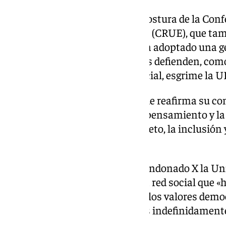
Esta decisión se alinea con la postura de la Con
de las Universidades Españolas (CRUE), que ta
considerar que la plataforma ha adoptado una ges
principios que las universidades defienden, como 
respeto y la responsabilidad social, esgrime la U
«La Universidad Pablo de Olavide reafirma su co
conocimiento, la diversidad de pensamiento y la
comunicativo basado en el respeto, la inclusión y
concluye el comunicado.
En Andalucía, también han abandonado X la Uni
respuesta a los cambios en esta red social que «
comportamientos contrarios a los valores democr
Sevilla, que ha dejado «inactivas indefinidament
plataforma.