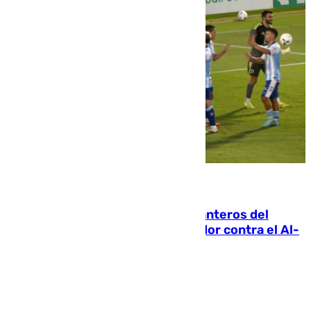
06.08.2026
Ya se han estrenado los tres delanteros del
Málaga: Eneko Jauregui, bigoleador contra el Al-
Arabi SC