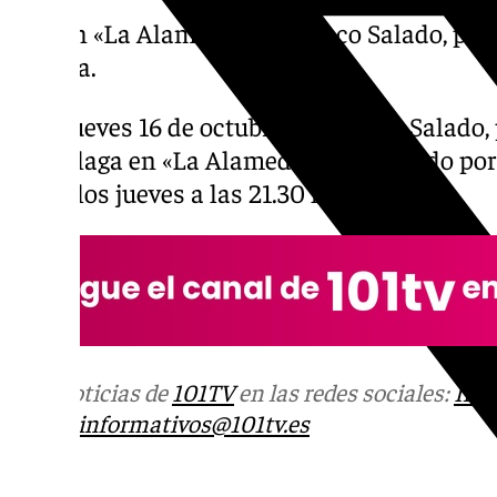
Hoy en «La Alameda» Francisco Salado, pres
Málaga.
Este jueves 16 de octubre, Francisco Salado,
de Málaga en «La Alameda». Presentado por
todos los jueves a las 21.30 horas.
Más noticias de
101TV
en las redes sociales:
Ins
correo
informativos@101tv.es