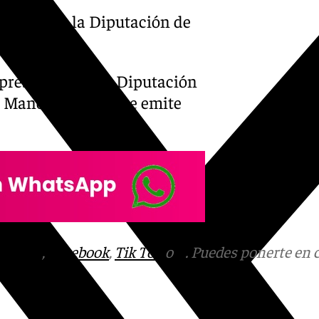
idente de la Diputación de
 presidente de la Diputación
 Manolo Castillo se emite
tagram
,
Facebook
,
Tik Tok
o
X
. Puedes ponerte en 