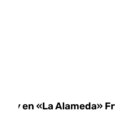
Ir
al
contenido
Hoy en «La Alameda» Fra