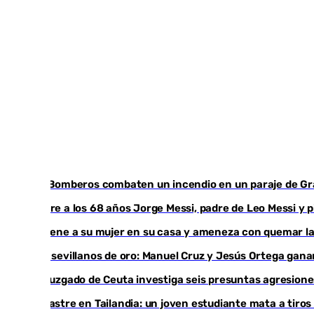
Los Bomberos combaten un incendio en un paraje de G
Muere a los 68 años Jorge Messi, padre de Leo Messi y 
Retiene a su mujer en su casa y ameneza con quemar la
Dos sevillanos de oro: Manuel Cruz y Jesús Ortega ga
Un juzgado de Ceuta investiga seis presuntas agresione
Desastre en Tailandia: un joven estudiante mata a tiros