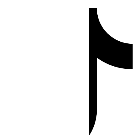
Ir
Tiktok
al
contenido