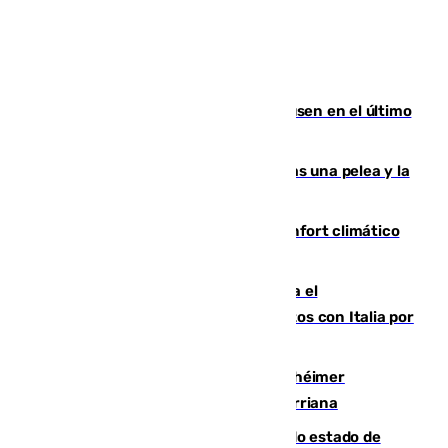
El Sevilla se desinfla ante el Leverkusen en el último
ensayo (1-2)
Tensión en la prisión de Alhaurín tras una pelea y la
incautación de un punzón
Málaga contabiliza 148 zonas de confort climático
para enfrentar las altas temperaturas
Marlaska notifica a la Unión Europea el
restablecimiento de controles fronterizos con Italia por
vía aérea y marítima
Hallan sin vida al granadino con Alzhéimer
desaparecido hace una semana en Churriana
Encuentran un cadáver en avanzado estado de