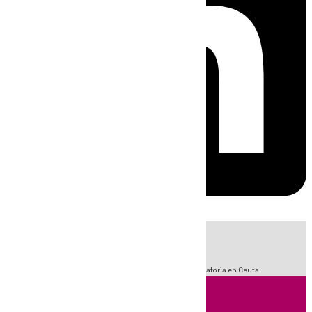
HOY
|
Sucesos
Fútbol
LaLiga
Primera División
Crisis Migratoria en Ceuta