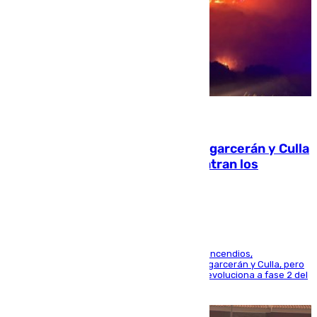
08.08.2026
Incendios de Castellón: Sierra Engarcerán y Culla
evolucionan positivamente y centran los
esfuerzos en Tírig
La UME se suma al operativo de control de los incendios,
progresando adecuadamente los de Sierra Engarcerán y Culla, pero
centrando todo el empeño en el de Culla, que evoluciona a fase 2 del
PEIF