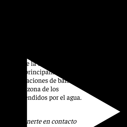
ues, Ricardo Sánchez, asegura
circuito, familias de Estella,
ay que lamentar daños
lias fueron rescatadas desde
 Guardia Civil.
en la provincia de Cádiz, los
e Jerez de la Frontera, donde
idencias, principalmente
 y acumulaciones de balsas
03 o en la zona de los
sto sorprendidos por el agua.
s
 Puedes ponerte en contacto