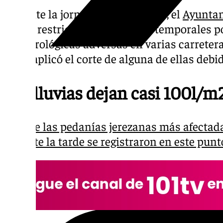
Durante la jornada de este lunes, el
Ayuntam
aplicó restricciones de tráfico temporales 
meteorológicas adversas en varias carreter
que implicó el corte de alguna de ellas debi
Las lluvias dejan casi 100l/m
Uno de las pedanías jerezanas más afectadas
durante la tarde se registraron en este pun