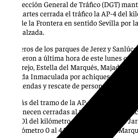
La Dirección General de Tráfico (DGT) mant
este martes cerrada el tráfico la AP-4 del kil
Jerez de la Frontera en sentido Sevilla por 
en la calzada.
Bomberos de los parques de Jerez y Sanlúca
atendieron a última hora de este lunes once
Melgarejo, Estella del Marqués, Majada Alt
barriada Inmaculada por achiques de agua e
en viviendas y rescate de personas en vehíc
Además del tramo de la AP-4 ya reseñado, e
permanecen cerradas al tráfico por inunda
CA-4101 del kilómetro 0 al 1,87 en Nueva Jar
del kilómetro 0 al 4,25 en Estrella del Marq