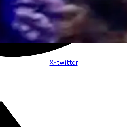
X-twitter