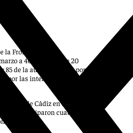
e la Frontera (Cádiz)
 marzo a 40 personas de 20
y 85 de la autopista AP-4 por
as por las intensas lluvias
Bomberos de Cádiz en sus
rsonas participaron cuatro
bomberos.