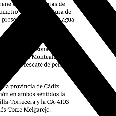
iene a las 08.00 horas de
ómetro 77 a 85 a la altura de
la presencia de balsas de agua
r de Barrameda (Cádiz)
 avisos en las zonas de Torre
a, Camino de Montealegre y la
n casas, rescate de personas
ulos.
n la provincia de Cádiz
ción en ambos sentidos la
illa-Torrecera y la CA-4103
ués-Torre Melgarejo.