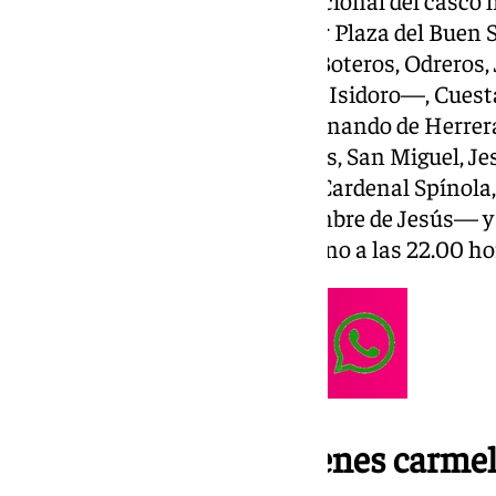
espacios de mayor arraigo devocional del casco hi
Suceso, la procesión seguirá por Plaza del Buen S
Cristo de Burgos, Sales y Ferré, Boteros, Odreros
saludo ante la Parroquia de San Isidoro—, Cuesta 
Salvador, Cuna, Orfila, Plaza Fernando de Herre
—, García Tassara, Amor de Dios, San Miguel, Je
Barajas, Plaza de San Lorenzo, Cardenal Spínola
junto a la Capilla del Dulce Nombre de Jesús— y 
Parroquia de San Vicente en torno a las 22.00 ho
Un regreso a los orígenes carmel