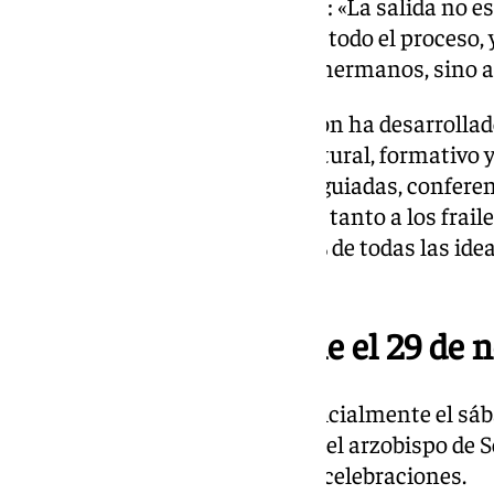
efeméride a todos los sevillanos: «La salida no 
importante es todo el recorrido, todo el proceso
hermandad no sólo a nuestros hermanos, sino a
Con ese propósito, la corporación ha desarrollad
meses un amplio programa cultural, formativo y 
Penas. Ápice y Excelso”, visitas guiadas, conferen
juveniles y acciones destinadas tanto a los frai
«Creo que ha salido casi el 100% de todas las ide
Ordóñez.
Una clausura solemne el 29 de 
El 150 aniversario culminará oficialmente el s
función principal presidida por el arzobispo de S
epílogo litúrgico a los meses de celebraciones.