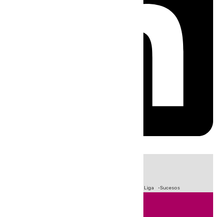
HOY
|
Fútbol
Primera División
Crisis Migratoria en Ceuta
LaLiga
Sucesos