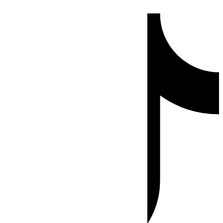
Ir
Tiktok
al
contenido