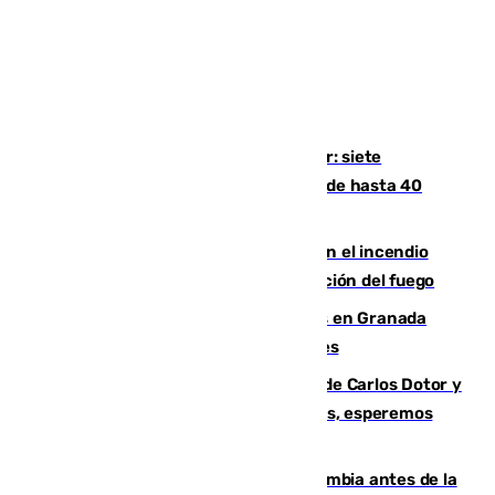
Andalucía sigue asfixiada por el calor: siete
provincias, en alerta por temperaturas de hasta 40
grados
Activado el nivel 2 de emergencia en el incendio
forestal de Niebla por la compleja evolución del fuego
Controlado un incendio de rastrojos en Granada
junto a la autovía y al Callejón de Nogales
Juanfran Funes, sobre las lesiones de Carlos Dotor y
Fernando Calero: “Estamos preocupados, esperemos
que no sea nada”
Felipe VI refuerza los lazos con Colombia antes de la