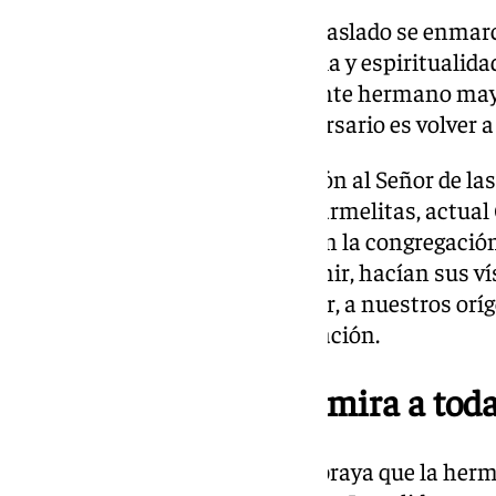
El carácter extraordinario del traslado se enm
centrada en recuperar la historia y espiritualidad
explica Enrique Ordóñez, teniente hermano may
para celebrar nuestro 150 aniversario es volver a 
Ordóñez recuerda que la devoción al Señor de las
convento Casa Grande de los Carmelitas, actual 
Música en la calle Baños. «Según la congregación,
y los frailes, antes de irse a dormir, hacían sus v
hemos querido volver a ese lugar, a nuestros oríg
hermano mayor de esta corporación.
Una celebración que mira a toda
El teniente hermano mayor subraya que la herm