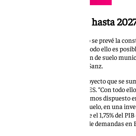
Construir 4.600 VPO hasta 202
Ahora mismo, en este mandato se prevé la const
protección oficial hasta 2027, “todo ello es posib
público y privada, a la aportación de suelo munici
y la seguridad jurídica”, apunto Sanz.
El alcalde anunció un nuevo proyecto que se suma
689 VPO en alquiler junto a FIBES. “Con todo ello
repartidas por toda la ciudad hemos dispuesto 
220.000 metros cuadrados de suelo, en una inve
millones de euros, lo que supone el 1,75% del PI
directos”. Con todo ello, la lista de demandas e
20.000 ciudadanos.