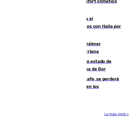
Málaga contabiliza 148 zonas de confort climático
para enfrentar las altas temperaturas
Marlaska notifica a la Unión Europea el
restablecimiento de controles fronterizos con Italia por
vía aérea y marítima
Hallan sin vida al granadino con Alzhéimer
desaparecido hace una semana en Churriana
Encuentran un cadáver en avanzado estado de
descomposición en la localidad granadina de Gor
Christantus Uche, delantero del Getafe, se perderá
toda la temporada por varias fracturas en los
ligamentos de su rodilla derecha
Lo más visto >
Más noticias