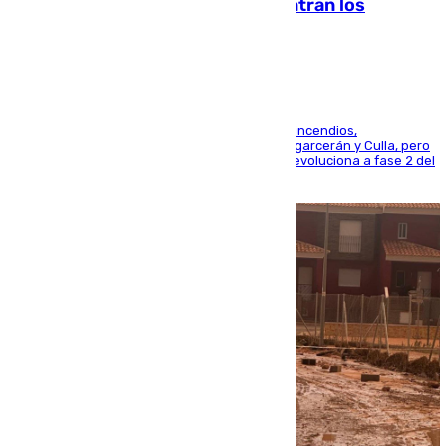
evolucionan positivamente y centran los
esfuerzos en Tírig
La UME se suma al operativo de control de los incendios,
progresando adecuadamente los de Sierra Engarcerán y Culla, pero
centrando todo el empeño en el de Culla, que evoluciona a fase 2 del
PEIF