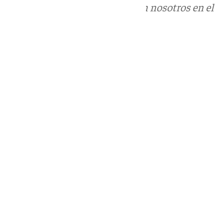
Puedes ponerte en contacto con nosotros en el
correo
informativos@101tv.es
Tags:
Últimas noticias