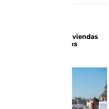
Sevilla necesita mil viviendas
de VPO cada año en los
próximos veinte