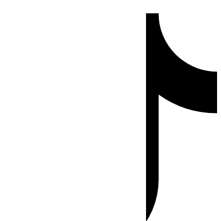
Ir
Tiktok
al
contenido