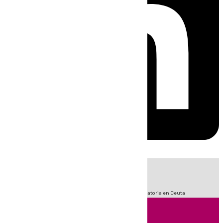
HOY
|
Sucesos
Fútbol
LaLiga
Primera División
Crisis Migratoria en Ceuta