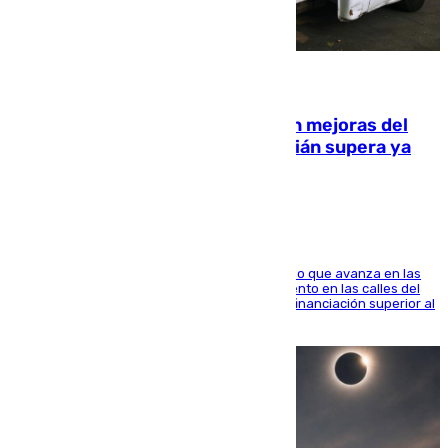
08.08.2026
La inversión del Ayuntamiento en mejoras del
entorno del Prado de San Sebastián supera ya
1.600.000 euros
El consistorio, a través de Emasesa, ha indicado que avanza en las
obras de renovación de las redes de saneamiento en las calles del
entorno del Prado, contando la zona con una financiación superior al
millón y medio de euros