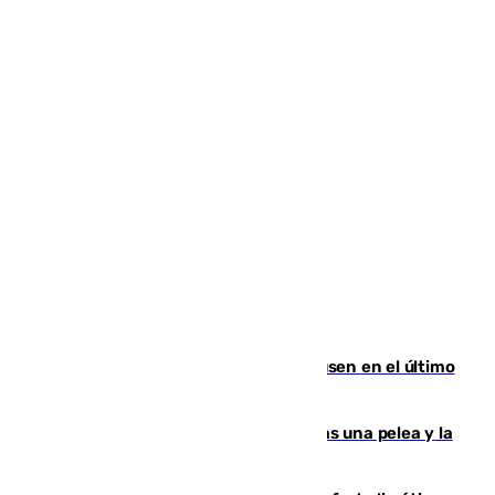
El Sevilla se desinfla ante el Leverkusen en el último
ensayo (1-2)
Tensión en la prisión de Alhaurín tras una pelea y la
incautación de un punzón