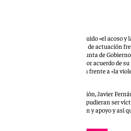
La
Diputación de Sevilla
ha incluido «el acoso y 
personas Lgtbi» en su Protocolo de actuación fre
de los puntos aprobados en la Junta de Gobierno
la Institución había aprobado por acuerdo de su P
que se referenciaba la actuación frente a «la viol
y el acoso por razón de sexo».
Para el presidente de la Diputación, Javier Fernán
de que las personas empleadas pudieran ser vícti
preste rápidamente información y apoyo y así qu
principios de este Protocolo».