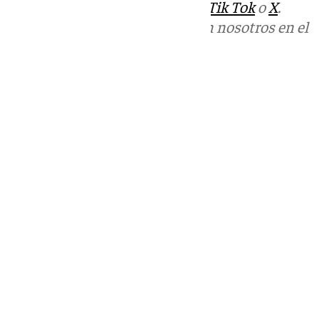
sociales:
Instagram
,
Facebook
,
Tik Tok
o
X
.
Puedes ponerte en contacto con nosotros en el
correo
informativos@101tv.es
Tags:
Últimas noticias