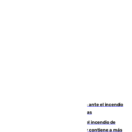
Moreno pide extremar la precaución ante el incendio
de Niebla, que supera las 4.000 hectáreas
340 personas más desalojadas por el incendio de
Niebla, que mantiene a 410 evacuadas y contiene a más