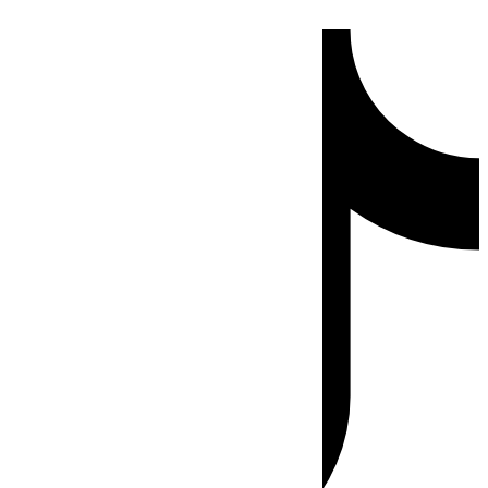
Ir
Tiktok
al
contenido