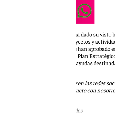
La Junta de Gobierno también ha dado su visto b
de euros a subvencionar los proyectos y activid
lucro. Por otra parte, también se han aprobado 
la Convocatoria de la Línea 1 del Plan Estratégi
Concertación 2024-2027. Unas ayudas destinad
emprendedores de la provincia.
Descubre más noticias de 101Tv en las redes soc
Tok
o
X
. Puedes ponerte en contacto con nosotro
informativos@101tv.es
Más noticias de
101TV
en las redes