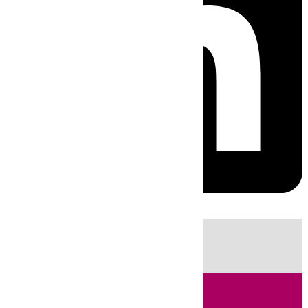
HOY
|
Sucesos
Fútbol
LaLiga
Primera División
Incendios