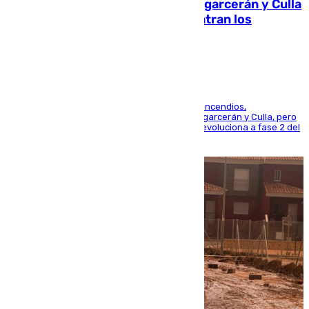
Incendios de Castellón: Sierra Engarcerán y Culla
evolucionan positivamente y centran los
esfuerzos en Tírig
La UME se suma al operativo de control de los incendios,
progresando adecuadamente los de Sierra Engarcerán y Culla, pero
centrando todo el empeño en el de Culla, que evoluciona a fase 2 del
PEIF