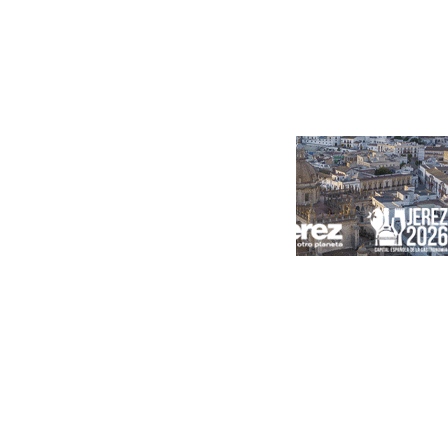
Portada
Andalucía
Sevilla
Málaga
Granada