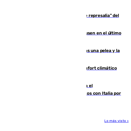
de 500 efectivos trabajando
Italia responde ante las "medidas de represalia" del
Gobierno de Sánchez
El Sevilla se desinfla ante el Leverkusen en el último
ensayo (1-2)
Tensión en la prisión de Alhaurín tras una pelea y la
incautación de un punzón
Málaga contabiliza 148 zonas de confort climático
para enfrentar las altas temperaturas
Marlaska notifica a la Unión Europea el
restablecimiento de controles fronterizos con Italia por
vía aérea y marítima
Lo más visto >