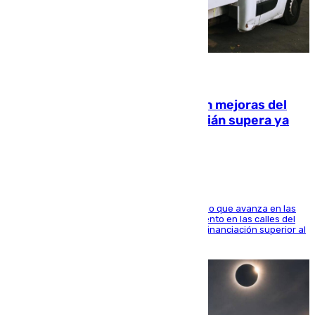
08.08.2026
La inversión del Ayuntamiento en mejoras del
entorno del Prado de San Sebastián supera ya
1.600.000 euros
El consistorio, a través de Emasesa, ha indicado que avanza en las
obras de renovación de las redes de saneamiento en las calles del
entorno del Prado, contando la zona con una financiación superior al
millón y medio de euros