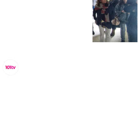
Lynx Devs
jueves, 6 marzo 2025, 14:16
Compartir: