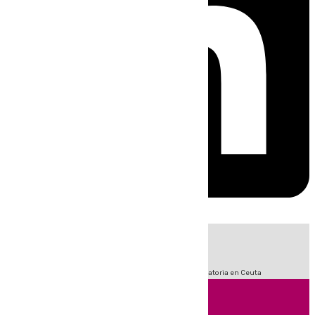
HOY
|
Sucesos
Fútbol
LaLiga
Primera División
Crisis Migratoria en Ceuta