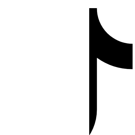
Ir
Tiktok
al
contenido