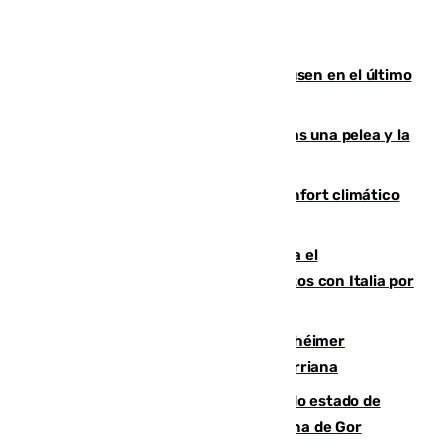
El Sevilla se desinfla ante el Leverkusen en el último
ensayo (1-2)
Tensión en la prisión de Alhaurín tras una pelea y la
incautación de un punzón
Málaga contabiliza 148 zonas de confort climático
para enfrentar las altas temperaturas
Marlaska notifica a la Unión Europea el
restablecimiento de controles fronterizos con Italia por
vía aérea y marítima
Hallan sin vida al granadino con Alzhéimer
desaparecido hace una semana en Churriana
Encuentran un cadáver en avanzado estado de
descomposición en la localidad granadina de Gor