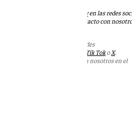
Descubre más noticias de
101Tv
en las redes soc
Tok
o
X
. Puedes ponerte en contacto con nosotro
informativos@101tv.es
Más noticias de
101TV
en las redes
sociales:
Instagram
,
Facebook
,
Tik Tok
o
X
.
Puedes ponerte en contacto con nosotros en el
correo
informativos@101tv.es
Tags:
Últimas noticias