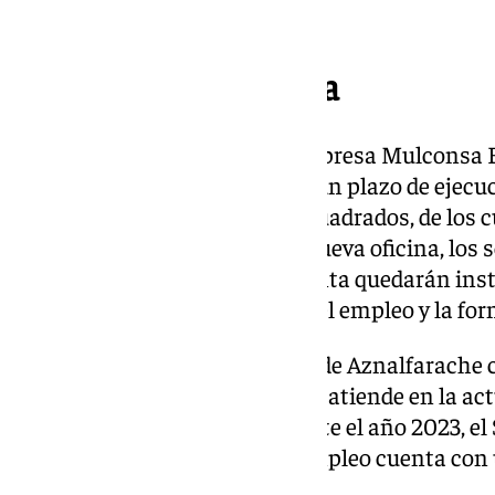
interior completa.
Detalles de la reforma
Esta obra se le adjudicó a la empresa Mulconsa Ed
1.272.860 euros, contando con un plazo de ejecuc
del edificio tiene 1.112 metros cuadrados, de los
cuanto a la distribución de la nueva oficina, los 
planta baja y en la primera planta quedarán inst
municipales relacionados con el empleo y la fo
La oficina del SAE en San Juan de Aznalfarache 
técnicos y técnicas de empleo y atiende en la ac
personas demandantes. Durante el año 2023, el S
citas. El Servicio Andaluz de Empleo cuenta con u
y provincia.