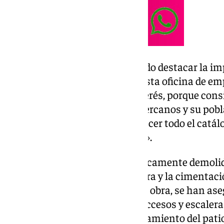
El delegado de Empleo ha querido destacar la im
puesta en funcionamiento de esta oficina de emp
tenemos puesto el máximo interés, porque cons
Aznalfarache, los municipios cercanos y su pob
la que podamos desplegar y ofrecer todo el catál
manera más cómoda y cercana».
El interior se encontraba prácticamente demoli
instalación, aunque la estructura y la cimentac
estado. Durante el proceso de la obra, se han ase
medianeras; reorganizado los accesos y escalera
construcción completa del cerramiento del patio