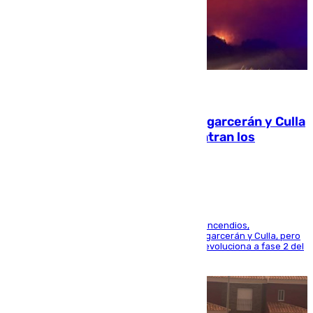
08.08.2026
Incendios de Castellón: Sierra Engarcerán y Culla
evolucionan positivamente y centran los
esfuerzos en Tírig
La UME se suma al operativo de control de los incendios,
progresando adecuadamente los de Sierra Engarcerán y Culla, pero
centrando todo el empeño en el de Culla, que evoluciona a fase 2 del
PEIF