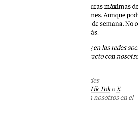
nubosos y lluvias con temperaturas máximas de
las mismas hasta el próximo lunes. Aunque podr
se extenderá durante todo el fin de semana. No ol
calle, al menos, por siete días más.
Descubre más noticias de
101Tv
en las redes soc
Tok
o
X
. Puedes ponerte en contacto con nosotro
informativos@101tv.es
Más noticias de
101TV
en las redes
sociales:
Instagram
,
Facebook
,
Tik Tok
o
X
.
Puedes ponerte en contacto con nosotros en el
correo
informativos@101tv.es
Tags:
Últimas noticias