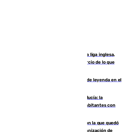
El Boreham Wood, equipo de la quinta liga inglesa,
rechaza una oferta equivalente a un tercio de lo que
vale el club por un jugador
La familia Hernangómez: un legado de leyenda en el
mundo del baloncesto
Nuevo récord de población en Andalucía: la
comunidad supera los 8,7 millones de habitantes con
una alta tasa de extranjeros
Agrede sexualmente a una mujer con la que quedó
por Instagram: dos años prisión e indemnización de