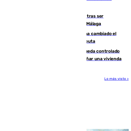
9.000 euros
Un turista de 17 años, hospitalizado tras ser
atropellado a propósito en el Centro de Málaga
De bocadillos a lentejas y pollo: así ha cambiado el
menú de los militares desplegados en Ceuta
El incendio forestal de San Roque queda controlado
tras obligar a evacuar a 19 familias y dañar una vivienda
Lo más visto >
Más noticias
Ver más >