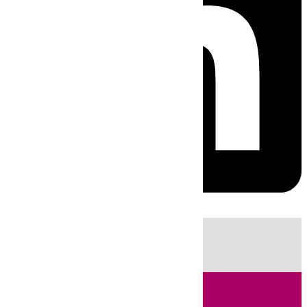
HOY
|
Fútbol
Sucesos
Cádiz
Política
LaLiga