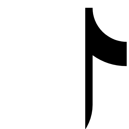
Ir
Tiktok
al
contenido