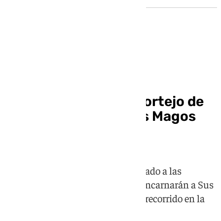
Preparativas de la Navidad sevillana
Sevilla ya conoce el cortejo de
la Cabalgata de Reyes Magos
2027
El Ateneo de Sevilla ya ha presentado a las
personalidades de la ciudad que encarnarán a Sus
Majestades de Oriente durante el recorrido en la
tarde más mágica del año