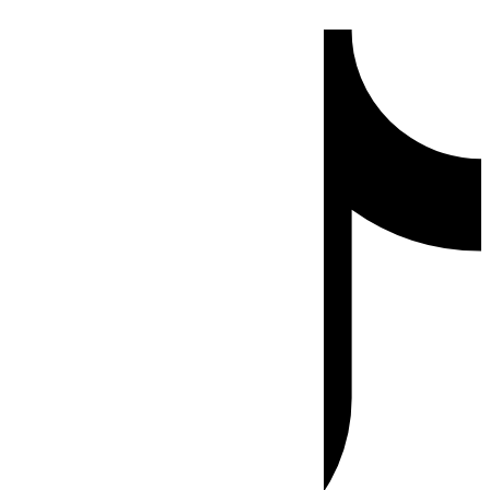
Ir
Tiktok
al
contenido