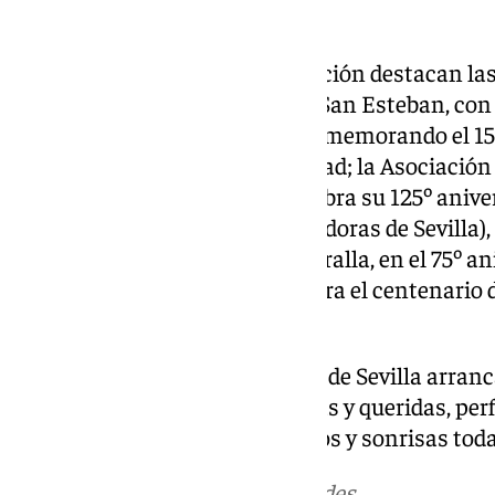
Novedades de esta edición
Entre las novedades de esta edición destacan la
inspirada en la Hermandad de San Esteban, con 
fundación; Setas de Sevilla, conmemorando el 15º
emblemático espacio de la ciudad; la Asociació
Bosco Sevilla-Trinidad, que celebra su 125º aniv
Provincial de Empresas Instaladoras de Sevilla),
trayectoria; Mantecados La Muralla, en el 75º an
Autocares Casal, que conmemora el centenario d
Espacial Española.
Con esta designación, la ciudad de Sevilla arran
tradiciones más multitudinarias y queridas, perf
que volverá a llenar de caramelos y sonrisas toda
Más noticias de
101TV
en las redes