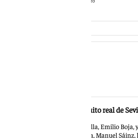
Mago de la Fantasía: Antonio Castro
Heraldo Real: Celestino Vidal
Pregonero y Cartelista
Pregonero: Lutgardo García
Cartelista: José Manuel Peña
Composición oficial del séquito real de Sev
El presidente del Ateneo de Sevilla, Emilio Boja, y
los Reyes Magos de la docta casa, Manuel Sáinz,