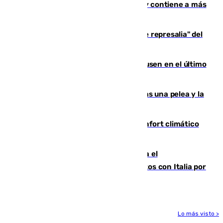
Niebla, que mantiene a 410 evacuadas y contiene a más
de 500 efectivos trabajando
Italia responde ante las "medidas de represalia" del
Gobierno de Sánchez
El Sevilla se desinfla ante el Leverkusen en el último
ensayo (1-2)
Tensión en la prisión de Alhaurín tras una pelea y la
incautación de un punzón
Málaga contabiliza 148 zonas de confort climático
para enfrentar las altas temperaturas
Marlaska notifica a la Unión Europea el
restablecimiento de controles fronterizos con Italia por
vía aérea y marítima
Lo más visto >