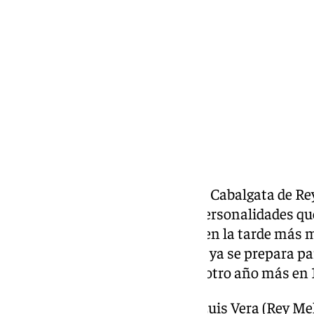
martes, 7 julio 2026, 14:15
Compartir:
Sevilla ya conoce el cortejo de la Cabalgata de R
Sevilla ya ha presentado a las personalidades 
de Oriente durante el recorrido en la tarde más
solamente a 7 de julio, la ciudad ya se prepara p
Navidad y del año, que se vivirá otro año más en
El promotor inmobiliario José Luis Vera (Rey Me