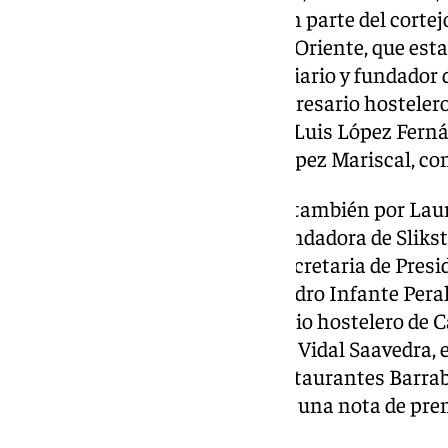
julio, las personas que formarán parte del cortejo 
Majestades los Reyes Magos de Oriente, que est
Vera Carrillo, promotor inmobiliario y fundador
Miguel Ángel Jurado Cejas, empresario hostelero
Ángel, como Rey Gaspar; y José Luis López Ferná
y presidente de la Fundación López Mariscal, co
El cortejo real estará integrado también por Lau
empresas multinacionales y fundadora de Slikstu
Ilusión; Paqui Villa Crespillo, secretaria de Pres
representará a Palas Atenea; Pedro Infante Per
Visir; Antonio Castro, empresario hostelero de 
Mago de la Fantasía y Celestino Vidal Saavedra,
copropietario de Iscariote y Restaurantes Barrab
Real, según detalla el Ateneo en una nota de pre