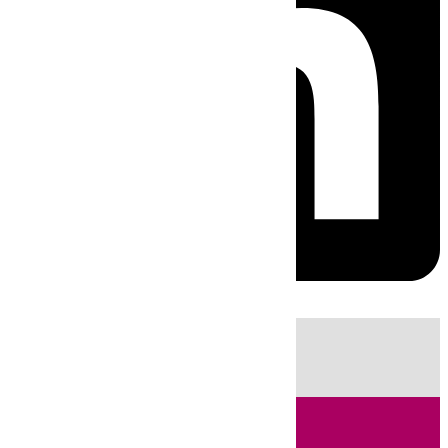
HOY
|
Sucesos
Fútbol
LaLiga
Primera División
Incendios