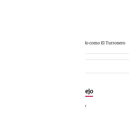
Los Tres Reyes Magos
Rey Melchor: José Luis Vera
Rey Gaspar: Miguel Ángel Jurado
Rey Baltasar: José Luis López, conocido como El Turronero
Figuras principales del cortejo
Estrella de la Ilusión: Laura Pulido
Palas Atenea: Paqui Villa
Gran Visir: Pedro Infante