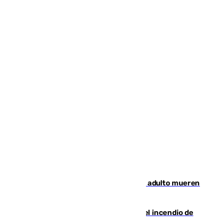
Tragedia en Italia: dos menores y un adulto mueren
en una violenta disputa familiar
340 personas más desalojadas por el incendio de