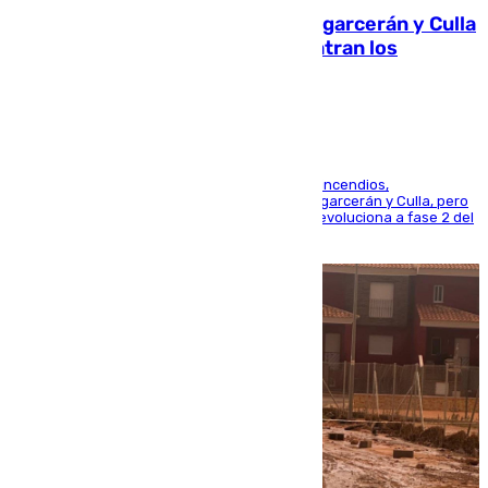
Incendios de Castellón: Sierra Engarcerán y Culla
evolucionan positivamente y centran los
esfuerzos en Tírig
La UME se suma al operativo de control de los incendios,
progresando adecuadamente los de Sierra Engarcerán y Culla, pero
centrando todo el empeño en el de Culla, que evoluciona a fase 2 del
PEIF