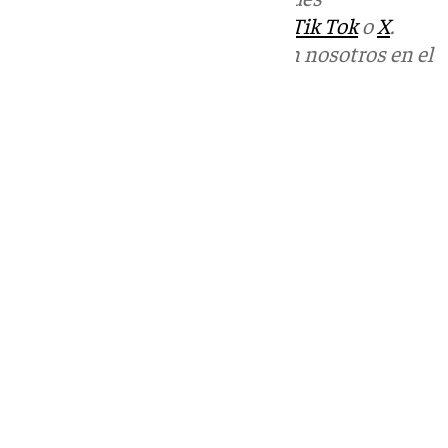
sociales:
Instagram
,
Facebook
,
Tik Tok
o
X
.
Puedes ponerte en contacto con nosotros en el
correo
informativos@101tv.es
Tags:
Últimas noticias