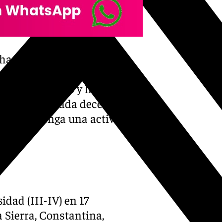
 ha indicado que no tiene
s ni de que haya vecinos que
ir el terremoto y ha
quí una vez cada decenas de
ona que tenga una actividad
dad (III-IV) en 17
a Sierra, Constantina,