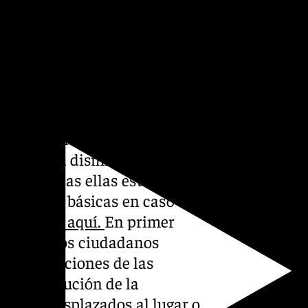
rguillos, Sevilla, Alanís y
, Jabugo, Santa Olalla del
alma del Río).
oto?
cias 112 Andalucía
ción para disminuir los
ación. Todas ellas están
ndaciones básicas en caso de
inchando aquí.
En primer
onseja a los ciudadanos
as indicaciones de las
 la resolución de la
ectivos desplazados al lugar o