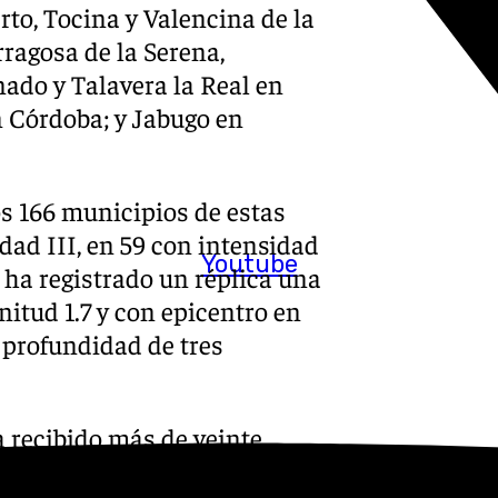
rto, Tocina y Valencina de la
rragosa de la Serena,
nado y Talavera la Real en
 Córdoba; y Jabugo en
s 166 municipios de estas
idad III, en 59 con intensidad
Youtube
N ha registrado un réplica una
nitud 1.7 y con epicentro en
 profundidad de tres
a recibido más de veinte
os de las provincias de