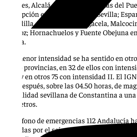
Olivares, Alcalá del Río, San Nicolás del Pue
Concepción en la provincia de Sevilla; Espa
Calzadilla de los Barros, Magacela, Malcoci
Badajoz; Hornachuelos y Fuente Obejuna en
Huelva.
Con menor intensidad se ha sentido en otro
cuatro provincias, en 32 de ellos con intens
II-III y en otros 75 con intensidad II. El IG
hora después, sobre las 04.50 horas, de mag
la localidad sevillana de Constantina a una
kilómetros.
El teléfono de emergencias 112 Andalucía h
llamadas por el seísmo desde distintos punt