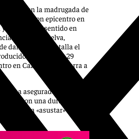
egistrado en la madrugada de
agnitud 4,1 con epicentro en
a y que ha sido sentido en
ias, Sevilla, Huelva,
de daños. Según detalla el
roducido sobre las 03.29
tro en Cazalla de la Sierra a
rres, ha asegurado que el
calidad con una duración
 llegado a «asustar» a la
viéndose».