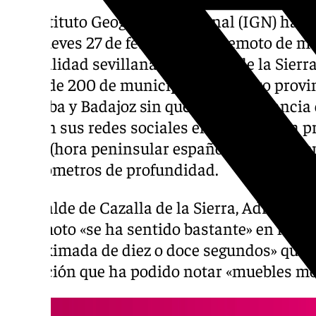
El Instituto Geográfico Nacional (IGN) ha r
este jueves 27 de febrero un terremoto de m
la localidad sevillana de Cazalla de la Sierr
cerca de 200 de municipios de cuatro provinc
Córdoba y Badajoz sin que haya constancia 
IGN en sus redes sociales el seísmo se ha p
horas (hora peninsular española) con epicen
10 kilómetros de profundidad.
El alcalde de Cazalla de la Sierra, Adrián To
terremoto «se ha sentido bastante» en la lo
«aproximada de diez o doce segundos» que ha
población que ha podido notar «muebles mo