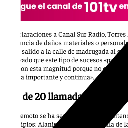
En declaraciones a Canal Sur Radio, Torres
constancia de daños materiales o personale
hayan salido a la calle de madrugada al sent
subrayado que este tipo de sucesos «pasa a
años con esta magnitud porque no es una z
sísmica importante y continua».
Más de 20 llamadas al 112
El terremoto se ha sentido con mayor intensi
municipios: Alanís, Cantillana, Cazalla de l