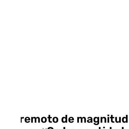
Ir
al
contenido
Terremoto de magnitud 4