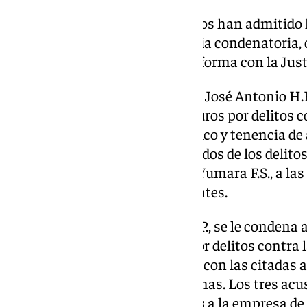
Según la sentencia, «los acusados han admitido lo
juicio oral, acatando la sentencia condenatori
recurrirla y colaborando de esa forma con la Just
Por tanto, el tribunal condena a José Antonio H.B
multas por un total de 75.540 euros por delitos co
de defraudación de fluido eléctrico y tenencia d
la agravante de reincidencia en dos de los delito
de drogadicción; y a su esposa, Yumara F.S., a l
similares y las mismas atenuantes.
En lo que respecta a Manuel M.P., se le condena 
que ascienden a 75.540 euros por delitos contra la
defraudación de fluido eléctrico con las citadas a
achaca la tenencia ilícita de armas. Los tres ac
de indemnizar con 63.080 euros a la empresa de 