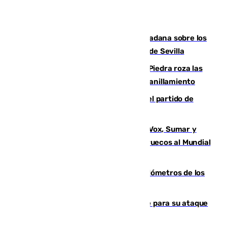
PSOE y Vox critican la consulta ciudadana sobre los
toldos que ha lanzado el Ayuntamiento de Sevilla
La laguna malagueña de Fuente de Piedra roza las
30.000 parejas de flamencos antes del anillamiento
Sigue en directo la retransmisión del partido de
pretemporada Málaga-Al-Arabi
La crisis migratoria de Ceuta une a Vox, Sumar y
Podemos contra la candidatura de Marruecos al Mundial
2030
Diputación limpia de residuos 170 kilómetros de los
principales caminos del Rocío en Sevilla
El Real Madrid ficha a Yan Diomande para su ataque
por 125 millones