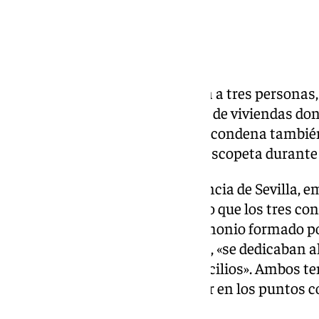
La Audiencia de Sevilla condena a tres personas
por ser responsables de una red de viviendas do
vendían estupefacientes. Se les condena también
al encontrar una pistola y una escopeta durante 
La Sección Séptima de la Audiencia de Sevilla, e
de marzo donde declara probado que los tres c
coordinada». Se trata del matrimonio formado p
F.S., quienes, según la sentencia, «se dedicaban a
estupefacientes desde los domicilios». Ambos t
M.P., que ejercía «como vendedor en los puntos c
cultivos de marihuana».