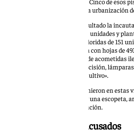
«controlados» por los acusados. Cinco de esos p
de Sevilla capital y el otro en una urbanización d
Los registros tuvieron como resultado la incaut
marihuana, como «hojas de 430 unidades y plant
descomposición»; «sumidades floridas de 151 uni
sumidades floridas y una planta con hojas de 49
contaban con energía derivada de acometidas ilega
se descubrieron básculas de precisión, lámparas,
otros instrumentos y útiles de cultivo».
Igualmente, los agentes intervinieron en estas 
cocaína y heroína, una pistola y una escopeta, a
inculpados carecían de autorización.
Colaboración de los acusados