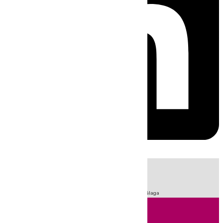
HOY
|
Fútbol
Sucesos
Primera División
LaLiga
Feria de Málaga