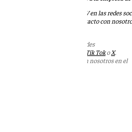
Descubre más noticias de 101TV en las redes soc
Tok
o
X
. Puedes ponerte en contacto con nosotro
informativos@101tv.es
Más noticias de
101TV
en las redes
sociales:
Instagram
,
Facebook
,
Tik Tok
o
X
.
Puedes ponerte en contacto con nosotros en el
correo
informativos@101tv.es
Tags:
Últimas noticias