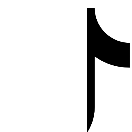
Ir
Tiktok
al
contenido