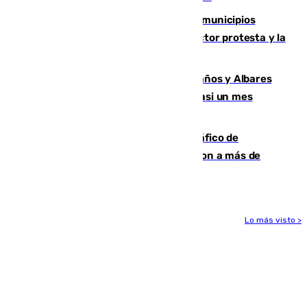
Las ferias de verano de numerosos municipios
andaluces se quedan sin cohetes: el sector protesta y la
Junta mantiene el protocolo
Los ministros Marlaska, Robles, Bolaños y Albares
comparecerán por las crisis de Ceuta casi un mes
después
Cae una de las mayores redes de tráfico de
personas y droga en España: introdujeron a más de
2.000 migrantes de forma ilegal
Lo más visto >
Más noticias
Ver más >