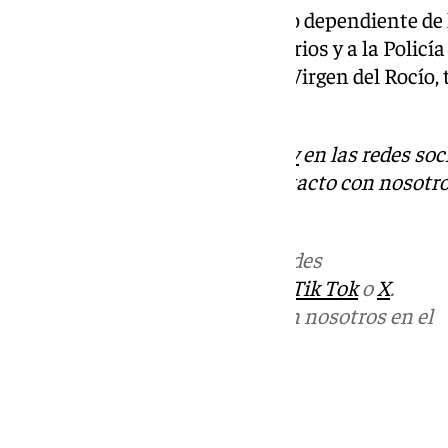
Desde Emergencias 112, servicio dependiente de l
aviso a los profesionales sanitarios y a la Policí
Hospital de Traumatología del Virgen del Rocío
fuentes.
Descubre más noticias de
101Tv
en las redes soc
Tok
o
X
. Puedes ponerte en contacto con nosotro
informativos@101tv.es
Más noticias de
101TV
en las redes
sociales:
Instagram
,
Facebook
,
Tik Tok
o
X
.
Puedes ponerte en contacto con nosotros en el
correo
informativos@101tv.es
Tags:
Últimas noticias