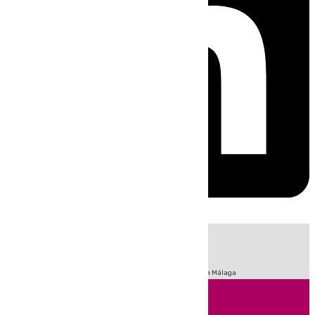
HOY
|
Fútbol
Sucesos
Primera División
Incendios
Feria de Málaga