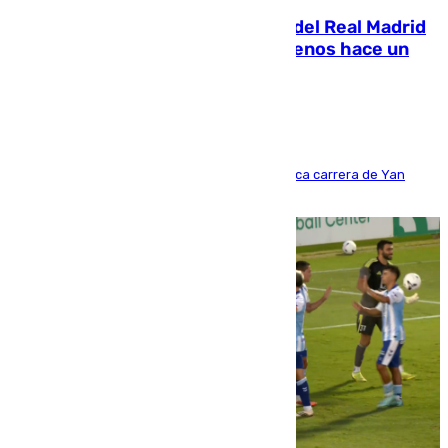
El fichaje más caro de la historia del Real Madrid
costaba 105 millones de euros menos hace un
año y jugaba en Leganés
Del filial pepinero a récord absoluto: la meteórica carrera de Yan
Diomande en solo doce meses