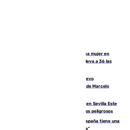
Igualdad confirma el asesinato de una mujer en
Benahavís como violencia machista y eleva a 36 las
víctimas en 2026
El exdelantero Diego Forlán es el nuevo
seleccionador de Uruguay tras la salida de Marcelo
Bielsa
Reabierto el parque canino cerrado en Sevilla Este
tras detectarse alimentos con elementos peligrosos
Javier Fernández: "El Gobierno de España tiene una
preocupación y una prioridad con Sevilla"