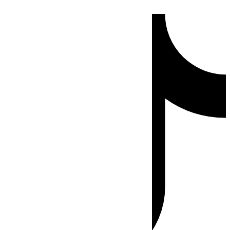
Ir
Tiktok
al
contenido