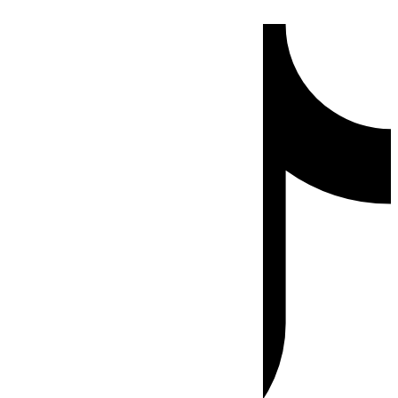
Ir
Tiktok
al
contenido