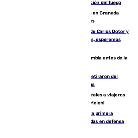
forestal de Niebla por la compleja evolución del fuego
Controlado un incendio de rastrojos en Granada
junto a la autovía y al Callejón de Nogales
Juanfran Funes, sobre las lesiones de Carlos Dotor y
Fernando Calero: “Estamos preocupados, esperemos
que no sea nada”
Felipe VI refuerza los lazos con Colombia antes de la
llegada del nuevo presidente
Fernando Calero y Carlos Dotor se retiraron del
encuentro contra el Ceuta con molestias
España restablece controles temporales a viajeros
procedentes de Italia como repuesta a Meloni
El Málaga cae ante el Ceuta y suma la primera
derrota de la pretemporada dejando dudas en defensa