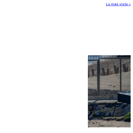
Lo más visto >
Más noticias
Ver más >