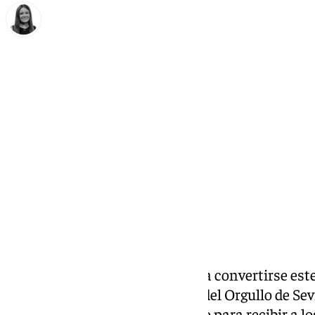
Fátima Rodríguez
viernes, 26 junio 2026, 12:03
Compartir:
La Alameda de Hércules volvió a convertirse este
reivindicación y la celebración del Orgullo de Sev
abarrotaron el espacio sevillano para recibir a l