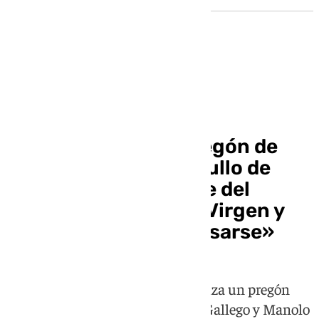
Pregón Orgullo
Vídeo | El emotivo pregón de
María Peláe en el Orgullo de
Sevilla: «Somos carne del
cofrade que viste su Virgen y
ante ella no puede casarse»
La cantante malagueña protagoniza un pregón
coral junto a Jedet, Falete, Laura Gallego y Manolo