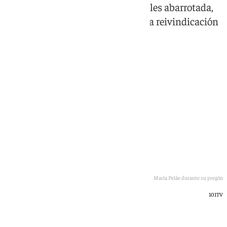
Rosado en una Alameda de Hércules abarrotada,
con un alegato contra el odio y una reivindicación
de la Sevilla cofrade y tradicional.
María Peláe durante su pregón
101TV