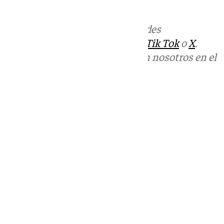
celebración.
Más noticias de
101TV
en las redes
sociales:
Instagram
,
Facebook
,
Tik Tok
o
X
.
Puedes ponerte en contacto con nosotros en el
correo
informativos@101tv.es
Tags:
Últimas noticias