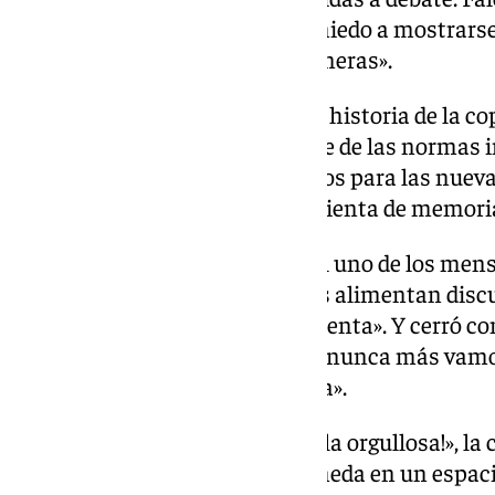
existen personas que sienten miedo a mostrarse
Sevilla abierta «a sevillanas maneras».
Laura Gallego puso el foco en la historia de la c
que fueron señaladas por salirse de las normas
Rosado reclamó espacios seguros para las nueva
Orgullo es también una herramienta de memoria
María Peláe reservó para el final uno de los me
noche, cargando contra quienes alimentan discu
para el odio y para quien lo alimenta». Y cerró 
el espíritu del acto: «A nosotros nunca más va
menos vamos a tener vergüenza».
Con un rotundo «¡Que viva Sevilla orgullosa!», la
un pregón que convirtió la Alameda en un espaci