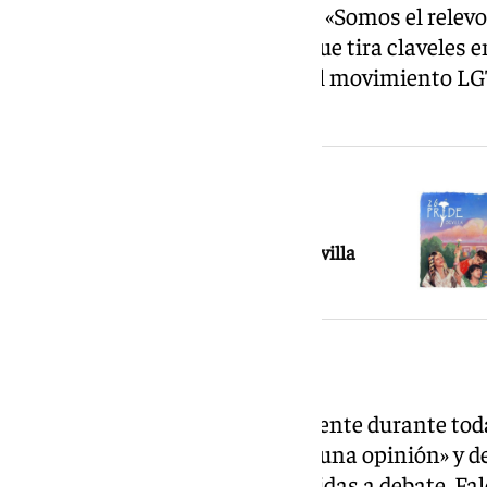
contradicciones y de su mezcla. «Somos el relevo 
demuestra con el ejemplo y la que tira claveles e
enlazando la lucha histórica del movimiento LG
andaluza.
NOTICIA RELACIONADA
Actividades, fechas y horarios de los
principales eventos del Orgullo de Sevilla
Un pregón contra el odio
El mensaje político estuvo presente durante toda
«los derechos humanos no son una opinión» y def
libertad no pueden estar sometidas a debate. Fa