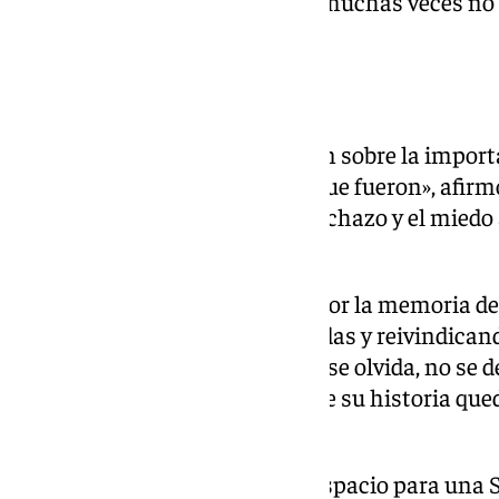
trabajo a una cultura de la que muchas veces no
reconocimiento.
Memoria frente al olvido
Peláe construyó su intervención sobre la import
lo conseguido. «Somos por los que fueron», afirm
vivieron la discriminación, el rechazo y el mied
de los derechos actuales.
La cantante hizo un recorrido por la memoria del
represión sufrida durante décadas y reivindica
desde los márgenes. «Lo que no se olvida, no se d
que una sociedad que desconoce su historia que
errores.
En su discurso también hubo espacio para una Se