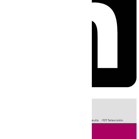
HOY
|
Fútbol
Primera División
LaLiga
Crisis Migratoria en Ceuta
101 Televisión