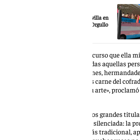
Vuelve a ver el Pregón del Pride de Sevilla en
101TV: arranca la reivindicación del Orgullo
La artista malagueña, en un discurso que ella m
la combatividad, reivindicó a todas aquellas per
décadas han sostenido tradiciones, hermandades
desde lugares invisibles. «Somos carne del cofra
así le da su amor, su tiempo y su arte», procla
entregada.
La frase se convirtió en uno de los grandes titula
mesa una realidad tantas veces silenciada: la p
LGTBIQ+ dentro de la Sevilla más tradicional, a