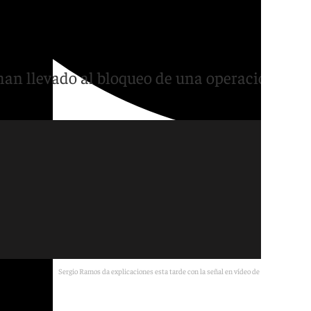
xplicar el fracaso de la
 han llevado al bloqueo de una operación que
Sergio Ramos da explicaciones esta tarde con la señal en vídeo de 101 Televisión
Archivo