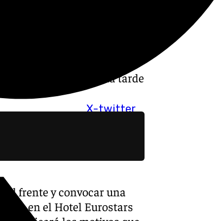
 un consorcio internacional
n una fase de máxima
iscreción y aparente
ado en un enfrentamiento
capítulo con la rueda de
to desde las cinco de la tarde
rmas.
X-twitter
o al frente y convocar una
horas en el Hotel Eurostars
os explicará los motivos que