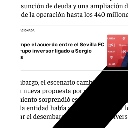
de la asunción de deuda y una ampliación de
global de la operación hasta los 440 millone
NOTICIA RELACIONADA
Se rompe el acuerdo entre el Sevilla FC
y el grupo inversor ligado a Sergio
Ramos
Sin embargo, el escenario cambió de forma r
de una nueva propuesta por parte del grupo
movimiento sorprendió especialmente por
antes la entidad había aceptado modificar l
facilitar el desembarco de los nuevos invers