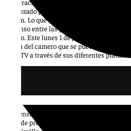
La operación para la venta del Sevilla FC a
encabezado por Sergio Ramos ha entrado e
tensión. Lo que durante meses avanzó con d
consenso entre las partes se ha transform
público. Este lunes 1 de junio hay un nuevo 
prensa del camero que se puede ver en direc
en 101TV a través de sus diferentes platafo
El defensa sevillano ha decidido dar un pas
rueda de prensa para este lunes a las 17.00 
Torre Sevilla. Durante su intervención, Ram