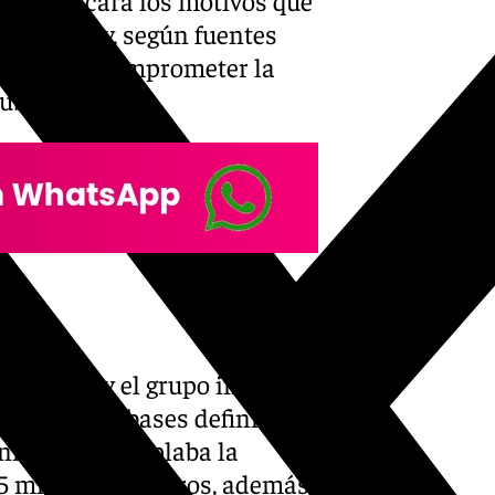
iaciones y, según fuentes
ue podrían comprometer la
ub.
l Sevilla y el grupo inversor
sobre unas bases definidas
inicial contemplaba la
75 millones de euros, además