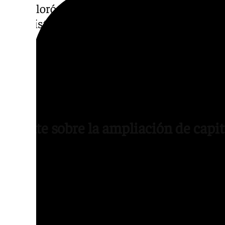
ya exploró oportunidades de inversión rela
urbanísticos.
Las dudas se centran especialmente en el po
por futuros proyectos inmobiliarios ligado
Pizjuán y a la Ciudad Deportiva, dos activo
para el crecimiento patrimonial de la entid
Debate sobre la ampliación de capit
Desde el entorno de Sergio Ramos se defien
financiera responde a la situación económi
de la operación sostienen que una parte im
destinarse directamente a reforzar las cuent
así su estabilidad futura.