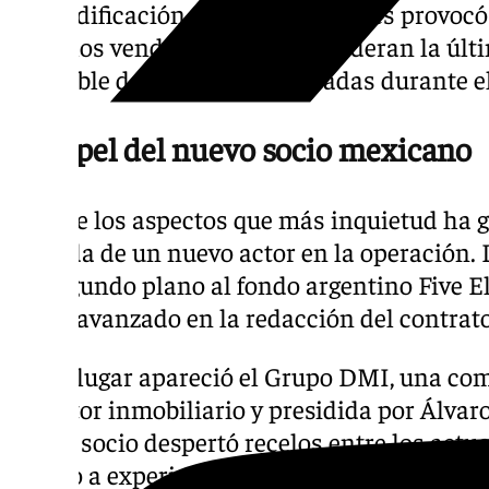
La modificación de las condiciones provoc
entre los vendedores, que consideran la úl
favorable de todas las planteadas durante e
El papel del nuevo socio mexicano
Uno de los aspectos que más inquietud ha g
entrada de un nuevo actor en la operación. 
un segundo plano al fondo argentino Five El
había avanzado en la redacción del contrat
En su lugar apareció el Grupo DMI, una c
al sector inmobiliario y presidida por Álvar
nuevo socio despertó recelos entre los actua
debido a experiencias previas de la empresa