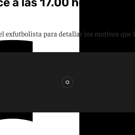
a las 17.00 horas para e
el exfutbolista para detallar los motivos que