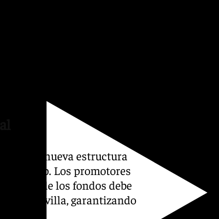
cionadas con desarrollos
tencial interés de este grupo
s al estadio Ramón Sánchez-
s considerados estratégicos
ad.
al
de que la nueva estructura
ca del club. Los promotores
portante de los fondos debe
as del Sevilla, garantizando