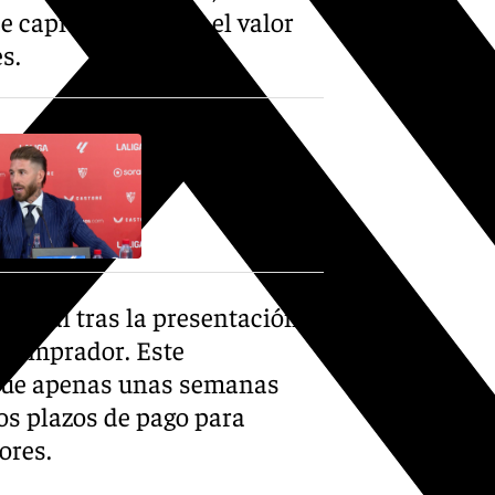
 capital, elevando el valor
s.
adical tras la presentación
 comprador. Este
que apenas unas semanas
os plazos de pago para
ores.