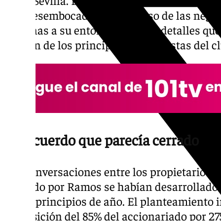
han desembocado en el fracaso de las negoc
cercanas a su entorno, ofrecerá detalles q
imagen de los principales accionistas del cl
Un acuerdo que parecía cerrado
Las conversaciones entre los propietarios de
liderado por Ramos se habían desarrollado 
desde principios de año. El planteamiento 
adquisición del 85% del accionariado por 2