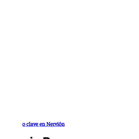
Ir
al
contenido
Momento clave en Nervión