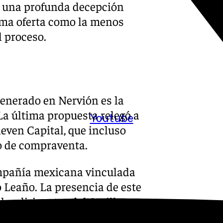
ó una profunda decepción
tima oferta como la menos
l proceso.
enerado en Nervión es la
La última propuesta relegó a
Youtube
even Capital, que incluso
o de compraventa.
ompañía mexicana vinculada
o Leaño. La presencia de este
les dirigentes del Sevilla
 en el fútbol español, donde