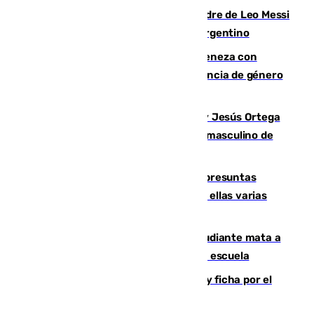
Muere a los 68 años Jorge Messi, padre de Leo Messi
y pieza fundamental en la carrera del argentino
Retiene a su mujer en su casa y ameneza con
quemar la vivienda: nuevo caso de violencia de género
en Málaga
Dos sevillanos de oro: Manuel Cruz y Jesús Ortega
ganan el campeonato del mundo sub19 masculino de
remo
Un juzgado de Ceuta investiga seis presuntas
agresiones sexuales a migrantes, entre ellas varias
menores
Desastre en Tailandia: un joven estudiante mata a
tiros a sus abuelo y a profesores en una escuela
Luca Zidane rompe con el Granada y ficha por el
Leganés