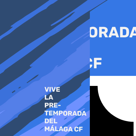
Ir
al
contenido
Tiktok