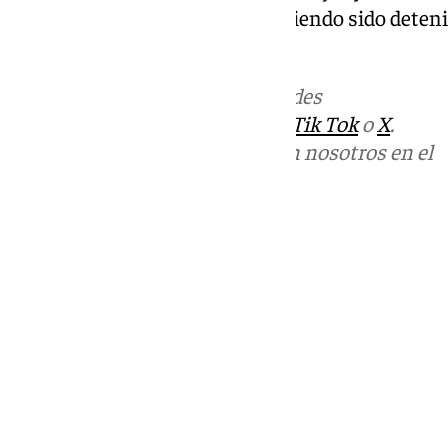
viejo conocido de la policía, habiendo sido deten
diferentes delitos violentos
Más noticias de
101TV
en las redes
sociales:
Instagram
,
Facebook
,
Tik Tok
o
X
.
Puedes ponerte en contacto con nosotros en el
correo
informativos@101tv.es
Tags:
Últimas noticias