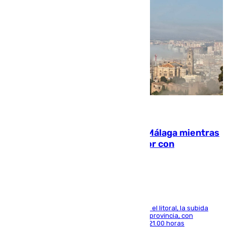
08.08.2026
El taró tiñe de niebla la costa de Málaga mientras
el calor se concentra en el interior con
Antequera en aviso amarillo
Mientras se alivia la sensación de bochorno en el litoral, la subida
térmica se notará sobre todo en el norte de la provincia, con
máximas que rozarán los 38 grados hasta las 21.00 horas