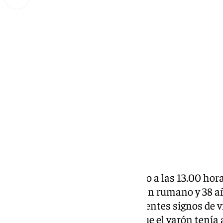
Miguel Alfonso
viernes, 25 octubre 2024, 10:20
Compartir:
El pasado 13 de octubre, en torno a las 13.00 hora
cuerpo de un hombre —de origen rumano y 38 
localidad de Estepona
con aparentes signos de vi
investigaciones se comprobó que el varón tenía 