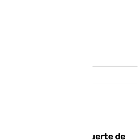
Andalucía
Detenido un hombre
relacionado con la muerte de