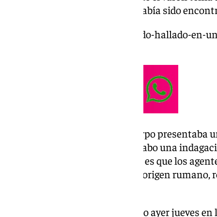
ajeno a la propiedad en la que había sido encont
https://www.101tv.es/el-fallecido-hallado-en-u
antecedentes-policiales/
Según informó la Policía, el cuerpo presentaba un
entonces se estaba llevando a cabo una indagaci
ha comenzado a esclarecerse. Y es que los agent
hombre de 34 años, también de origen rumano, 
violenta.
El ya detenido, que fue localizado ayer jueves en 