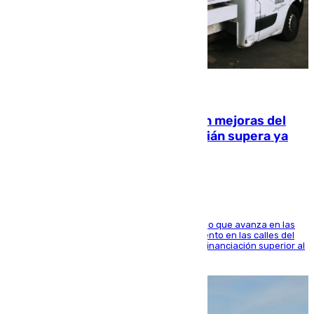
08.08.2026
La inversión del Ayuntamiento en mejoras del
entorno del Prado de San Sebastián supera ya
1.600.000 euros
El consistorio, a través de Emasesa, ha indicado que avanza en las
obras de renovación de las redes de saneamiento en las calles del
entorno del Prado, contando la zona con una financiación superior al
millón y medio de euros