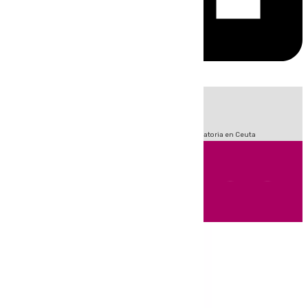
HOY
|
Fútbol
LaLiga
Sucesos
Primera División
Crisis Migratoria en Ceuta
Andalucía