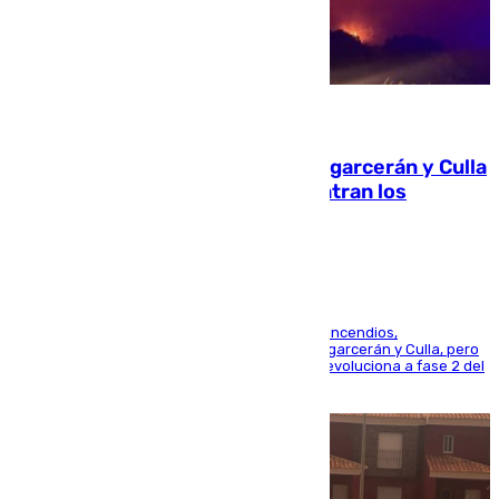
08.08.2026
Incendios de Castellón: Sierra Engarcerán y Culla
evolucionan positivamente y centran los
esfuerzos en Tírig
La UME se suma al operativo de control de los incendios,
progresando adecuadamente los de Sierra Engarcerán y Culla, pero
centrando todo el empeño en el de Culla, que evoluciona a fase 2 del
PEIF