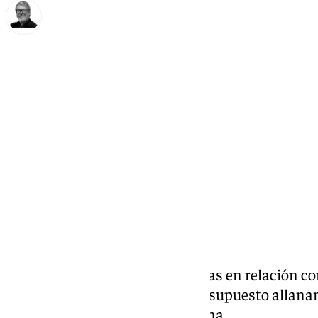
Francisco Marmolejo
jueves, 3 octubre 2024, 10:58
Compartir:
Tres personas han sido detenidas en relación con
ellas resultaron heridas, tras el supuesto allan
localidad malagueña de
Estepona
.