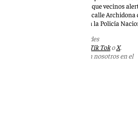
horas del pasado 2 de octubre, y que vecinos al
discusión en una vivienda en la calle Archidona 
servicio de emergencias activó a la Policía Nacio
Más noticias de
101TV
en las redes
sociales:
Instagram
,
Facebook
,
Tik Tok
o
X
.
Puedes ponerte en contacto con nosotros en el
correo
informativos@101tv.es
Tags:
Últimas noticias