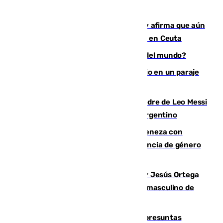
Vivas niega la versión del Gobierno y afirma que aún
quedan entre 8.000 y 11.000 migrantes en Ceuta
¿Es Tadej Pogacar el mejor ciclista del mundo?
Los Bomberos combaten un incendio en un paraje
de Granada
Muere a los 68 años Jorge Messi, padre de Leo Messi
y pieza fundamental en la carrera del argentino
Retiene a su mujer en su casa y ameneza con
quemar la vivienda: nuevo caso de violencia de género
en Málaga
Dos sevillanos de oro: Manuel Cruz y Jesús Ortega
ganan el campeonato del mundo sub19 masculino de
remo
Un juzgado de Ceuta investiga seis presuntas