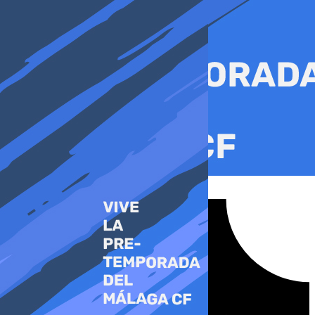
Ir
al
contenido
Tiktok