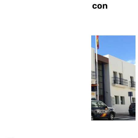
en Estepona se salda con
cuatro detenidos