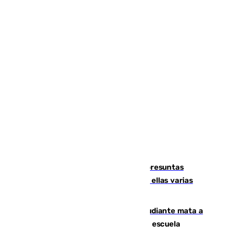
Un juzgado de Ceuta investiga seis presuntas
agresiones sexuales a migrantes, entre ellas varias
menores
Desastre en Tailandia: un joven estudiante mata a
tiros a sus abuelo y a profesores en una escuela