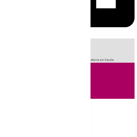
HOY
|
Fútbol
LaLiga
Sucesos
Primera División
Crisis Migratoria en Ceuta
Andalucía