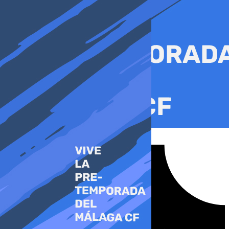
Ir
al
contenido
Tiktok