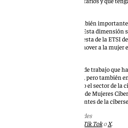
participen más de 200 universitarios y que ten
asociaciones o microempresas.
En el proyecto se considera también importante 
representados en la seguridad. Esta dimensión s
un modo diferente. En la propuesta de la ETSI d
presta especial atención a promover a la mujer e
Artificial.
Este objetivo encaja en la línea de trabajo que ha
Informática desde hace tiempo, pero también enc
Universidad de
Málaga
y en todo el sector de la
acciones como el ‘Foro Andaluz de Mujeres Ciber
estrechamente mujeres influyentes de la cibers
Más noticias de
101TV
en las redes
sociales:
Instagram
,
Facebook
,
Tik Tok
o
X
.