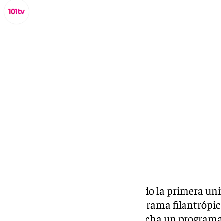
Lynx Devs
martes, 24 septiembre 2024, 16:36
Compartir:
La
Universidad de Málaga
ha sido la primera un
nivel europeo por Google.org -la rama filantrópi
tecnológica- para poner en marcha un programa