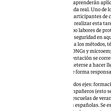
Los estudiantes que participen aprenderán apl
adquiridos a situaciones de la vida real. Uno de l
proyecto es no sólo dotar a los participantes de
pueden llevar a la práctica, sino realizar esta t
Para ello, llevarán también a cabo labores de pro
la infraestructura y métodos de seguridad en aqu
tienen más dificultad de acceso a los métodos, 
ciberseguridad, especialmente ONGs y microemp
sector más vulnerable. Esta orientación se corre
Google.org, que quiere comprometerse a hacer lleg
los contextos más cercanos y de forma responsab
El proyecto se ha vertebrado en dos ejes: formac
sirvan de mentores de otros compañeros (esto se
mediante la celebración de dos escuelas de veran
alumnos de otras universidades españolas. Se es