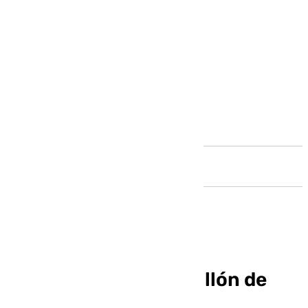
Andalucía
Google invierte un millón de
dólares para formar a