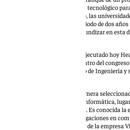
europeas iniciado por el gigante tecnológico pa
ciberseguridad. En su desarrollo, las universid
serie de actividades para un periodo de dos años
de 2026), con el objetivo de profundizar en esta
con la inteligencia artificial.
El anuncio de Google.org lo ha ejecutado hoy He
Resilience Officer de Google, dentro del congreso 
que se ha celebrado en el Centro de Ingeniería y
Málaga, único en España.
Por tanto, la
UMA
ha sido la primera seleccionad
proyecto diseñado por la ETSI Informática, lugar
actividades asociadas al mismo. Es conocida la 
programas formativos e investigaciones en comú
de Bernardo Quintero, fundador de la empresa V