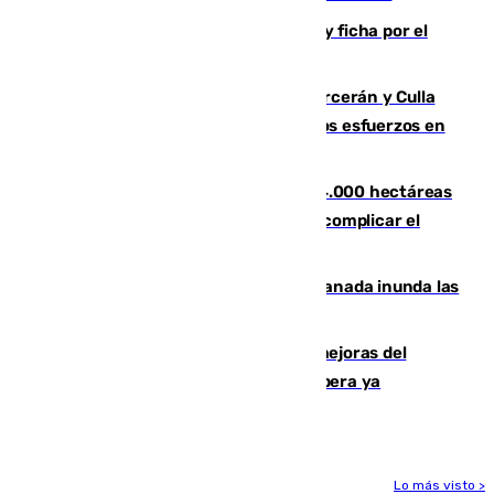
Luca Zidane rompe con el Granada y ficha por el
Leganés
Incendios de Castellón: Sierra Engarcerán y Culla
evolucionan positivamente y centran los esfuerzos en
Tírig
El incendio de Niebla ya supera las 4.000 hectáreas
afectadas y "se espera que se vuelva a complicar el
fuego"
Una tormenta en la provincia de Granada inunda las
calles de Puebla de Don Fadrique
La inversión del Ayuntamiento en mejoras del
entorno del Prado de San Sebastián supera ya
1.600.000 euros
Lo más visto >