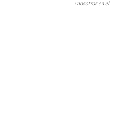
Puedes ponerte en contacto con nosotros en el
correo
informativos@101tv.es
Tags:
Últimas noticias