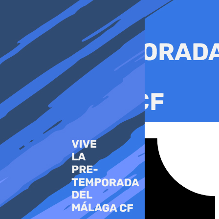
Ir
al
contenido
Tiktok