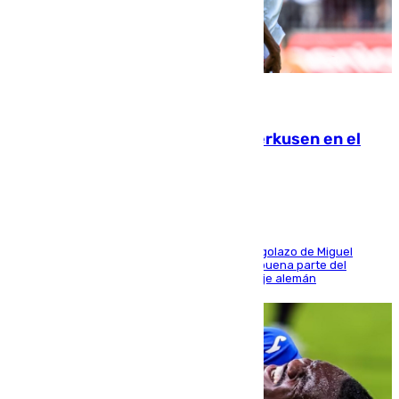
08.08.2026
El Sevilla se desinfla ante el Leverkusen en el
último ensayo (1-2)
El conjunto de Luis García se adelantó con un golazo de Miguel
Sierra y ofreció buenas sensaciones durante buena parte del
encuentro, pero acabó cediendo ante el empuje alemán