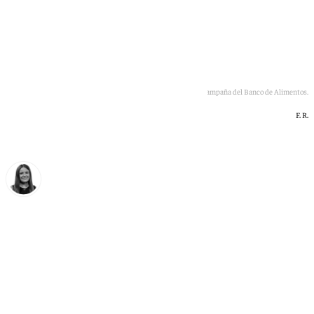
Algunas de las participantes en la campaña del Banco de Alimentos.
F. R.
Fátima Rodríguez
viernes, 5 junio 2026, 16:08
Compartir: