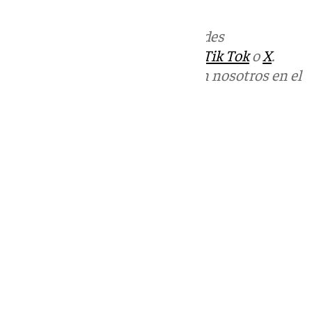
hable el lenguaje de los jóvenes.
Más noticias de
101TV
en las redes
sociales:
Instagram
,
Facebook
,
Tik Tok
o
X
.
Puedes ponerte en contacto con nosotros en el
correo
informativos@101tv.es
Tags:
Universidad de Sevilla
Últimas noticias