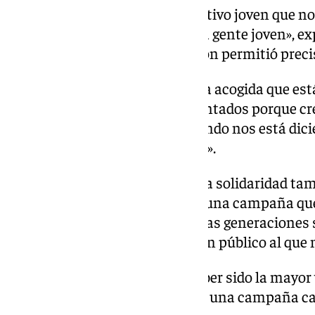
«Queríamos encontrar un colectivo joven que n
fresco, distinto y que llegara a la gente joven», e
con la Facultad de Comunicación permitió preci
El presidente destaca además la acogida que es
«Estamos absolutamente encantados porque cr
muchísima llegada. Todo el mundo nos está dici
que está funcionando muy bien».
La experiencia demuestra que la solidaridad tam
creatividad y la innovación. En una campaña que
personas, la mirada de las nuevas generaciones 
entre el Banco de Alimentos y un público al que n
Y esa, precisamente, parece haber sido la mayor 
convertir un trabajo de clase en una campaña ca