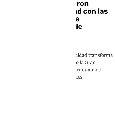
Las jóvenes que lograron
conectar la solidaridad con las
redes: la campaña que
rejuvenece al Banco de
Alimentos
Un grupo de estudiantes de Publicidad transforma
un trabajo de clase en la imagen de la Gran
Recogida de Primavera y acerca la campaña a
miles de jóvenes a través de las redes