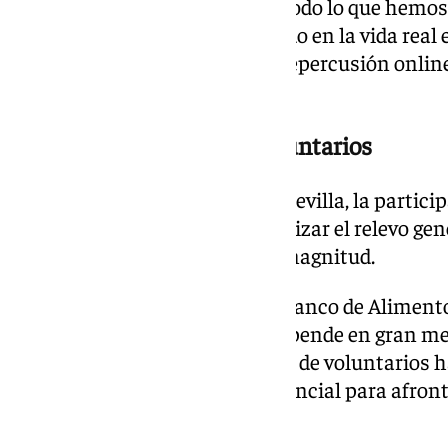
«Estamos súper orgullosas de todo lo que hemo
muy bien y ahora ver el resultado en la vida rea
que los vídeos están teniendo repercusión onlin
contentas», afirman.
El reto de atraer nuevos voluntarios
Para el Banco de Alimentos de Sevilla, la partici
fundamental tanto para garantizar el relevo g
operativas campañas de gran magnitud.
El presidente de la Fundación Banco de Alimentos
subraya que la organización depende en gran me
cuenta con más de un centenar de voluntarios ha
incorporación de jóvenes es esencial para afron
Primavera.