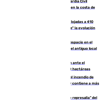
Persecución en Punta Umbría: la Guardia Civil
interviene más de 800 kilos de cocaína en la costa de
Huelva
El incendio de Niebla mantiene desalojadas a 410
personas que siguen con "incertidumbre" la evolución
del viento
Las marcas internacionales ganan espacio en el
Centro de Málaga: la Tagliatella abre en el antiguo local
de Vox Sports Bar
Moreno pide extremar la precaución ante el
incendio de Niebla, que supera las 4.000 hectáreas
340 personas más desalojadas por el incendio de
Niebla, que mantiene a 410 evacuadas y contiene a más
de 500 efectivos trabajando
Italia responde ante las "medidas de represalia" del
Gobierno de Sánchez