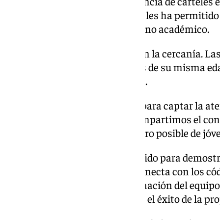
maravilloso», señalan. La presencia de carteles en
vídeos en plataformas digitales les ha permitid
propuesta que nació en el entorno académico.
La clave de la campaña reside en la cercanía. Las
apostaron por utilizar personas de su misma ed
de difusión de las redes sociales.
«Utilizamos música llamativa para captar la a
gente joven como nosotras. Compartimos el con
para que llegara al mayor número posible de jóv
La experiencia también ha servido para demostra
comunicación social cuando conecta con los có
estudiantes destacan la coordinación del equipo
elementos fundamentales para el éxito de la pr