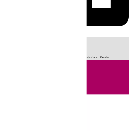
HOY
|
Fútbol
Sucesos
LaLiga
Primera División
Crisis Migratoria en Ceuta
Andalucía