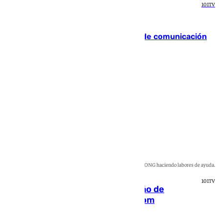
101TV
Málaga
Una ONG malagueña ganará un año de comunicación
gratuita con Apecom
Rosa Haro
Imagen de una voluntaria de una ONG haciendo labores de ayuda.
101TV
Una ONG malagueña ganará un año de
comunicación gratuita con Apecom