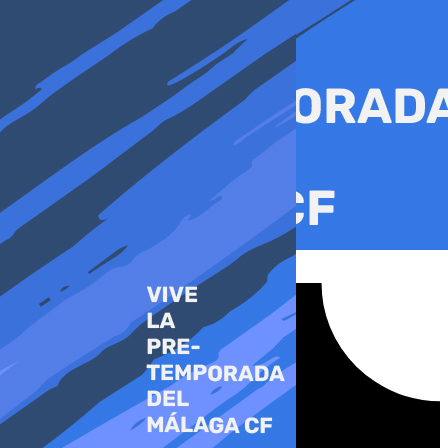
Ir
al
contenido
Tiktok