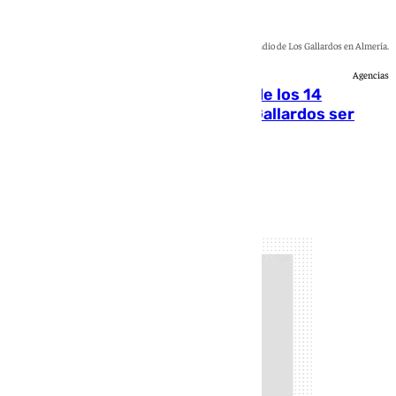
Imagen de una de las casas calcinadas por el incendio de Los Gallardos en Almería.
Agencias
La Justicia ofrece a las familias de los 14
fallecidos en el incendio de Los Gallardos ser
acusación particular
Rosa Haro